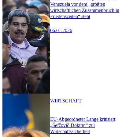
Venezuela vor dem „größten
wirtschaftlichen Zusammenbruch in
Friedenszeiten“ steht
06.01.2026
WIRTSCHAFT
EU-Abgeordneter Lange kritisiert
„Šefčovič-Doktrin“ zur
Wirtschaftssicherheit