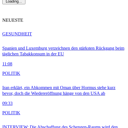
Loading...
NEUESTE
GESUNDHEIT
Spanien und Luxemburg verzeichnen den stärksten Rückgang beim
täglichen Tabakkonsum in der EU
11:08
POLITIK
Iran erklärt, ein Abkommen mit Oman über Hormus stehe kurz
bevor, doch die Wiedereröffnung hänge von den USA ab
09:33
POLITIK
INTERVIEW: Die Abschaffung des Schengen-Raums wird den