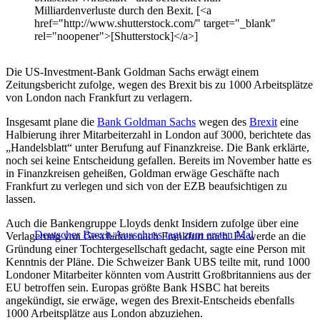
Milliardenverluste durch den Bexit. [<a
href="http://www.shutterstock.com/" target="_blank"
rel="noopener">[Shutterstock]</a>]
Die US-Investment-Bank Goldman Sachs erwägt einem
Zeitungsbericht zufolge, wegen des Brexit bis zu 1000 Arbeitsplätze
von London nach Frankfurt zu verlagern.
Insgesamt plane die
Bank Goldman Sachs
wegen des
Brexit
eine
Halbierung ihrer Mitarbeiterzahl in London auf 3000, berichtete das
„Handelsblatt“ unter Berufung auf Finanzkreise. Die Bank erklärte,
noch sei keine Entscheidung gefallen. Bereits im November hatte es
in Finanzkreisen geheißen, Goldman erwäge Geschäfte nach
Frankfurt zu verlegen und sich von der EZB beaufsichtigen zu
lassen.
Auch die Bankengruppe Lloyds denkt Insidern zufolge über eine
Deutscher Brexit-Ausschuss tagt zum ersten Mal
Verlagerung von Geschäften nach Frankfurt nach. Es werde an die
Gründung einer Tochtergesellschaft gedacht, sagte eine Person mit
Kenntnis der Pläne. Die Schweizer Bank UBS teilte mit, rund 1000
Londoner Mitarbeiter könnten vom Austritt Großbritanniens aus der
EU betroffen sein. Europas größte Bank HSBC hat bereits
angekündigt, sie erwäge, wegen des Brexit-Entscheids ebenfalls
1000 Arbeitsplätze aus London abzuziehen.