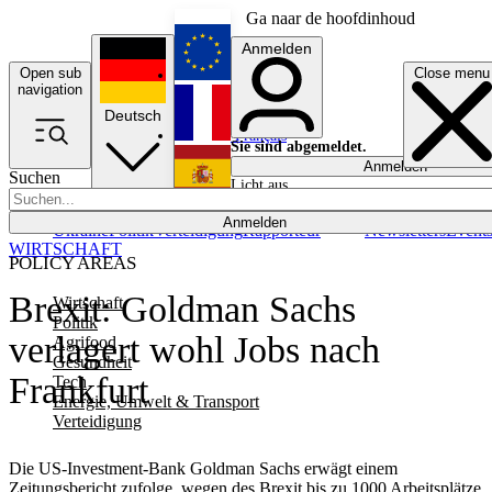
Ga naar de hoofdinhoud
Anmelden
Open sub
Close menu
English
navigation
Deutsch
Français
Sie sind abgemeldet.
Anmelden
Suchen
Licht aus
Español
Anmelden
Ukraine
Politik
Verteidigung
Rapporteur
Newsletters
Event
WIRTSCHAFT
POLICY AREAS
Brexit: Goldman Sachs
Wirtschaft
Politik
verlagert wohl Jobs nach
Agrifood
Gesundheit
Frankfurt
Tech
Energie, Umwelt & Transport
Verteidigung
Die US-Investment-Bank Goldman Sachs erwägt einem
Zeitungsbericht zufolge, wegen des Brexit bis zu 1000 Arbeitsplätze