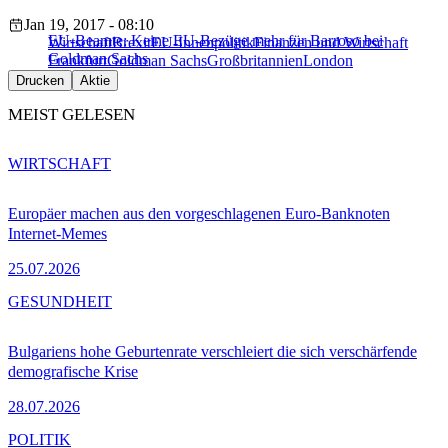
Jan 19, 2017 - 08:10
EU-Beamte: Keine EU-Bezüge mehr für Barroso bei
Wirtschaft
Brexit
EU-Innenpolitik
Finanzen und Wirtschaft
Goldman Sachs
Frankfurt
Goldman Sachs
Großbritannien
London
Drucken
Aktie
MEIST GELESEN
WIRTSCHAFT
Europäer machen aus den vorgeschlagenen Euro-Banknoten
Internet-Memes
25.07.2026
GESUNDHEIT
Bulgariens hohe Geburtenrate verschleiert die sich verschärfende
demografische Krise
28.07.2026
POLITIK