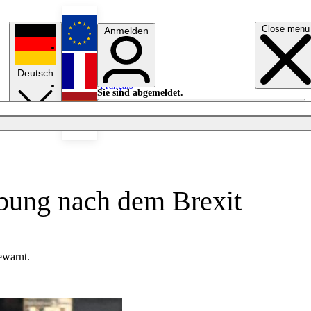
Close menu
Anmelden
English
Deutsch
Français
Sie sind abgemeldet.
Anmelden
Licht aus
Español
ebung nach dem Brexit
ewarnt.