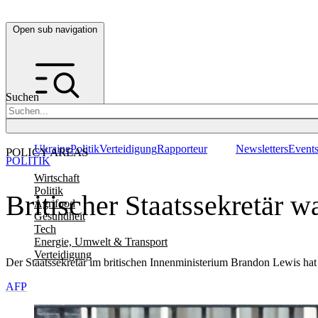
Open sub navigation
Suchen
Ukraine
Politik
Verteidigung
Rapporteur
Newsletters
Event
POLICY AREAS
POLITIK
Wirtschaft
Politik
Britischer Staatssekretär
Agrifood
Gesundheit
Tech
Energie, Umwelt & Transport
Verteidigung
Der Staatssekretär im britischen Innenministerium Brandon Lewis ha
AFP