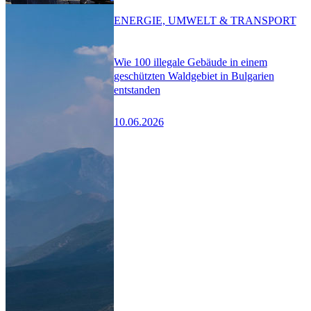
ENERGIE, UMWELT & TRANSPORT
Wie 100 illegale Gebäude in einem
geschützten Waldgebiet in Bulgarien
entstanden
10.06.2026