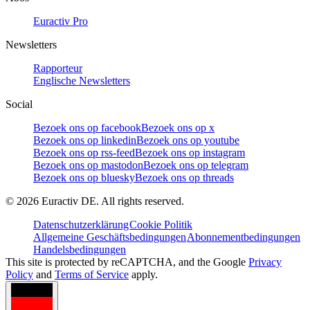
Euractiv Pro
Newsletters
Rapporteur
Englische Newsletters
Social
Bezoek ons op facebook
Bezoek ons op x
Bezoek ons op linkedin
Bezoek ons op youtube
Bezoek ons op rss-feed
Bezoek ons op instagram
Bezoek ons op mastodon
Bezoek ons op telegram
Bezoek ons op bluesky
Bezoek ons op threads
©
2026
Euractiv DE. All rights reserved.
Datenschutzerklärung
Cookie Politik
Allgemeine Geschäftsbedingungen
Abonnementbedingungen
Handelsbedingungen
This site is protected by reCAPTCHA, and the Google
Privacy
Policy
and
Terms of Service
apply.