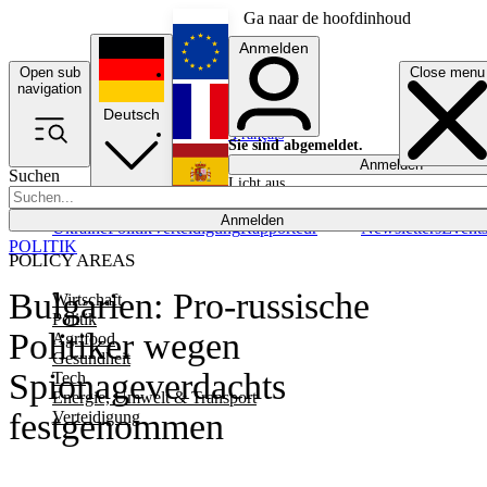
Ga naar de hoofdinhoud
Anmelden
Open sub
Close menu
English
navigation
Deutsch
Français
Sie sind abgemeldet.
Anmelden
Suchen
Licht aus
Español
Anmelden
Ukraine
Politik
Verteidigung
Rapporteur
Newsletters
Event
POLITIK
POLICY AREAS
Bulgarien: Pro-russische
Wirtschaft
Politik
Politiker wegen
Agrifood
Gesundheit
Spionageverdachts
Tech
Energie, Umwelt & Transport
festgenommen
Verteidigung