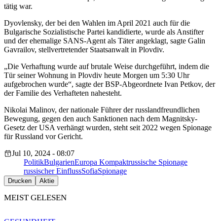
tätig war.
Dyovlensky, der bei den Wahlen im April 2021 auch für die
Bulgarische Sozialistische Partei kandidierte, wurde als Anstifter
und der ehemalige SANS-Agent als Täter angeklagt, sagte Galin
Gavrailov, stellvertretender Staatsanwalt in Plovdiv.
„Die Verhaftung wurde auf brutale Weise durchgeführt, indem die
Tür seiner Wohnung in Plovdiv heute Morgen um 5:30 Uhr
aufgebrochen wurde“, sagte der BSP-Abgeordnete Ivan Petkov, der
der Familie des Verhafteten nahesteht.
Nikolai Malinov, der nationale Führer der russlandfreundlichen
Bewegung, gegen den auch Sanktionen nach dem Magnitsky-
Gesetz der USA verhängt wurden, steht seit 2022 wegen Spionage
für Russland vor Gericht.
Jul 10, 2024 - 08:07
Politik
Bulgarien
Europa Kompakt
russische Spionage
russischer Einfluss
Sofia
Spionage
Drucken
Aktie
MEIST GELESEN