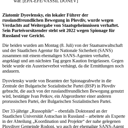
war. [EPA-EFE/VASSIL DONEV]
Zlatomir Dyovlensky, ein lokaler Führer der
russlandfreundlichen Bewegung in Plovdiv, wurde wegen
Verdachts auf Weitergabe von Staatsgeheimnissen verhaftet.
Sein Parteivorsitzender steht seit 2022 wegen Spionage für
Russland vor Gericht.
Die beiden wurden am Montag (8. Juli) von der Staatsanwaltschaft
und der Staatlichen Agentur für Nationale Sicherheit (SANS)
zusammen mit einem ehemaligen SANS-Agenten verhaftet,
angeklagt und am nächsten Tag gegen Kaution freigelassen. Gegen
beide wurde ein Ausreiseverbot verhängt, da die Ermittlungen noch
andauern.
Dyovlensky wurde von Beamten der Spionageabwehr in die
Zentrale der Bulgarische Sozialistische Partei (BSP) in Plovdiv
gebracht, die auch von der russlandfreundlichen Bewegung genutzt
wird, bestätigte Ivan Petkov, ein Abgeordneter einer anderen
prorussischen Partei, der Bulgarischen Sozialistischen Partei.
Der 33-jährige „Russophile“ – ebenfalls Doktorand an der
Staatlichen Universität Astrachan in Russland – arbeitete als Experte
in der Abteilung „Koordination und Projekte“ der nahe gelegenen
Plovdiver Gemeinde Rodopi, wo auch der ehemalige SANS-Agent