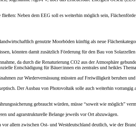
 fließen: Neben dem EEG soll es weiterhin möglich sein, Flächenför
ss landwirtschaftlich genutzte Moorböden künftig als neue Flächenkat
ssen, könnten damit zusätzlich Förderung für den Bau von Solarzellen 
nahme, da durch die Renaturierung CO2 aus der Atmosphäre gebunden w
anzielle Entschädigung für Bäuer:innen ein zentrales und heikles Thema
ahmen zur Wiedervernässung müssten auf Freiwilligkeit beruhen und f
eptisch. Der Ausbau von Photovoltaik solle auch weiterhin vorrangig 
Ernährungssicherung gebraucht würden, müsse “soweit wie möglich” ver
eren und agrarstrukturelle Belange jeweils vor Ort abzuwägen.
ch vor allem zwischen Ost- und Westdeutschland deutlich, wie der Br