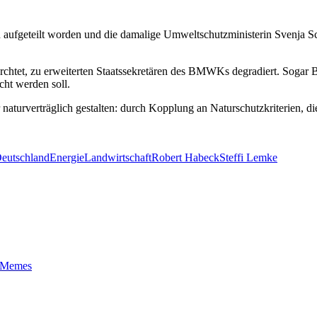
n aufgeteilt worden und die damalige Umweltschutzministerin Svenja Sch
tet, zu erweiterten Staatssekretären des BMWKs degradiert. Sogar B
ht werden soll.
 naturverträglich gestalten: durch Kopplung an Naturschutzkriterien, 
eutschland
Energie
Landwirtschaft
Robert Habeck
Steffi Lemke
t-Memes