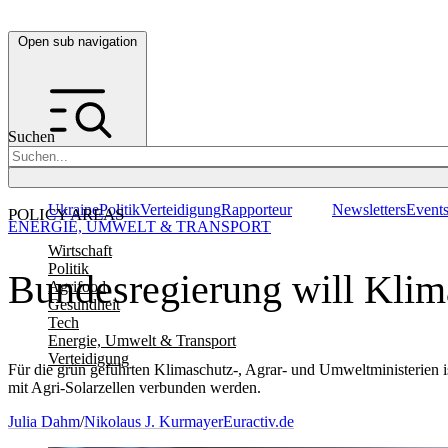
Open sub navigation
Suchen
Ukraine
Politik
Verteidigung
Rapporteur
Newsletters
Event
POLICY AREAS
ENERGIE, UMWELT & TRANSPORT
Wirtschaft
Politik
Bundesregierung will Klim
Agrifood
Gesundheit
Tech
Energie, Umwelt & Transport
Verteidigung
Für die grün geführten Klimaschutz-, Agrar- und Umweltministerien i
mit Agri-Solarzellen verbunden werden.
Julia Dahm
/
Nikolaus J. Kurmayer
Euractiv.de