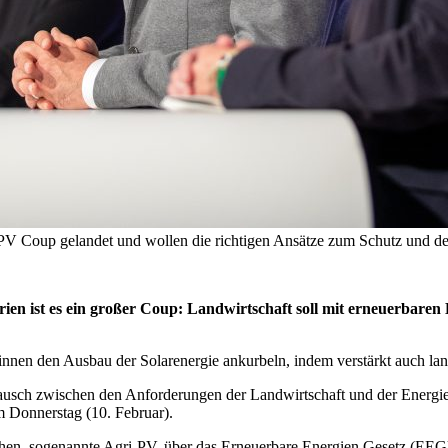
-PV Coup gelandet und wollen die richtigen Ansätze zum Schutz und 
ien ist es ein großer Coup: Landwirtschaft soll mit erneuerbaren
nen den Ausbau der Solarenergie ankurbeln, indem verstärkt auch land
usch zwischen den Anforderungen der Landwirtschaft und der Energie
 Donnerstag (10. Februar).
lächen, sogenannte Agri-PV, über das Erneuerbare Energien Gesetz (EEG