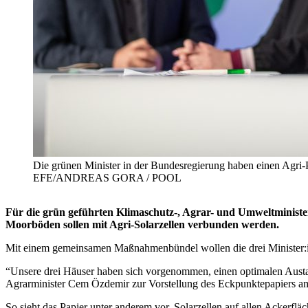
Die grünen Minister in der Bundesregierung haben einen Agri
EFE/ANDREAS GORA / POOL
Für die grün geführten Klimaschutz-, Agrar- und Umweltminister
Moorböden sollen mit Agri-Solarzellen verbunden werden.
Mit einem gemeinsamen Maßnahmenbündel wollen die drei Minister:in
“Unsere drei Häuser haben sich vorgenommen, einen optimalen Austa
Agrarminister Cem Özdemir zur Vorstellung des Eckpunktepapiers am
So sieht das Papier unter anderem vor, Solarzellen auf allen Ackerf