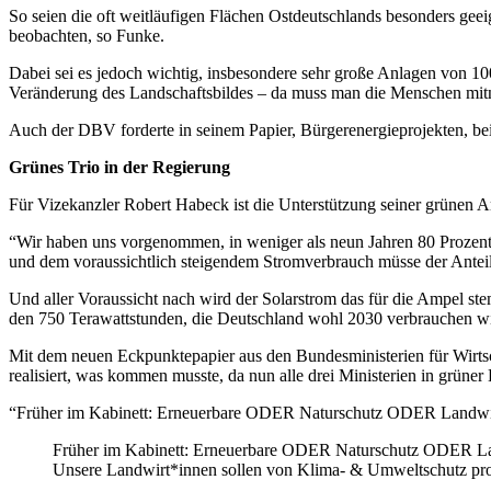
So seien die oft weitläufigen Flächen Ostdeutschlands besonders geei
beobachten, so Funke.
Dabei sei es jedoch wichtig, insbesondere sehr große Anlagen von 10
Veränderung des Landschaftsbildes – da muss man die Menschen mi
Auch der DBV forderte in seinem Papier, Bürgerenergieprojekten, b
Grünes Trio in der Regierung
Für Vizekanzler Robert Habeck ist die Unterstützung seiner grünen
“Wir haben uns vorgenom­men, in weniger als neun Jahren 80 Prozent 
und dem voraussichtlich steigendem Stromverbrauch müsse der Anteil
Und aller Voraussicht nach wird der Solarstrom das für die Ampel st
den 750 Terawattstunden, die Deutschland wohl 2030 verbrauchen wi
Mit dem neuen Eckpunktepapier aus den Bundesministerien für Wir
realisiert, was kommen musste, da nun alle drei Ministerien in grüner
“Früher im Kabinett: Erneuerbare ODER Naturschutz ODER Landwirts
Früher im Kabinett: Erneuerbare ODER Naturschutz ODER Lan
Unsere Landwirt*innen sollen von Klima- & Umweltschutz pro