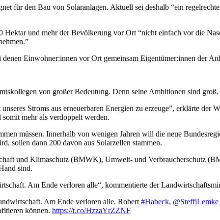
gnet für den Bau von Solaranlagen. Aktuell sei deshalb “ein regelrecht
0 Hektar und mehr der Bevölkerung vor Ort “nicht einfach vor die Nas
tnehmen.”
ei denen Einwohner:innen vor Ort gemeinsam Eigentümer:innen der Anl
 Amtskollegen von großer Bedeutung. Denn seine Ambitionen sind groß
unseres Stroms aus erneuerbaren Energien zu erzeuge”, erklärte der Wi
 somit mehr als verdoppelt werden.
emmen müssen. Innerhalb von wenigen Jahren will die neue Bundesregie
rd, sollen dann 200 davon aus Solarzellen stammen.
tschaft und Klimaschutz (BMWK), Umwelt- und Verbraucherschutz (BM
 Hand sind.
chaft. Am Ende verloren alle“, kommentierte der Landwirtschaftsmi
dwirtschaft. Am Ende verloren alle. Robert
#Habeck
,
@SteffiLemke
fitieren können.
https://t.co/HzzaYrZZNF