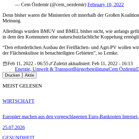
— Cem Özdemir (@cem_oezdemir)
February 10, 2022
Denn bisher waren die Ministerien oft innerhalb der Großen Koalitio
Meinung.
Allerdings wurden BMUV und BMEL bisher nicht, wie anfangs gefürch
in dem den Kommunen eine naturschutzfachliche Koppelung ermöglic
“Den erforder­lichen Ausbau der Freiflächen- und Agri-PV wollen wir
der Flächenkulisse in benachteiligten Gebieten”, so Lemke.
Feb 11, 2022 - 06:55
Zuletzt aktualisiert: Feb 11, 2022 - 16:13
Energie, Umwelt & Transport
Bürgerbeteiligung
Cem Özdemir
D
Drucken
Aktie
MEIST GELESEN
WIRTSCHAFT
Europäer machen aus den vorgeschlagenen Euro-Banknoten Interne
25.07.2026
GESUNDHEIT