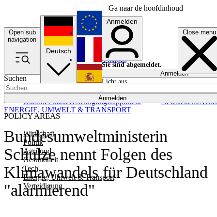
Ga naar de hoofdinhoud
Anmelden
Open sub
Close menu
English
navigation
Deutsch
Français
Sie sind abgemeldet.
Anmelden
Suchen
Licht aus
Español
Anmelden
Ukraine
Politik
Verteidigung
Rapporteur
Newsletters
Event
ENERGIE, UMWELT & TRANSPORT
POLICY AREAS
Bundesumweltministerin
Wirtschaft
Politik
Schulze nennt Folgen des
Agrifood
Gesundheit
Klimawandels für Deutschland
Tech
Energie, Umwelt & Transport
"alarmierend"
Verteidigung