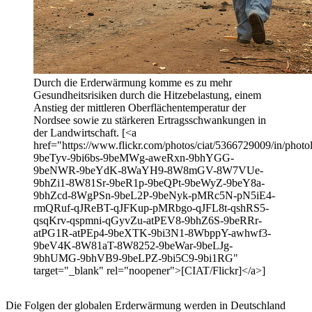
Durch die Erderwärmung komme es zu mehr
Gesundheitsrisiken durch die Hitzebelastung, einem
Anstieg der mittleren Oberflächentemperatur der
Nordsee sowie zu stärkeren Ertragsschwankungen in
der Landwirtschaft. [<a
href="https://www.flickr.com/photos/ciat/5366729009/in/photol
9beTyv-9bi6bs-9beMWg-aweRxn-9bhYGG-
9beNWR-9beYdK-8WaYH9-8W8mGV-8W7VUe-
9bhZi1-8W81Sr-9beR1p-9beQPt-9beWyZ-9beY8a-
9bhZcd-8WgPSn-9beL2P-9beNyk-pMRc5N-pN5iE4-
rmQRuf-qJReBT-qJFKup-pMRbgo-qJFL8t-qshRS5-
qsqKrv-qspmni-qGyvZu-atPEV8-9bhZ6S-9beRRr-
atPG1R-atPEp4-9beXTK-9bi3N1-8WbppY-awhwf3-
9beV4K-8W81aT-8W8252-9beWar-9beLJg-
9bhUMG-9bhVB9-9beLPZ-9bi5C9-9bi1RG"
target="_blank" rel="noopener">[CIAT/Flickr]</a>]
Die Folgen der globalen Erderwärmung werden in Deutschland