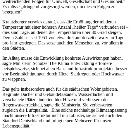
weitreichenden Folgen für Umwelt, Gesellschaft und Gesundheit.“
Es müsse „dringend vorgesorgt werden, um diesen Folgen zu
begegnen“.
Krautzberger verwies darauf, dass die Erhöhung der mittleren
Temperatur mit einer höheren Anzahl „heißer Tage“ verbunden sei –
dies sind Tage, an denen die Temperaturen über 30 Grad steigen.
Deren Zahl sei seit 1951 von etwa drei auf derzeit etwa zehn Tage
pro Jahr gestiegen. Das setze auch den Menschen zu, vor allem in
den Städten.
Im Alltag müsse die Entwicklung konkrete Auswirkungen haben,
sagte Ministerin Schulze. Die Klima-Entwicklung erfordere
beispielsweise, sich bei allen Bau- und Infrastrukturprojekten besser
vor Beeinträchtigungen durch Hitze, Starkregen oder Hochwasser
zu wappnen.
Das gelte insbesondere auch für die städtischen Wohngebieten.
Begrünte Dächer und Gebäudefassaden, Wasserflächen und
verschattete Plätze linderten hier Hitze und verbessern den
Regenwasserrückhalt, sagte die Ministerin. Sie verbesserten
zugleich die Luftqualität. „Eine solche nachhaltige Klimaanpassung
macht unsere Infrastruktur nicht nur robuster, sie sichert auch den
Standort Deutschland und bringt einen Mehrwert für unsere
Lebensqualität.“