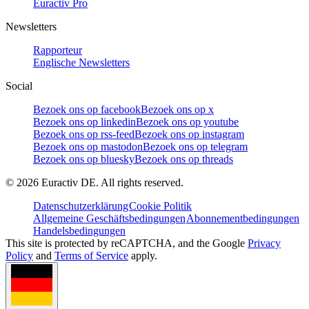
Euractiv Pro
Newsletters
Rapporteur
Englische Newsletters
Social
Bezoek ons op facebook
Bezoek ons op x
Bezoek ons op linkedin
Bezoek ons op youtube
Bezoek ons op rss-feed
Bezoek ons op instagram
Bezoek ons op mastodon
Bezoek ons op telegram
Bezoek ons op bluesky
Bezoek ons op threads
©
2026
Euractiv DE. All rights reserved.
Datenschutzerklärung
Cookie Politik
Allgemeine Geschäftsbedingungen
Abonnementbedingungen
Handelsbedingungen
This site is protected by reCAPTCHA, and the Google
Privacy
Policy
and
Terms of Service
apply.