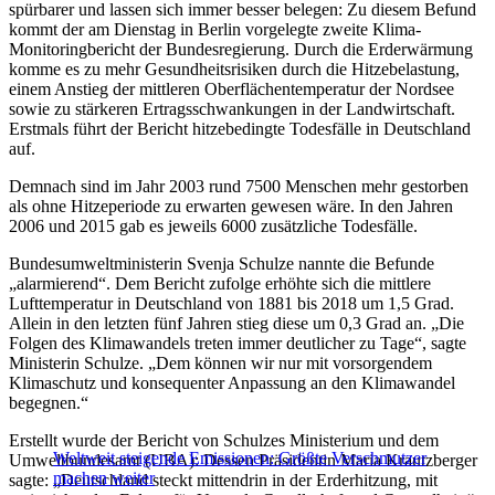
spürbarer und lassen sich immer besser belegen: Zu diesem Befund
kommt der am Dienstag in Berlin vorgelegte zweite Klima-
Monitoringbericht der Bundesregierung. Durch die Erderwärmung
komme es zu mehr Gesundheitsrisiken durch die Hitzebelastung,
einem Anstieg der mittleren Oberflächentemperatur der Nordsee
sowie zu stärkeren Ertragsschwankungen in der Landwirtschaft.
Erstmals führt der Bericht hitzebedingte Todesfälle in Deutschland
auf.
Demnach sind im Jahr 2003 rund 7500 Menschen mehr gestorben
als ohne Hitzeperiode zu erwarten gewesen wäre. In den Jahren
2006 und 2015 gab es jeweils 6000 zusätzliche Todesfälle.
Bundesumweltministerin Svenja Schulze nannte die Befunde
„alarmierend“. Dem Bericht zufolge erhöhte sich die mittlere
Lufttemperatur in Deutschland von 1881 bis 2018 um 1,5 Grad.
Allein in den letzten fünf Jahren stieg diese um 0,3 Grad an. „Die
Folgen des Klimawandels treten immer deutlicher zu Tage“, sagte
Ministerin Schulze. „Dem können wir nur mit vorsorgendem
Klimaschutz und konsequenter Anpassung an den Klimawandel
begegnen.“
Erstellt wurde der Bericht von Schulzes Ministerium und dem
Weltweit steigende Emissionen: Größte Verschmutzer
Umweltbundesamt (UBA): Dessen Präsidentin Maria Krautzberger
machen weiter
sagte: „Deutschland steckt mittendrin in der Erderhitzung, mit