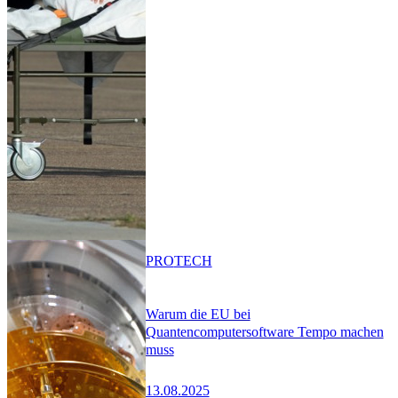
PRO
TECH
Warum die EU bei
Quantencomputersoftware Tempo machen
muss
13.08.2025