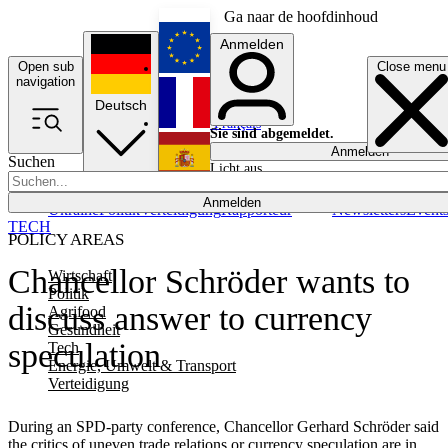
Ga naar de hoofdinhoud
Anmelden
Open sub
Close menu
English
navigation
Deutsch
Français
Sie sind abgemeldet.
Anmelden
Suchen
Licht aus
Español
Anmelden
Ukraine
Politik
Verteidigung
Rapporteur
Newsletters
Event
TECH
POLICY AREAS
Chancellor Schröder wants to
Wirtschaft
Politik
discuss answer to currency
Agrifood
Gesundheit
speculation
Tech
Energie, Umwelt & Transport
Verteidigung
During an SPD-party conference, Chancellor Gerhard Schröder said
the critics of uneven trade relations or currency speculation are in