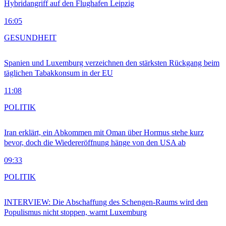
Hybridangriff auf den Flughafen Leipzig
16:05
GESUNDHEIT
Spanien und Luxemburg verzeichnen den stärksten Rückgang beim
täglichen Tabakkonsum in der EU
11:08
POLITIK
Iran erklärt, ein Abkommen mit Oman über Hormus stehe kurz
bevor, doch die Wiedereröffnung hänge von den USA ab
09:33
POLITIK
INTERVIEW: Die Abschaffung des Schengen-Raums wird den
Populismus nicht stoppen, warnt Luxemburg