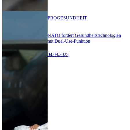
PRO
GESUNDHEIT
NATO fördert Gesundheitstechnologien
mit Dual-Use-Funktion
04.09.2025