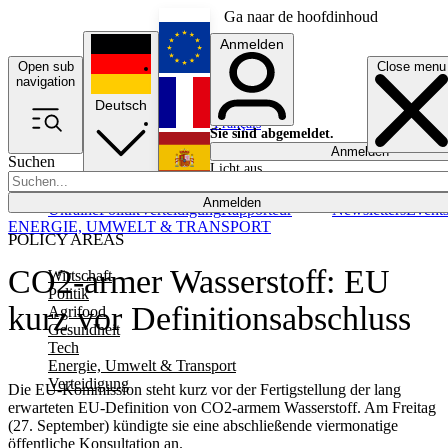
Ga naar de hoofdinhoud
Anmelden
Open sub
Close menu
English
navigation
Deutsch
Français
Sie sind abgemeldet.
Anmelden
Suchen
Licht aus
Español
Anmelden
Ukraine
Politik
Verteidigung
Rapporteur
Newsletters
Event
ENERGIE, UMWELT & TRANSPORT
POLICY AREAS
CO2-armer Wasserstoff: EU
Wirtschaft
Politik
kurz vor Definitionsabschluss
Agrifood
Gesundheit
Tech
Energie, Umwelt & Transport
Verteidigung
Die EU-Kommission steht kurz vor der Fertigstellung der lang
erwarteten EU-Definition von CO2-armem Wasserstoff. Am Freitag
(27. September) kündigte sie eine abschließende viermonatige
öffentliche Konsultation an.