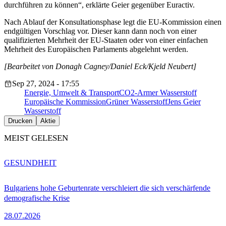
durchführen zu können“, erklärte Geier gegenüber Euractiv.
Nach Ablauf der Konsultationsphase legt die EU-Kommission einen
endgültigen Vorschlag vor. Dieser kann dann noch von einer
qualifizierten Mehrheit der EU-Staaten oder von einer einfachen
Mehrheit des Europäischen Parlaments abgelehnt werden.
[Bearbeitet von Donagh Cagney/Daniel Eck/Kjeld Neubert]
Sep 27, 2024 - 17:55
Energie, Umwelt & Transport
CO2-Armer Wasserstoff
Europäische Kommission
Grüner Wasserstoff
Jens Geier
Wasserstoff
Drucken
Aktie
MEIST GELESEN
GESUNDHEIT
Bulgariens hohe Geburtenrate verschleiert die sich verschärfende
demografische Krise
28.07.2026