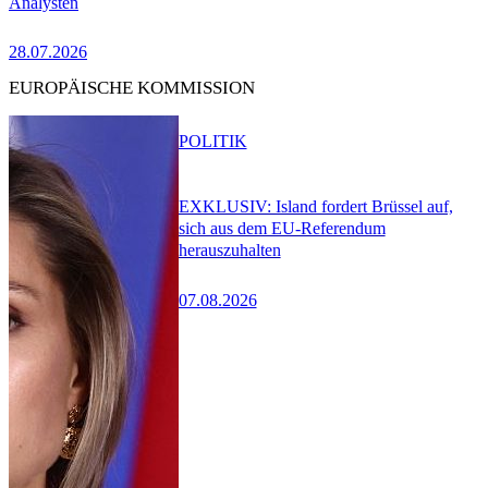
Analysten
28.07.2026
EUROPÄISCHE KOMMISSION
POLITIK
EXKLUSIV: Island fordert Brüssel auf,
sich aus dem EU-Referendum
herauszuhalten
07.08.2026