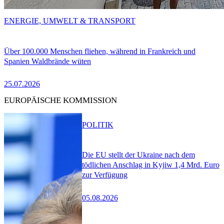
ENERGIE, UMWELT & TRANSPORT
Über 100.000 Menschen fliehen, während in Frankreich und
Spanien Waldbrände wüten
25.07.2026
EUROPÄISCHE KOMMISSION
POLITIK
Die EU stellt der Ukraine nach dem
tödlichen Anschlag in Kyjiw 1,4 Mrd. Euro
zur Verfügung
05.08.2026