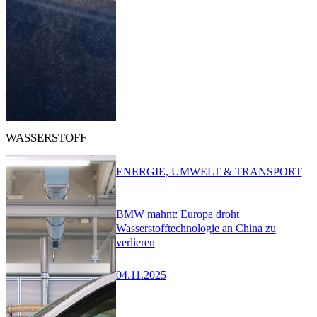
WASSERSTOFF
ENERGIE, UMWELT & TRANSPORT
BMW mahnt: Europa droht
Wasserstofftechnologie an China zu
verlieren
04.11.2025