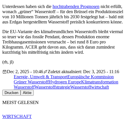
Unterdessen haben sich die
hochtrabenden Prognosen
nicht erfüllt,
wonach „grüner“ Wasserstoff – für den Brüssel ein Produktionsziel
von 10 Millionen Tonnen jährlich bis 2030 festgelegt hat – bald mit
aus Erdgas hergestelltem Wasserstoff preislich konkurrieren könne.
Die EU-Variante des klimafreundlichen Wasserstoffs bleibt viermal
so teuer wie das fossile Pendant, dessen Produktion enorme
Treibhausgasemissionen verursacht – bei rund 8 Euro pro
Kilogramm. ACER geht davon aus, dass sich daran zumindest
kurzfristig bis mittelfristig nichts ändern wird.
(rh, jl)
Dec 2, 2025 - 10:46
Zuletzt aktualisiert: Dec 3, 2025 - 11:16
Energie, Umwelt & Transport
Europäische Kommission
Grüner Wasserstoff
Hydrogen Europe
Klimatransformation
Wasserstoff
Wasserstoffstrategie
Wasserstoffwirtschaft
Drucken
Aktie
MEIST GELESEN
WIRTSCHAFT