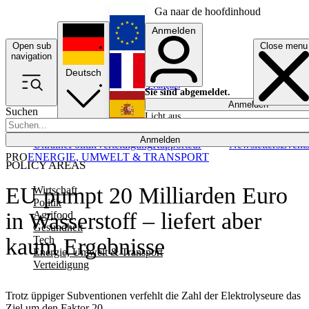
Ga naar de hoofdinhoud
Anmelden
Open sub
Close menu
English
navigation
Deutsch
Français
Sie sind abgemeldet.
Anmelden
Suchen
Licht aus
Español
Anmelden
Ukraine
Politik
Verteidigung
Rapporteur
Newsletters
Event
PRO
ENERGIE, UMWELT & TRANSPORT
POLICY AREAS
EU pumpt 20 Milliarden Euro
Wirtschaft
Politik
in Wasserstoff – liefert aber
Agrifood
Gesundheit
Tech
kaum Ergebnisse
Energie, Umwelt & Transport
Verteidigung
Trotz üppiger Subventionen verfehlt die Zahl der Elektrolyseure das
Ziel um den Faktor 20.