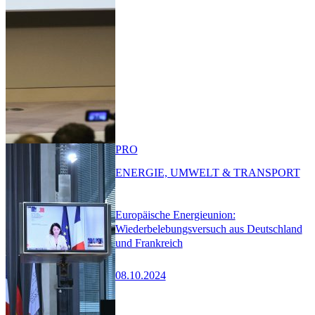
PRO
ENERGIE, UMWELT & TRANSPORT
Europäische Energieunion:
Wiederbelebungsversuch aus Deutschland
und Frankreich
08.10.2024