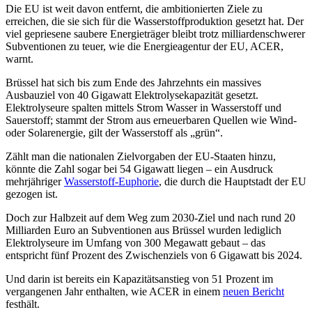
Die EU ist weit davon entfernt, die ambitionierten Ziele zu
erreichen, die sie sich für die Wasserstoffproduktion gesetzt hat. Der
viel gepriesene saubere Energieträger bleibt trotz milliardenschwerer
Subventionen zu teuer, wie die Energieagentur der EU, ACER,
warnt.
Brüssel hat sich bis zum Ende des Jahrzehnts ein massives
Ausbauziel von 40 Gigawatt Elektrolysekapazität gesetzt.
Elektrolyseure spalten mittels Strom Wasser in Wasserstoff und
Sauerstoff; stammt der Strom aus erneuerbaren Quellen wie Wind-
oder Solarenergie, gilt der Wasserstoff als „grün“.
Zählt man die nationalen Zielvorgaben der EU-Staaten hinzu,
könnte die Zahl sogar bei 54 Gigawatt liegen – ein Ausdruck
mehrjähriger
Wasserstoff-Euphorie
, die durch die Hauptstadt der EU
gezogen ist.
Doch zur Halbzeit auf dem Weg zum 2030-Ziel und nach rund 20
Milliarden Euro an Subventionen aus Brüssel wurden lediglich
Elektrolyseure im Umfang von 300 Megawatt gebaut – das
entspricht fünf Prozent des Zwischenziels von 6 Gigawatt bis 2024.
Und darin ist bereits ein Kapazitätsanstieg von 51 Prozent im
vergangenen Jahr enthalten, wie ACER in einem
neuen Bericht
festhält.