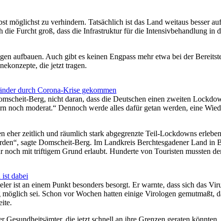
bst möglichst zu verhindern. Tatsächlich ist das Land weitaus besser au
die Furcht groß, dass die Infrastruktur für die Intensivbehandlung in
gen aufbauen. Auch gibt es keinen Engpass mehr etwa bei der Bereits
ekonzepte, die jetzt tragen.
 Länder durch Corona-Krise gekommen
omscheit-Berg, nicht daran, dass die Deutschen einen zweiten Lockd
ern noch moderat.“ Dennoch werde alles dafür getan werden, eine Wi
en eher zeitlich und räumlich stark abgegrenzte Teil-Lockdowns erlebe
rden“, sagte Domscheit-Berg. Im Landkreis Berchtesgadener Land in Ba
r noch mit triftigem Grund erlaubt. Hunderte von Touristen mussten de
ist dabei
r ist an einem Punkt besonders besorgt. Er warnte, dass sich das Virus
 möglich sei. Schon vor Wochen hatten einige Virologen gemutmaßt, das
ite.
er Gesundheitsämter, die jetzt schnell an ihre Grenzen geraten könnte