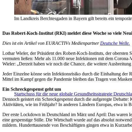
Im Landkreis Berchtesgaden in Bayern gilt bereits ein te
Das Robert-Koch-Institut (RKI) meldet diese Woche so viele Ne
Dies ist ein Artikel von EURACTIVs Medienpartner
Deutsche Welle.
Lothar Wieler, der Präsident des Robert-Koch-Instituts, der obersten 
vermuten ließen: Mehr als 11.000 neue Infektionen mit dem Corona-V
Wieler: „Derzeit haben wir noch die Chance, die weitere Ausbreitung
Jeder Einzelne könne sein Infektionsrisiko durch die Einhaltung der 
Mittel im Kampf gegen die Pandemie bleiben das Tragen von Masken
Ein Schreckgespenst geht um
Startschuss für die neue globale Gesundheitsstrategie Deutschl
Dennoch geistert ein Schreckgespenst durch die aufgeregte Debatte: 
Aktivitäten, wie im Frühjahr? In anderen Ländern Europas, etwa in Bel
Der erste Lockdown in Deutschland im März und April: Das waren lee
eine gespenstige Stille. Die Wirtschaft wurde auf das absolut notwe
mildern. Hunderttausende von Beschäftigten gingen etwa in Kurzarbei