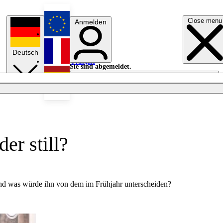
Close menu
Anmelden
English
Deutsch
Français
Sie sind abgemeldet.
Anmelden
Licht aus
Español
er still?
Und was würde ihn von dem im Frühjahr unterscheiden?