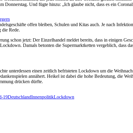
m Donnerstag. Und fügte hinzu: „Ich glaube nicht, dass es ein Coronal
rgern
handelsgeschäfte offen bleiben, Schulen und Kitas auch. Je nach Infek
g die Rede.
g schon jetzt: Der Einzelhandel meldet bereits, dass in einigen Gesch
 Lockdown. Damals betonten die Supermarktketten vergeblich, dass das
chte unterdessen einen zeitlich befristeten Lockdown um die Weihnachtsz
Gedankenspielen annähert. Heikel ist dabei die hohe Bedeutung, die We
immung drücken dürfte.
d-19
Deutschland
Innenpolitik
Lockdown