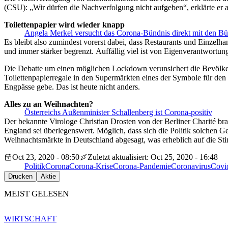
(CSU): „Wir dürfen die Nachverfolgung nicht aufgeben“, erklärte er a
Toilettenpapier wird wieder knapp
Angela Merkel versucht das Corona-Bündnis direkt mit den Bü
Es bleibt also zumindest vorerst dabei, dass Restaurants und Einzel
und immer stärker begrenzt. Auffällig viel ist von Eigenverantwortun
Die Debatte um einen möglichen Lockdown verunsichert die Bevölkerun
Toilettenpapierregale in den Supermärkten eines der Symbole für den
Engpässe gebe. Das ist heute nicht anders.
Alles zu an Weihnachten?
Österreichs Außenminister Schallenberg ist Corona-positiv
Der bekannte Virologe Christian Drosten von der Berliner Charité bra
England sei überlegenswert. Möglich, dass sich die Politik solchen 
Weihnachtsmärkte in Deutschland abgesagt, was erheblich auf die St
Oct 23, 2020 - 08:50
Zuletzt aktualisiert: Oct 25, 2020 - 16:48
Politik
Corona
Corona-Krise
Corona-Pandemie
Coronavirus
Covi
Drucken
Aktie
MEIST GELESEN
WIRTSCHAFT