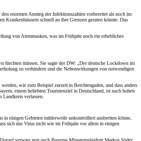
f den enormen Anstieg der Infektionszahlen vorbereitet als noch im
 den Krankenhäusern schnell an ihre Grenzen geraten könnte. Das
tellung von Atemmasken, was im Frühjahr noch ein erhebliches
own fürchten müssen. Sie sagte der DW: „Der deutsche Lockdown im
ederholung zu verhindern und die Nebenwirkungen von notwendigen
n werden, wie zum Beispiel zurzeit in Berchtesgaden, und dass anders
yern, einem beliebten Touristenziel in Deutschland, ist nach hohen
n Landkreis verlassen.
 in einigen Gebieten mittlerweile unkontrolliert ausbreiten könne,
s sich das Virus nicht wie im Frühjahr vor allem in einigen
n. Darauf verwies nun auch Bayerns Ministerpräsident Markus Söder