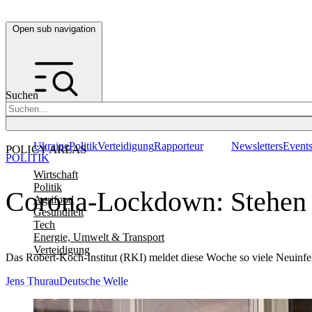
Open sub navigation
Suchen
Ukraine
Politik
Verteidigung
Rapporteur
Newsletters
Event
POLICY AREAS
POLITIK
Wirtschaft
Politik
Corona-Lockdown: Stehen in
Agrifood
Gesundheit
Tech
Energie, Umwelt & Transport
Verteidigung
Das Robert-Koch-Institut (RKI) meldet diese Woche so viele Neuinf
Jens Thurau
Deutsche Welle