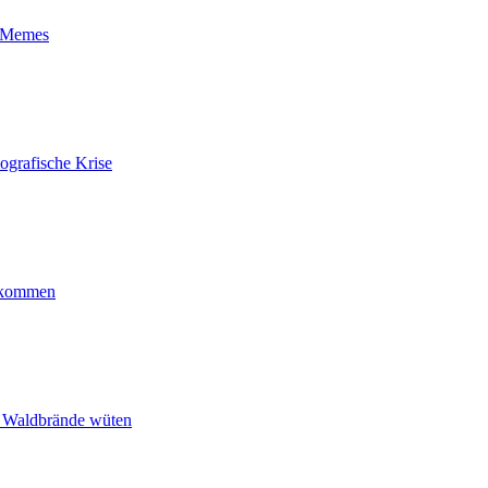
t-Memes
ografische Krise
ankommen
n Waldbrände wüten