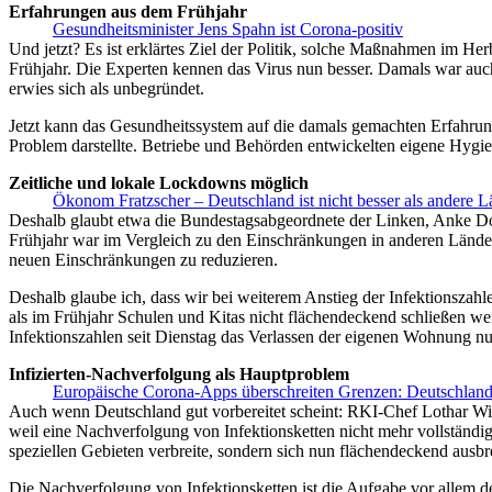
Erfahrungen aus dem Frühjahr
Gesundheitsminister Jens Spahn ist Corona-positiv
Und jetzt? Es ist erklärtes Ziel der Politik, solche Maßnahmen im Her
Frühjahr. Die Experten kennen das Virus nun besser. Damals war auch 
erwies sich als unbegründet.
Jetzt kann das Gesundheitssystem auf die damals gemachten Erfahrun
Problem darstellte. Betriebe und Behörden entwickelten eigene Hygien
Zeitliche und lokale Lockdowns möglich
Ökonom Fratzscher – Deutschland ist nicht besser als andere
Deshalb glaubt etwa die Bundestagsabgeordnete der Linken, Anke D
Frühjahr war im Vergleich zu den Einschränkungen in anderen Länd
neuen Einschränkungen zu reduzieren.
Deshalb glaube ich, dass wir bei weiterem Anstieg der Infektionszahl
als im Frühjahr Schulen und Kitas nicht flächendeckend schließen we
Infektionszahlen seit Dienstag das Verlassen der eigenen Wohnung nu
Infizierten-Nachverfolgung als Hauptproblem
Europäische Corona-Apps überschreiten Grenzen: Deutschland 
Auch wenn Deutschland gut vorbereitet scheint: RKI-Chef Lothar Wiele
weil eine Nachverfolgung von Infektionsketten nicht mehr vollständig
speziellen Gebieten verbreite, sondern sich nun flächendeckend ausbre
Die Nachverfolgung von Infektionsketten ist die Aufgabe vor allem d