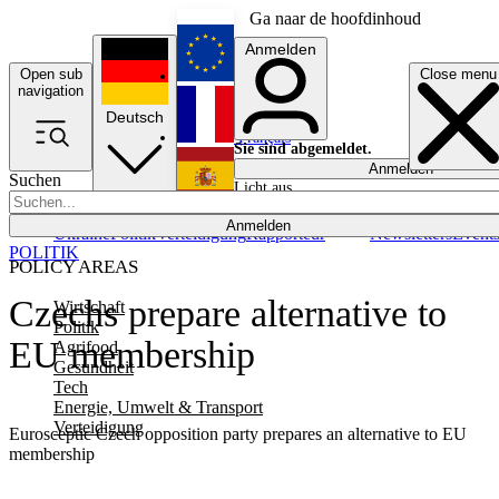
Ga naar de hoofdinhoud
Anmelden
Open sub
Close menu
English
navigation
Deutsch
Français
Sie sind abgemeldet.
Anmelden
Suchen
Licht aus
Español
Anmelden
Ukraine
Politik
Verteidigung
Rapporteur
Newsletters
Event
POLITIK
POLICY AREAS
Czechs prepare alternative to
Wirtschaft
Politik
EU membership
Agrifood
Gesundheit
Tech
Energie, Umwelt & Transport
Verteidigung
Eurosceptic Czech opposition party prepares an alternative to EU
membership