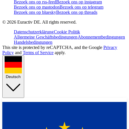
Bezoek ons op rss-feed
Bezoek ons op instagram
Bezoek ons op mastodon
Bezoek ons op telegram
Bezoek ons op bluesky
Bezoek ons op threads
©
2026
Euractiv DE. All rights reserved.
Datenschutzerklärung
Cookie Politik
Allgemeine Geschäftsbedingungen
Abonnementbedingungen
Handelsbedingungen
This site is protected by reCAPTCHA, and the Google
Privacy
Policy
and
Terms of Service
apply.
Deutsch