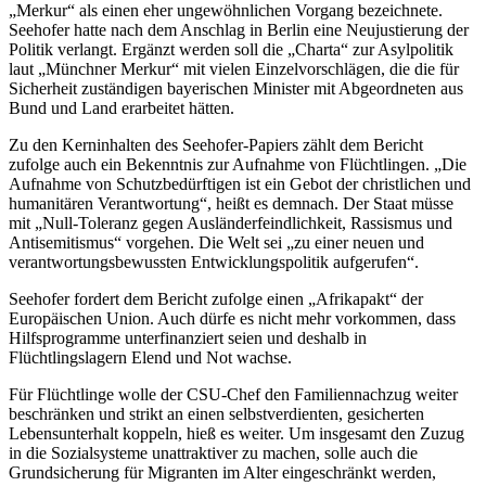
„Merkur“ als einen eher ungewöhnlichen Vorgang bezeichnete.
Seehofer hatte nach dem Anschlag in Berlin eine Neujustierung der
Politik verlangt. Ergänzt werden soll die „Charta“ zur Asylpolitik
laut „Münchner Merkur“ mit vielen Einzelvorschlägen, die die für
Sicherheit zuständigen bayerischen Minister mit Abgeordneten aus
Bund und Land erarbeitet hätten.
Zu den Kerninhalten des Seehofer-Papiers zählt dem Bericht
zufolge auch ein Bekenntnis zur Aufnahme von Flüchtlingen. „Die
Aufnahme von Schutzbedürftigen ist ein Gebot der christlichen und
humanitären Verantwortung“, heißt es demnach. Der Staat müsse
mit „Null-Toleranz gegen Ausländerfeindlichkeit, Rassismus und
Antisemitismus“ vorgehen. Die Welt sei „zu einer neuen und
verantwortungsbewussten Entwicklungspolitik aufgerufen“.
Seehofer fordert dem Bericht zufolge einen „Afrikapakt“ der
Europäischen Union. Auch dürfe es nicht mehr vorkommen, dass
Hilfsprogramme unterfinanziert seien und deshalb in
Flüchtlingslagern Elend und Not wachse.
Für Flüchtlinge wolle der CSU-Chef den Familiennachzug weiter
beschränken und strikt an einen selbstverdienten, gesicherten
Lebensunterhalt koppeln, hieß es weiter. Um insgesamt den Zuzug
in die Sozialsysteme unattraktiver zu machen, solle auch die
Grundsicherung für Migranten im Alter eingeschränkt werden,