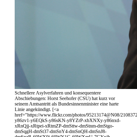
Schnellere Asylverfahren und konsequentere
Abschiebungen: Horst Seehofer (CSU) hat kurz vor
seinem Amtsantritt als Bundesinnenminister eine harte
Linie angekündigt. [<a
href="https://www.flickr.com/photos/95213174@N08/21083720
y86zv1-y6EQkS-y86sKN-y8YZrP-xbXNXy-y86nxd-
xRnQjj-xRtpei-xRtmZP-dmSttw-dmStnm-dmStgo-
dmSqgH-dmSt37-dmSnY4-dmSnQH-dmSnJ8-
dmSnzR-69WX9j-69WY1G-69WXmU-7GYxih-