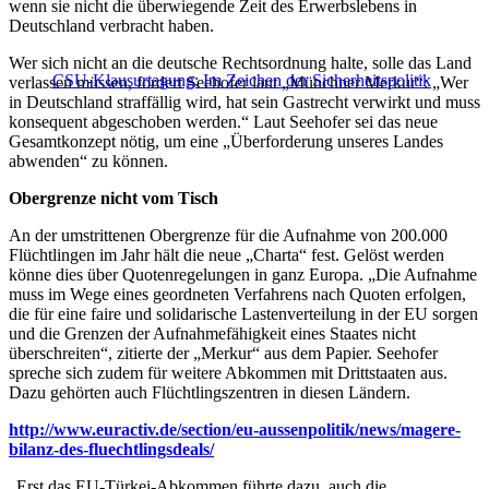
wenn sie nicht die überwiegende Zeit des Erwerbslebens in
Deutschland verbracht haben.
Wer sich nicht an die deutsche Rechtsordnung halte, solle das Land
CSU-Klausurtagung: Im Zeichen der Sicherheitspolitik
verlassen müssen, fordert Seehofer laut „Münchner Merkur“: „Wer
in Deutschland straffällig wird, hat sein Gastrecht verwirkt und muss
konsequent abgeschoben werden.“ Laut Seehofer sei das neue
Gesamtkonzept nötig, um eine „Überforderung unseres Landes
abwenden“ zu können.
Obergrenze nicht vom Tisch
An der umstrittenen Obergrenze für die Aufnahme von 200.000
Flüchtlingen im Jahr hält die neue „Charta“ fest. Gelöst werden
könne dies über Quotenregelungen in ganz Europa. „Die Aufnahme
muss im Wege eines geordneten Verfahrens nach Quoten erfolgen,
die für eine faire und solidarische Lastenverteilung in der EU sorgen
und die Grenzen der Aufnahmefähigkeit eines Staates nicht
überschreiten“, zitierte der „Merkur“ aus dem Papier. Seehofer
spreche sich zudem für weitere Abkommen mit Drittstaaten aus.
Dazu gehörten auch Flüchtlingszentren in diesen Ländern.
http://www.euractiv.de/section/eu-aussenpolitik/news/magere-
bilanz-des-fluechtlingsdeals/
„Erst das EU-Türkei-Abkommen führte dazu, auch die