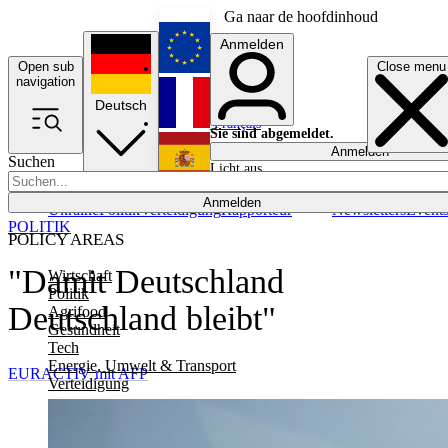
Ga naar de hoofdinhoud
Anmelden
Open sub
Close menu
English
navigation
Deutsch
Français
Sie sind abgemeldet.
Anmelden
Suchen
Licht aus
Español
Anmelden
Ukraine
Politik
Verteidigung
Rapporteur
Newsletters
Event
POLITIK
POLICY AREAS
"Damit Deutschland
Wirtschaft
Politik
Deutschland bleibt"
Agrifood
Gesundheit
Tech
Energie, Umwelt & Transport
EURACTIV mit AFP
Verteidigung