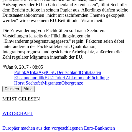
Außengrenze der EU in Griechenland zu entlasten“, führt Seehofer
dem Bericht zufolge in seinem Papier aus. Allerdings dürften solche
Drittstaatenabkommen „nicht mit sachfremden Themen gekoppelt
werden“ wie etwa einem EU-Beitritt oder Visafreiheit.
Die Zuwanderung von Fachkräften soll nach Seehofers
Vorstellungen jenseits der Flüchtlingsfragen ein
„Einwanderungsbegrenzungsgesetz“ regeln. Faktoren seien dabei
unter anderem der Fachkräftebedarf, Qualifikation,
Integrationsprognose und gesicherter Arbeitsplatz, außerdem die
Zahl regulärer Migranten innerhalb der EU.
Jan 9, 2017 - 08:05
Politik
Afrika
Asyl
CSU
Deutschland
Drittstaaten
EU-Innenpolitik
EU-Türkei Abkommen
Flüchtlinge
Horst Seehofer
Migranten
Obergrenze
Drucken
Aktie
MEIST GELESEN
WIRTSCHAFT
Europäer machen aus den vorgeschlagenen Euro-Banknoten