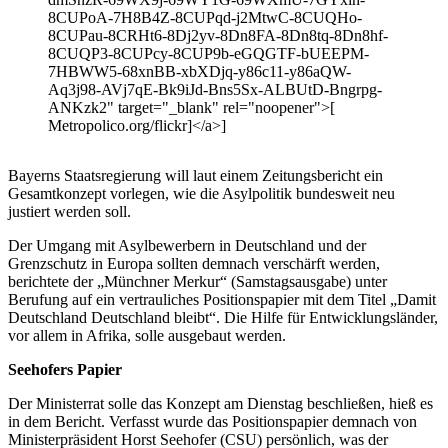
8CUPoA-7H8B4Z-8CUPqd-j2MtwC-8CUQHo-
8CUPau-8CRHt6-8Dj2yv-8Dn8FA-8Dn8tq-8Dn8hf-
8CUQP3-8CUPcy-8CUP9b-eGQGTF-bUEEPM-
7HBWW5-68xnBB-xbXDjq-y86c11-y86aQW-
Aq3j98-AVj7qE-Bk9iJd-Bns5Sx-ALBUtD-Bngrpg-
ANKzk2" target="_blank" rel="noopener">[
Metropolico.org/flickr]</a>]
Bayerns Staatsregierung will laut einem Zeitungsbericht ein
Gesamtkonzept vorlegen, wie die Asylpolitik bundesweit neu
justiert werden soll.
Der Umgang mit Asylbewerbern in Deutschland und der
Grenzschutz in Europa sollten demnach verschärft werden,
berichtete der „Münchner Merkur“ (Samstagsausgabe) unter
Berufung auf ein vertrauliches Positionspapier mit dem Titel „Damit
Deutschland Deutschland bleibt“. Die Hilfe für Entwicklungsländer,
vor allem in Afrika, solle ausgebaut werden.
Seehofers Papier
Der Ministerrat solle das Konzept am Dienstag beschließen, hieß es
in dem Bericht. Verfasst wurde das Positionspapier demnach von
Ministerpräsident Horst Seehofer (CSU) persönlich, was der