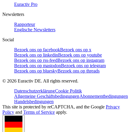
Euractiv Pro
Newsletters
Rapporteur
Englische Newsletters
Social
Bezoek ons op facebook
Bezoek ons op x
Bezoek ons op linkedin
Bezoek ons op youtube
Bezoek ons op rss-feed
Bezoek ons op instagram
Bezoek ons op mastodon
Bezoek ons op telegram
Bezoek ons op bluesky
Bezoek ons op threads
©
2026
Euractiv DE. All rights reserved.
Datenschutzerklärung
Cookie Politik
Allgemeine Geschäftsbedingungen
Abonnementbedingungen
Handelsbedingungen
This site is protected by reCAPTCHA, and the Google
Privacy
Policy
and
Terms of Service
apply.