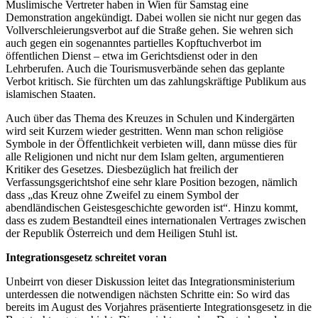
Muslimische Vertreter haben in Wien für Samstag eine
Demonstration angekündigt. Dabei wollen sie nicht nur gegen das
Vollverschleierungsverbot auf die Straße gehen. Sie wehren sich
auch gegen ein sogenanntes partielles Kopftuchverbot im
öffentlichen Dienst – etwa im Gerichtsdienst oder in den
Lehrberufen. Auch die Tourismusverbände sehen das geplante
Verbot kritisch. Sie fürchten um das zahlungskräftige Publikum aus
islamischen Staaten.
Auch über das Thema des Kreuzes in Schulen und Kindergärten
wird seit Kurzem wieder gestritten. Wenn man schon religiöse
Symbole in der Öffentlichkeit verbieten will, dann müsse dies für
alle Religionen und nicht nur dem Islam gelten, argumentieren
Kritiker des Gesetzes. Diesbezüglich hat freilich der
Verfassungsgerichtshof eine sehr klare Position bezogen, nämlich
dass „das Kreuz ohne Zweifel zu einem Symbol der
abendländischen Geistesgeschichte geworden ist“. Hinzu kommt,
dass es zudem Bestandteil eines internationalen Vertrages zwischen
der Republik Österreich und dem Heiligen Stuhl ist.
Integrationsgesetz schreitet voran
Unbeirrt von dieser Diskussion leitet das Integrationsministerium
unterdessen die notwendigen nächsten Schritte ein: So wird das
bereits im August des Vorjahres präsentierte Integrationsgesetz in die