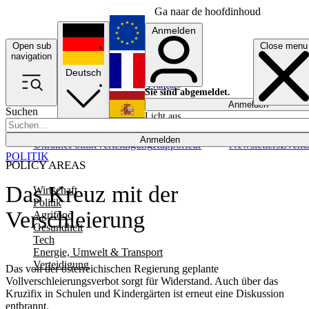
Ga naar de hoofdinhoud
Anmelden
Open sub
Close menu
English
navigation
Deutsch
Français
Sie sind abgemeldet.
Anmelden
Suchen
Licht aus
Español
Anmelden
Ukraine
Politik
Verteidigung
Rapporteur
Newsletters
Event
POLITIK
POLICY AREAS
Das Kreuz mit der
Wirtschaft
Politik
Verschleierung
Agrifood
Gesundheit
Tech
Energie, Umwelt & Transport
Verteidigung
Das von der österreichischen Regierung geplante
Vollverschleierungsverbot sorgt für Widerstand. Auch über das
Kruzifix in Schulen und Kindergärten ist erneut eine Diskussion
entbrannt.