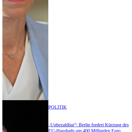
POLITIK
„Unbezahlbar“: Berlin fordert Kürzung des
EU-Haushalts um 400 Milliarden Euro