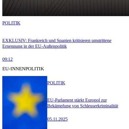
POLITIK
EXKLUSIV: Frankreich und Spanien kritisieren umstrittene
Ernennung in der EU-Außenpolitik
09:12
EU-INNENPOLITIK
POLITIK
EU-Parlament stärkt Europol zur
Bekämpfung von Schleuserkriminalität
05.11.2025