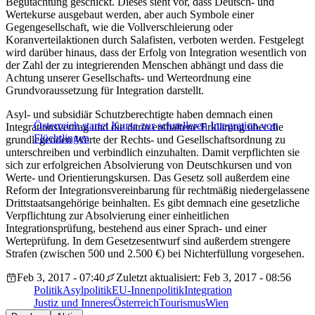
Begutachtung geschickt. Dieses sieht vor, dass Deutsch- und
Wertekurse ausgebaut werden, aber auch Symbole einer
Gegengesellschaft, wie die Vollverschleierung oder
Koranverteilaktionen durch Salafisten, verboten werden. Festgelegt
wird darüber hinaus, dass der Erfolg von Integration wesentlich von
der Zahl der zu integrierenden Menschen abhängt und dass die
Achtung unserer Gesellschafts- und Werteordnung eine
Grundvoraussetzung für Integration darstellt.
Asyl- und subsidiär Schutzberechtigte haben demnach einen
Österreich startet Kurse zur schnelleren Integration von
Integrationsvertrag und die darin enthaltene Erklärung über die
Flüchtlingen
grundlegenden Werte der Rechts- und Gesellschaftsordnung zu
unterschreiben und verbindlich einzuhalten. Damit verpflichten sie
sich zur erfolgreichen Absolvierung von Deutschkursen und von
Werte- und Orientierungskursen. Das Gesetz soll außerdem eine
Reform der Integrationsvereinbarung für rechtmäßig niedergelassene
Drittstaatsangehörige beinhalten. Es gibt demnach eine gesetzliche
Verpflichtung zur Absolvierung einer einheitlichen
Integrationsprüfung, bestehend aus einer Sprach- und einer
Werteprüfung. In dem Gesetzesentwurf sind außerdem strengere
Strafen (zwischen 500 und 2.500 €) bei Nichterfüllung vorgesehen.
Feb 3, 2017 - 07:40
Zuletzt aktualisiert: Feb 3, 2017 - 08:56
Politik
Asylpolitik
EU-Innenpolitik
Integration
Justiz und Inneres
Österreich
Tourismus
Wien