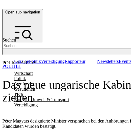
Open sub navigation
Suchen
Ukraine
Politik
Verteidigung
Rapporteur
Newsletters
Event
POLICY AREAS
POLITIK
Wirtschaft
Politik
Das neue ungarische Kabine
Agrifood
Gesundheit
ziehen
Tech
Energie, Umwelt & Transport
Verteidigung
Péter Magyars designierte Minister versprachen bei den Anhörungen im
Kandidaten wurden bestätigt.