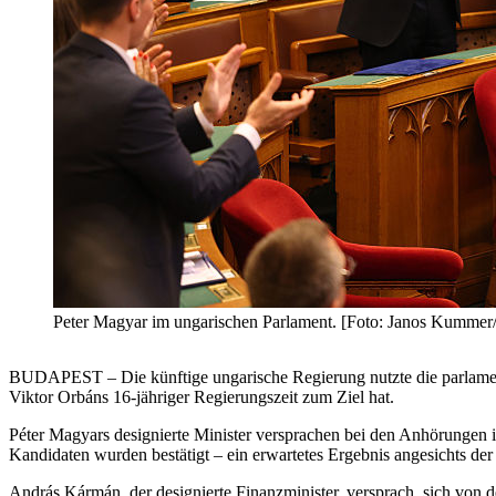
Peter Magyar im ungarischen Parlament. [Foto: Janos Kummer
BUDAPEST – Die künftige ungarische Regierung nutzte die parlamen
Viktor Orbáns 16-jähriger Regierungszeit zum Ziel hat.
Péter Magyars designierte Minister versprachen bei den Anhörungen im
Kandidaten wurden bestätigt – ein erwartetes Ergebnis angesichts d
András Kármán, der designierte Finanzminister, versprach, sich von 