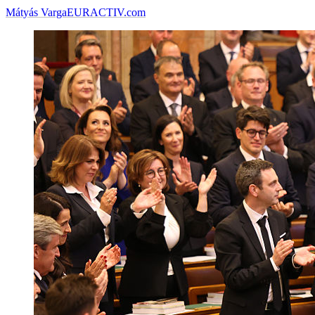
Mátyás Varga
EURACTIV.com