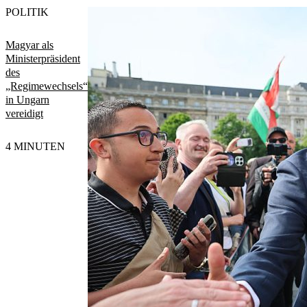
POLITIK
Magyar als
Ministerpräsident
des
„Regimewechsels“
in Ungarn
vereidigt
4 MINUTEN