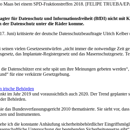
Heiko Maas bei einem SPD-Fraktionstreffen 2018. [FELIPE TRUEBA/EP
tragter für Datenschutz und Informationsfreiheit (BfDI) nicht mit K
enen der Datenschutz unter die Räder komme.
(17. Juni) kritisierte der deutsche Datenschutzbeauftragte Ulrich Kelb
i seinen vielen Gesetzesentwürfen „nicht immer die notwendige Zeit g
gsgesetz, das Implantate-Registergesetz und das Masernschutzgesetz. T
 die Datenschützer erst sehr spät um ihre Meinungen gebeten werden“,
und“ für eine verkürzte Gesetzgebung.
n irische Behörden
nkt im Jahr 2019 und voraussichtlich auch 2020. Der Trend geplanter sta
 der Behörden.
das Bundesverfassungsgericht 2010 thematisierte. Sie sieht vor, dass
tzen und Instrumenten.
ehe ich die konstante Anhäufung sicherheitsbehördlicher Eingriffsmöglic
ssenschaftliche Untersuchung der bestehenden Sicherheitsgesetze gibt“