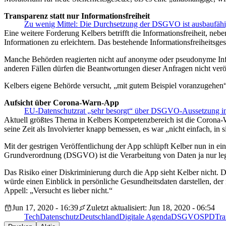
Transparenz statt nur Informationsfreiheit
Zu wenig Mittel: Die Durchsetzung der DSGVO ist ausbaufäh
Eine weitere Forderung Kelbers betrifft die Informationsfreiheit, n
Informationen zu erleichtern. Das bestehende Informationsfreiheitsges
Manche Behörden reagierten nicht auf anonyme oder pseudonyme Infor
anderen Fällen dürfen die Beantwortungen dieser Anfragen nicht veröf
Kelbers eigene Behörde versucht, „mit gutem Beispiel voranzugehen“
Aufsicht über Corona-Warn-App
EU-Datenschutzrat „sehr besorgt“ über DSGVO-Aussetzung i
Aktuell größtes Thema in Kelbers Kompetenzbereich ist die Corona-War
seine Zeit als Involvierter knapp bemessen, es war „nicht einfach, i
Mit der gestrigen Veröffentlichung der App schlüpft Kelber nun in ein
Grundverordnung (DSGVO) ist die Verarbeitung von Daten ja nur legi
Das Risiko einer Diskriminierung durch die App sieht Kelber nicht.
würde einen Einblick in persönliche Gesundheitsdaten darstellen, der n
Appell: „Versucht es lieber nicht.“
Jun 17, 2020 - 16:39
Zuletzt aktualisiert: Jun 18, 2020 - 06:54
Tech
Datenschutz
Deutschland
Digitale Agenda
DSGVO
SPD
Tra