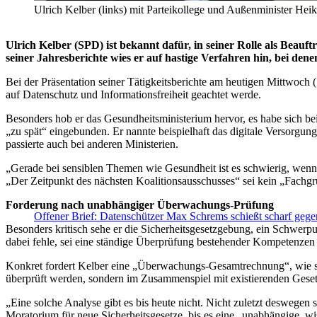
Ulrich Kelber (links) mit Parteikollege und Außenminister 
Ulrich Kelber (SPD) ist bekannt dafür, in seiner Rolle als Beauf
seiner Jahresberichte wies er auf hastige Verfahren hin, bei d
Bei der Präsentation seiner Tätigkeitsberichte am heutigen Mittwoch 
auf Datenschutz und Informationsfreiheit geachtet werde.
Besonders hob er das Gesundheitsministerium hervor, es habe sich be
„zu spät“ eingebunden. Er nannte beispielhaft das digitale Versorgun
passierte auch bei anderen Ministerien.
„Gerade bei sensiblen Themen wie Gesundheit ist es schwierig, wenn
„Der Zeitpunkt des nächsten Koalitionsausschusses“ sei kein „Fachgr
Forderung nach unabhängiger Überwachungs-Prüfung
Offener Brief: Datenschützer Max Schrems schießt scharf gege
Besonders kritisch sehe er die Sicherheitsgesetzgebung, ein Schwerpu
dabei fehle, sei eine ständige Überprüfung bestehender Kompetenzen
Konkret fordert Kelber eine „Überwachungs-Gesamtrechnung“, wie sie 
überprüft werden, sondern im Zusammenspiel mit existierenden Gese
„Eine solche Analyse gibt es bis heute nicht. Nicht zuletzt deswegen s
Moratorium für neue Sicherheitsgesetze, bis es eine „unabhängige, wi