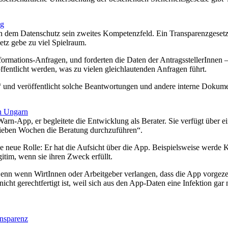
ig
eben dem Datenschutz sein zweites Kompetenzfeld. Ein Transparenzgesetz
etz gebe zu viel Spielraum.
mations-Anfragen, und forderten die Daten der AntragsstellerInnen – 
fentlicht werden, was zu vielen gleichlautenden Anfragen führt.
 und veröffentlicht solche Beantwortungen und andere interne Dokume
n Ungarn
n-App, er begleitete die Entwicklung als Berater. Sie verfügt über ein
n sieben Wochen die Beratung durchzuführen“.
e neue Rolle: Er hat die Aufsicht über die App. Beispielsweise werde K
tim, wenn sie ihren Zweck erfüllt.
 Denn wenn WirtInnen oder Arbeitgeber verlangen, dass die App vorgez
icht gerechtfertigt ist, weil sich aus den App-Daten eine Infektion gar n
nsparenz