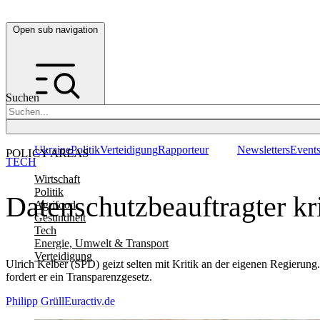
Open sub navigation
Suchen
Ukraine
Politik
Verteidigung
Rapporteur
Newsletters
Event
POLICY AREAS
TECH
Wirtschaft
Politik
Datenschutzbeauftragter kr
Agrifood
Gesundheit
Tech
Energie, Umwelt & Transport
Verteidigung
Ulrich Kelber (SPD) geizt selten mit Kritik an der eigenen Regierung
fordert er ein Transparenzgesetz.
Philipp Grüll
Euractiv.de