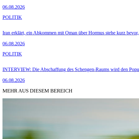
06.08.2026
POLITIK
Iran erklärt, ein Abkommen mit Oman über Hormus stehe kurz bevor
06.08.2026
POLITIK
INTERVIEW: Die Abschaffung des Schengen-Raums wird den Populi
06.08.2026
MEHR AUS DIESEM BEREICH