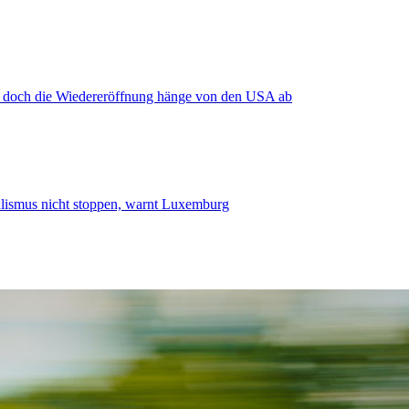
, doch die Wiedereröffnung hänge von den USA ab
smus nicht stoppen, warnt Luxemburg