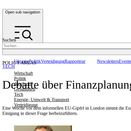
Open sub navigation
Suchen
Ukraine
Politik
Verteidigung
Rapporteur
Newsletters
Event
POLICY AREAS
TECH
Wirtschaft
Politik
Debatte über Finanzplanung
Agrifood
Gesundheit
Tech
Energie, Umwelt & Transport
Verteidigung
Eine Woche vor dem informellen EU-Gipfel in London nimmt die Europ
Einigung in dieser Frage herbeizuführen.