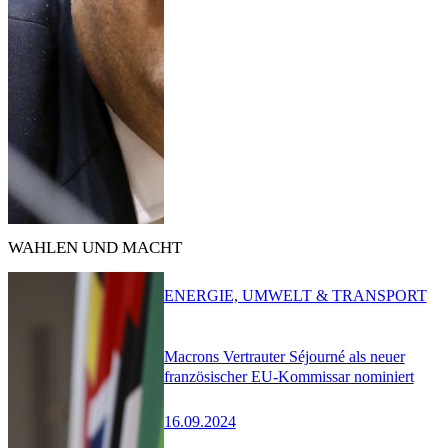
WAHLEN UND MACHT
ENERGIE, UMWELT & TRANSPORT
Macrons Vertrauter Séjourné als neuer
französischer EU-Kommissar nominiert
16.09.2024