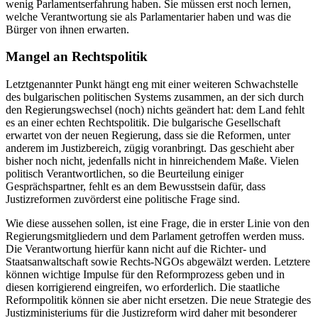
wenig Parlamentserfahrung haben. Sie müssen erst noch lernen,
welche Verantwortung sie als Parlamentarier haben und was die
Bürger von ihnen erwarten.
Mangel an Rechtspolitik
Letztgenannter Punkt hängt eng mit einer weiteren Schwachstelle
des bulgarischen politischen Systems zusammen, an der sich durch
den Regierungswechsel (noch) nichts geändert hat: dem Land fehlt
es an einer echten Rechtspolitik. Die bulgarische Gesellschaft
erwartet von der neuen Regierung, dass sie die Reformen, unter
anderem im Justizbereich, zügig voranbringt. Das geschieht aber
bisher noch nicht, jedenfalls nicht in hinreichendem Maße. Vielen
politisch Verantwortlichen, so die Beurteilung einiger
Gesprächspartner, fehlt es an dem Bewusstsein dafür, dass
Justizreformen zuvörderst eine politische Frage sind.
Wie diese aussehen sollen, ist eine Frage, die in erster Linie von den
Regierungsmitgliedern und dem Parlament getroffen werden muss.
Die Verantwortung hierfür kann nicht auf die Richter- und
Staatsanwaltschaft sowie Rechts-NGOs abgewälzt werden. Letztere
können wichtige Impulse für den Reformprozess geben und in
diesen korrigierend eingreifen, wo erforderlich. Die staatliche
Reformpolitik können sie aber nicht ersetzen. Die neue Strategie des
Justizministeriums für die Justizreform wird daher mit besonderer