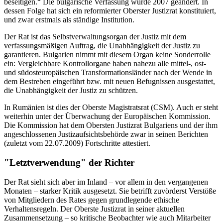
beseitigen.“ Die bulgarische Verfassung wurde 2007 geändert. In
dessen Folge hat sich ein reformierter Oberster Justizrat konstituiert,
und zwar erstmals als ständige Institution.
Der Rat ist das Selbstverwaltungsorgan der Justiz mit dem
verfassungsmäßigen Auftrag, die Unabhängigkeit der Justiz zu
garantieren. Bulgarien nimmt mit diesem Organ keine Sonderrolle
ein: Vergleichbare Kontrollorgane haben nahezu alle mittel-, ost-
und südosteuropäischen Transformationsländer nach der Wende in
dem Bestreben eingeführt bzw. mit neuen Befugnissen ausgestattet,
die Unabhängigkeit der Justiz zu schützen.
In Rumänien ist dies der Oberste Magistratsrat (CSM). Auch er steht
weiterhin unter der Überwachung der Europäischen Kommission.
Die Kommission hat dem Obersten Justizrat Bulgariens und der ihm
angeschlossenen Justizaufsichtsbehörde zwar in seinen Berichten
(zuletzt vom 22.07.2009) Fortschritte attestiert.
"Letztverwendung" der Richter
Der Rat sieht sich aber im Inland – vor allem in den vergangenen
Monaten – starker Kritik ausgesetzt. Sie betrifft zuvörderst Verstöße
von Mitgliedern des Rates gegen grundlegende ethische
Verhaltensregeln. Der Oberste Justizrat in seiner aktuellen
Zusammensetzung – so kritische Beobachter wie auch Mitarbeiter