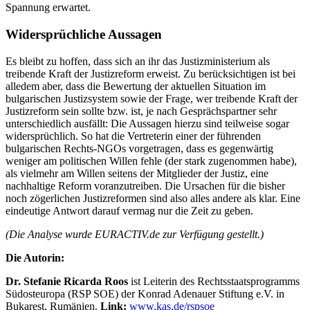
Spannung erwartet.
Widersprüchliche Aussagen
Es bleibt zu hoffen, dass sich an ihr das Justizministerium als
treibende Kraft der Justizreform erweist. Zu berücksichtigen ist bei
alledem aber, dass die Bewertung der aktuellen Situation im
bulgarischen Justizsystem sowie der Frage, wer treibende Kraft der
Justizreform sein sollte bzw. ist, je nach Gesprächspartner sehr
unterschiedlich ausfällt: Die Aussagen hierzu sind teilweise sogar
widersprüchlich. So hat die Vertreterin einer der führenden
bulgarischen Rechts-NGOs vorgetragen, dass es gegenwärtig
weniger am politischen Willen fehle (der stark zugenommen habe),
als vielmehr am Willen seitens der Mitglieder der Justiz, eine
nachhaltige Reform voranzutreiben. Die Ursachen für die bisher
noch zögerlichen Justizreformen sind also alles andere als klar. Eine
eindeutige Antwort darauf vermag nur die Zeit zu geben.
(Die Analyse wurde EURACTIV.de zur Verfügung gestellt.)
Die Autorin:
Dr. Stefanie Ricarda Roos
ist Leiterin des Rechtsstaatsprogramms
Südosteuropa (RSP SOE) der Konrad Adenauer Stiftung e.V. in
Bukarest, Rumänien.
Link:
www.kas.de/rspsoe