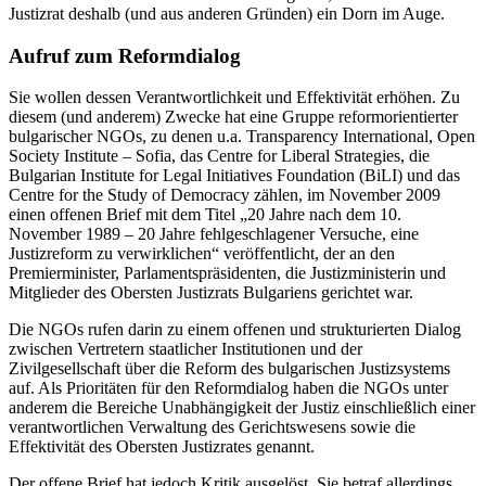
Justizrat deshalb (und aus anderen Gründen) ein Dorn im Auge.
Aufruf zum Reformdialog
Sie wollen dessen Verantwortlichkeit und Effektivität erhöhen. Zu
diesem (und anderem) Zwecke hat eine Gruppe reformorientierter
bulgarischer NGOs, zu denen u.a. Transparency International, Open
Society Institute – Sofia, das Centre for Liberal Strategies, die
Bulgarian Institute for Legal Initiatives Foundation (BiLI) und das
Centre for the Study of Democracy zählen, im November 2009
einen offenen Brief mit dem Titel „20 Jahre nach dem 10.
November 1989 – 20 Jahre fehlgeschlagener Versuche, eine
Justizreform zu verwirklichen“ veröffentlicht, der an den
Premierminister, Parlamentspräsidenten, die Justizministerin und
Mitglieder des Obersten Justizrats Bulgariens gerichtet war.
Die NGOs rufen darin zu einem offenen und strukturierten Dialog
zwischen Vertretern staatlicher Institutionen und der
Zivilgesellschaft über die Reform des bulgarischen Justizsystems
auf. Als Prioritäten für den Reformdialog haben die NGOs unter
anderem die Bereiche Unabhängigkeit der Justiz einschließlich einer
verantwortlichen Verwaltung des Gerichtswesens sowie die
Effektivität des Obersten Justizrates genannt.
Der offene Brief hat jedoch Kritik ausgelöst. Sie betraf allerdings