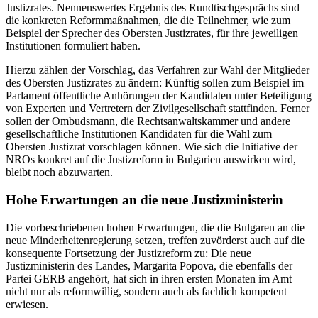
Justizrates. Nennenswertes Ergebnis des Rundtischgesprächs sind
die konkreten Reformmaßnahmen, die die Teilnehmer, wie zum
Beispiel der Sprecher des Obersten Justizrates, für ihre jeweiligen
Institutionen formuliert haben.
Hierzu zählen der Vorschlag, das Verfahren zur Wahl der Mitglieder
des Obersten Justizrates zu ändern: Künftig sollen zum Beispiel im
Parlament öffentliche Anhörungen der Kandidaten unter Beteiligung
von Experten und Vertretern der Zivilgesellschaft stattfinden. Ferner
sollen der Ombudsmann, die Rechtsanwaltskammer und andere
gesellschaftliche Institutionen Kandidaten für die Wahl zum
Obersten Justizrat vorschlagen können. Wie sich die Initiative der
NROs konkret auf die Justizreform in Bulgarien auswirken wird,
bleibt noch abzuwarten.
Hohe Erwartungen an die neue Justizministerin
Die vorbeschriebenen hohen Erwartungen, die die Bulgaren an die
neue Minderheitenregierung setzen, treffen zuvörderst auch auf die
konsequente Fortsetzung der Justizreform zu: Die neue
Justizministerin des Landes, Margarita Popova, die ebenfalls der
Partei GERB angehört, hat sich in ihren ersten Monaten im Amt
nicht nur als reformwillig, sondern auch als fachlich kompetent
erwiesen.