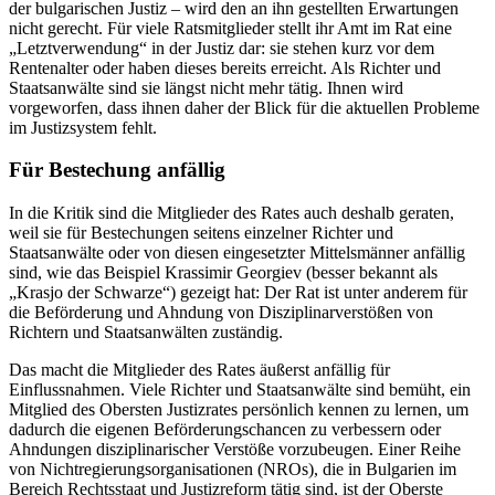
der bulgarischen Justiz – wird den an ihn gestellten Erwartungen
nicht gerecht. Für viele Ratsmitglieder stellt ihr Amt im Rat eine
„Letztverwendung“ in der Justiz dar: sie stehen kurz vor dem
Rentenalter oder haben dieses bereits erreicht. Als Richter und
Staatsanwälte sind sie längst nicht mehr tätig. Ihnen wird
vorgeworfen, dass ihnen daher der Blick für die aktuellen Probleme
im Justizsystem fehlt.
Für Bestechung anfällig
In die Kritik sind die Mitglieder des Rates auch deshalb geraten,
weil sie für Bestechungen seitens einzelner Richter und
Staatsanwälte oder von diesen eingesetzter Mittelsmänner anfällig
sind, wie das Beispiel Krassimir Georgiev (besser bekannt als
„Krasjo der Schwarze“) gezeigt hat: Der Rat ist unter anderem für
die Beförderung und Ahndung von Disziplinarverstößen von
Richtern und Staatsanwälten zuständig.
Das macht die Mitglieder des Rates äußerst anfällig für
Einflussnahmen. Viele Richter und Staatsanwälte sind bemüht, ein
Mitglied des Obersten Justizrates persönlich kennen zu lernen, um
dadurch die eigenen Beförderungschancen zu verbessern oder
Ahndungen disziplinarischer Verstöße vorzubeugen. Einer Reihe
von Nichtregierungsorganisationen (NROs), die in Bulgarien im
Bereich Rechtsstaat und Justizreform tätig sind, ist der Oberste