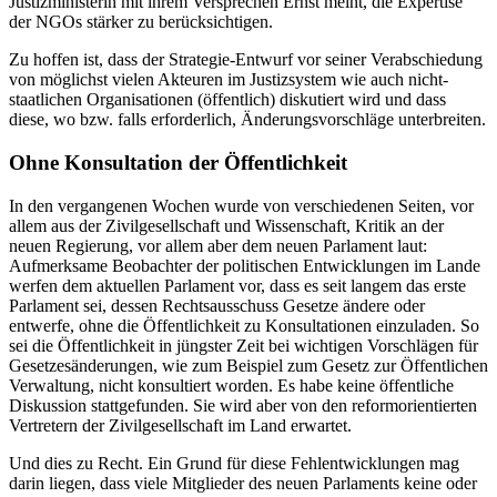
Justizministerin mit ihrem Versprechen Ernst meint, die Expertise
der NGOs stärker zu berücksichtigen.
Zu hoffen ist, dass der Strategie-Entwurf vor seiner Verabschiedung
von möglichst vielen Akteuren im Justizsystem wie auch nicht-
staatlichen Organisationen (öffentlich) diskutiert wird und dass
diese, wo bzw. falls erforderlich, Änderungsvorschläge unterbreiten.
Ohne Konsultation der Öffentlichkeit
In den vergangenen Wochen wurde von verschiedenen Seiten, vor
allem aus der Zivilgesellschaft und Wissenschaft, Kritik an der
neuen Regierung, vor allem aber dem neuen Parlament laut:
Aufmerksame Beobachter der politischen Entwicklungen im Lande
werfen dem aktuellen Parlament vor, dass es seit langem das erste
Parlament sei, dessen Rechtsausschuss Gesetze ändere oder
entwerfe, ohne die Öffentlichkeit zu Konsultationen einzuladen. So
sei die Öffentlichkeit in jüngster Zeit bei wichtigen Vorschlägen für
Gesetzesänderungen, wie zum Beispiel zum Gesetz zur Öffentlichen
Verwaltung, nicht konsultiert worden. Es habe keine öffentliche
Diskussion stattgefunden. Sie wird aber von den reformorientierten
Vertretern der Zivilgesellschaft im Land erwartet.
Und dies zu Recht. Ein Grund für diese Fehlentwicklungen mag
darin liegen, dass viele Mitglieder des neuen Parlaments keine oder