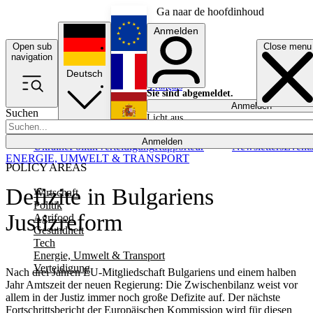
Ga naar de hoofdinhoud
Anmelden
Open sub
Close menu
English
navigation
Deutsch
Français
Sie sind abgemeldet.
Anmelden
Suchen
Licht aus
Español
Anmelden
Ukraine
Politik
Verteidigung
Rapporteur
Newsletters
Event
ENERGIE, UMWELT & TRANSPORT
POLICY AREAS
Defizite in Bulgariens
Wirtschaft
Politik
Justizreform
Agrifood
Gesundheit
Tech
Energie, Umwelt & Transport
Verteidigung
Nach drei Jahren EU-Mitgliedschaft Bulgariens und einem halben
Jahr Amtszeit der neuen Regierung: Die Zwischenbilanz weist vor
allem in der Justiz immer noch große Defizite auf. Der nächste
Fortschrittsbericht der Europäischen Kommission wird für diesen