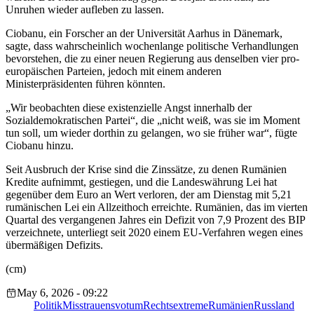
Unruhen wieder aufleben zu lassen.
Ciobanu, ein Forscher an der Universität Aarhus in Dänemark,
sagte, dass wahrscheinlich wochenlange politische Verhandlungen
bevorstehen, die zu einer neuen Regierung aus denselben vier pro-
europäischen Parteien, jedoch mit einem anderen
Ministerpräsidenten führen könnten.
„Wir beobachten diese existenzielle Angst innerhalb der
Sozialdemokratischen Partei“, die „nicht weiß, was sie im Moment
tun soll, um wieder dorthin zu gelangen, wo sie früher war“, fügte
Ciobanu hinzu.
Seit Ausbruch der Krise sind die Zinssätze, zu denen Rumänien
Kredite aufnimmt, gestiegen, und die Landeswährung Lei hat
gegenüber dem Euro an Wert verloren, der am Dienstag mit 5,21
rumänischen Lei ein Allzeithoch erreichte. Rumänien, das im vierten
Quartal des vergangenen Jahres ein Defizit von 7,9 Prozent des BIP
verzeichnete, unterliegt seit 2020 einem EU-Verfahren wegen eines
übermäßigen Defizits.
(cm)
May 6, 2026 - 09:22
Politik
Misstrauensvotum
Rechtsextreme
Rumänien
Russland