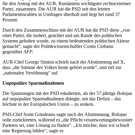
für den Antrag mit der AUR, Rumäniens wichtigster rechtsextremer
Partei, zusammen. Die AUR hat die PSD seit den letzten
Parlamentswahlen in Umfragen überholt und liegt bei rund 37
Prozent.
Durch den Zusammenschluss mit der AUR hat die PSD diese „von
einer Partei, die isoliert, geächtet und am Rande des politischen
Systems gehalten wurde, zu einem bedeutenden politischen Akteur
gemacht“, sagte der Politikwissenschaftler Costin Ciobanu
gegenüber
AFP.
AUR-Chef George Simion schrieb nach der Abstimmung auf X,
dass „die Stimme des Volkes heute gehört wurde“, und rief zur
„nationalen Versöhnung“ auf.
Unpopuläre Sparmaßnahmen
Die Spannungen mit der PSD eskalierten, als der 57-jährige Bolojan
auf unpopuläre Sparmaßnahmen drängte, um das Defizit – das
höchste in der Europäischen Union – zu senken.
PSD-Chef Sorin Grindeanu sagte nach der Abstimmung, Bolojan
solle zurücktreten, während es „die Pflicht verantwortungsbewusster
Parteien sei, eine Lösung zu finden“. „Ich möchte, dass wir schnell
eine Regierung bilden“, sagte er.