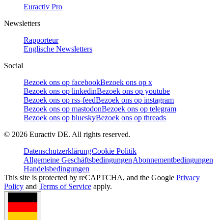
Euractiv Pro
Newsletters
Rapporteur
Englische Newsletters
Social
Bezoek ons op facebook
Bezoek ons op x
Bezoek ons op linkedin
Bezoek ons op youtube
Bezoek ons op rss-feed
Bezoek ons op instagram
Bezoek ons op mastodon
Bezoek ons op telegram
Bezoek ons op bluesky
Bezoek ons op threads
©
2026
Euractiv DE. All rights reserved.
Datenschutzerklärung
Cookie Politik
Allgemeine Geschäftsbedingungen
Abonnementbedingungen
Handelsbedingungen
This site is protected by reCAPTCHA, and the Google
Privacy
Policy
and
Terms of Service
apply.