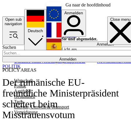
Ga naar de hoofdinhoud
Anmelden
Open sub
Close menu
English
navigation
Deutsch
Français
Sie sind abgemeldet.
Anmelden
Suchen
Licht aus
Español
Anmelden
Ukraine
Politik
Verteidigung
Rapporteur
Newsletters
Event
POLITIK
POLICY AREAS
Der rumänische EU-
Wirtschaft
Politik
freundliche Ministerpräsident
Agrifood
Gesundheit
scheitert beim
Tech
Energie, Umwelt & Transport
Misstrauensvotum
Verteidigung