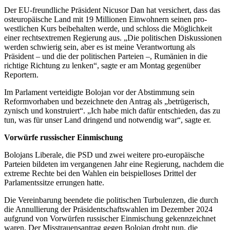
Der EU-freundliche Präsident Nicusor Dan hat versichert, dass das
osteuropäische Land mit 19 Millionen Einwohnern seinen pro-
westlichen Kurs beibehalten werde, und schloss die Möglichkeit
einer rechtsextremen Regierung aus. „Die politischen Diskussionen
werden schwierig sein, aber es ist meine Verantwortung als
Präsident – und die der politischen Parteien –, Rumänien in die
richtige Richtung zu lenken“, sagte er am Montag gegenüber
Reportern.
Im Parlament verteidigte Bolojan vor der Abstimmung sein
Reformvorhaben und bezeichnete den Antrag als „betrügerisch,
zynisch und konstruiert“. „Ich habe mich dafür entschieden, das zu
tun, was für unser Land dringend und notwendig war“, sagte er.
Vorwürfe russischer Einmischung
Bolojans Liberale, die PSD und zwei weitere pro-europäische
Parteien bildeten im vergangenen Jahr eine Regierung, nachdem die
extreme Rechte bei den Wahlen ein beispielloses Drittel der
Parlamentssitze errungen hatte.
Die Vereinbarung beendete die politischen Turbulenzen, die durch
die Annullierung der Präsidentschaftswahlen im Dezember 2024
aufgrund von Vorwürfen russischer Einmischung gekennzeichnet
waren. Der Misstrauensantrag gegen Bolojan droht nun, die