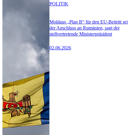
POLITIK
Moldaus „Plan B“ für den EU-Beitritt sei
der Anschluss an Rumänien, sagt der
stellvertretende Ministerpräsident
02.06.2026