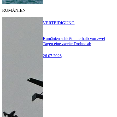
RUMÄNIEN
VERTEIDIGUNG
Rumänien schießt innerhalb von zwei
Tagen eine zweite Drohne ab
26.07.2026