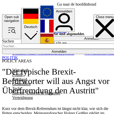
Ga naar de hoofdinhoud
Anmelden
Open sub
Close menu
English
navigation
Deutsch
Français
Sie sind abgemeldet.
Anmelden
Suchen
Licht aus
Español
Anmelden
Ukraine
Politik
Verteidigung
Rapporteur
Newsletters
Event
POLITIK
POLICY AREAS
"Der typische Brexit-
Wirtschaft
Politik
Befürworter will aus Angst vor
Agrifood
Gesundheit
Überfremdung den Austritt"
Tech
Energie, Umwelt & Transport
Verteidigung
Kurz vor dem Brexit-Referendum ist längst nicht klar, wie sich die
Briten entscheiden. Meinungsforscher Holger Geißler erklärt im