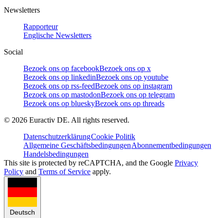
Newsletters
Rapporteur
Englische Newsletters
Social
Bezoek ons op facebook
Bezoek ons op x
Bezoek ons op linkedin
Bezoek ons op youtube
Bezoek ons op rss-feed
Bezoek ons op instagram
Bezoek ons op mastodon
Bezoek ons op telegram
Bezoek ons op bluesky
Bezoek ons op threads
©
2026
Euractiv DE. All rights reserved.
Datenschutzerklärung
Cookie Politik
Allgemeine Geschäftsbedingungen
Abonnementbedingungen
Handelsbedingungen
This site is protected by reCAPTCHA, and the Google
Privacy
Policy
and
Terms of Service
apply.
Deutsch