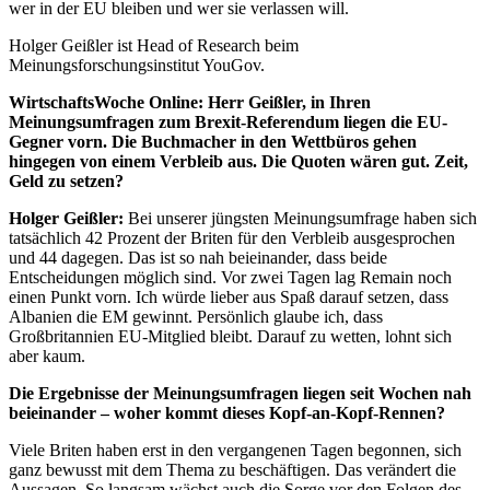
wer in der EU bleiben und wer sie verlassen will.
Holger Geißler ist Head of Research beim
Meinungsforschungsinstitut YouGov.
WirtschaftsWoche Online: Herr Geißler, in Ihren
Meinungsumfragen zum Brexit-Referendum liegen die EU-
Gegner vorn. Die Buchmacher in den Wettbüros gehen
hingegen von einem Verbleib aus. Die Quoten wären gut. Zeit,
Geld zu setzen?
Holger Geißler:
Bei unserer jüngsten Meinungsumfrage haben sich
tatsächlich 42 Prozent der Briten für den Verbleib ausgesprochen
und 44 dagegen. Das ist so nah beieinander, dass beide
Entscheidungen möglich sind. Vor zwei Tagen lag Remain noch
einen Punkt vorn. Ich würde lieber aus Spaß darauf setzen, dass
Albanien die EM gewinnt. Persönlich glaube ich, dass
Großbritannien EU-Mitglied bleibt. Darauf zu wetten, lohnt sich
aber kaum.
Die Ergebnisse der Meinungsumfragen liegen seit Wochen nah
beieinander – woher kommt dieses Kopf-an-Kopf-Rennen?
Viele Briten haben erst in den vergangenen Tagen begonnen, sich
ganz bewusst mit dem Thema zu beschäftigen. Das verändert die
Aussagen. So langsam wächst auch die Sorge vor den Folgen des