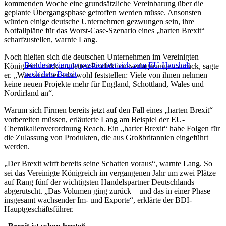
kommenden Woche eine grundsätzliche Vereinbarung über die
geplante Übergangsphase getroffen werden müsse. Ansonsten
würden einige deutsche Unternehmen gezwungen sein, ihre
Notfallpläne für das Worst-Case-Szenario eines „harten Brexit“
scharfzustellen, warnte Lang.
Noch hielten sich die deutschen Unternehmen im Vereinigten
Bundesregierung positioniert sich zum EU-Haushalt
Königreich mit kompletten Produktionsverlagerungen zurück, sagte
nach dem Brexit
er. „Was wir aber sehr wohl feststellen: Viele von ihnen nehmen
keine neuen Projekte mehr für England, Schottland, Wales und
Nordirland an“.
Warum sich Firmen bereits jetzt auf den Fall eines „harten Brexit“
vorbereiten müssen, erläuterte Lang am Beispiel der EU-
Chemikalienverordnung Reach. Ein „harter Brexit“ habe Folgen für
die Zulassung von Produkten, die aus Großbritannien eingeführt
werden.
„Der Brexit wirft bereits seine Schatten voraus“, warnte Lang. So
sei das Vereinigte Königreich im vergangenen Jahr um zwei Plätze
auf Rang fünf der wichtigsten Handelspartner Deutschlands
abgerutscht. „Das Volumen ging zurück – und das in einer Phase
insgesamt wachsender Im- und Exporte“, erklärte der BDI-
Hauptgeschäftsführer.