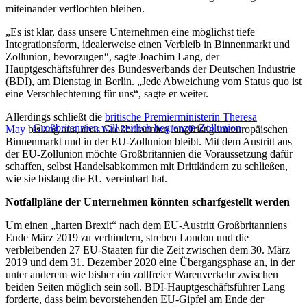
miteinander verflochten bleiben.
„Es ist klar, dass unsere Unternehmen eine möglichst tiefe
Integrationsform, idealerweise einen Verbleib in Binnenmarkt und
Zollunion, bevorzugen“, sagte Joachim Lang, der
Hauptgeschäftsführer des Bundesverbands der Deutschen Industrie
(BDI), am Dienstag in Berlin. „Jede Abweichung vom Status quo ist
eine Verschlechterung für uns“, sagte er weiter.
Allerdings schließt die
britische Premierministerin Theresa
Großbritannien will zeitlich begrenzte Zollunion
May
bislang aus, dass Großbritannien langfristig im europäischen
Binnenmarkt und in der EU-Zollunion bleibt. Mit dem Austritt aus
der EU-Zollunion möchte Großbritannien die Voraussetzung dafür
schaffen, selbst Handelsabkommen mit Drittländern zu schließen,
wie sie bislang die EU vereinbart hat.
Notfallpläne der Unternehmen könnten scharfgestellt werden
Um einen „harten Brexit“ nach dem EU-Austritt Großbritanniens
Ende März 2019 zu verhindern, streben London und die
verbleibenden 27 EU-Staaten für die Zeit zwischen dem 30. März
2019 und dem 31. Dezember 2020 eine Übergangsphase an, in der
unter anderem wie bisher ein zollfreier Warenverkehr zwischen
beiden Seiten möglich sein soll. BDI-Hauptgeschäftsführer Lang
forderte, dass beim bevorstehenden EU-Gipfel am Ende der