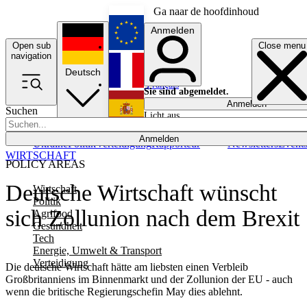
Ga naar de hoofdinhoud
Anmelden
Open sub
Close menu
English
navigation
Deutsch
Français
Sie sind abgemeldet.
Anmelden
Suchen
Licht aus
Español
Anmelden
Ukraine
Politik
Verteidigung
Rapporteur
Newsletters
Event
WIRTSCHAFT
POLICY AREAS
Deutsche Wirtschaft wünscht
Wirtschaft
Politik
sich Zollunion nach dem Brexit
Agrifood
Gesundheit
Tech
Energie, Umwelt & Transport
Verteidigung
Die deutsche Wirtschaft hätte am liebsten einen Verbleib
Großbritanniens im Binnenmarkt und der Zollunion der EU - auch
wenn die britische Regierungschefin May dies ablehnt.