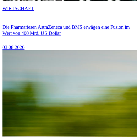
WIRTSCHAFT
Die Pharmariesen AstraZeneca und BMS erwägen eine Fusion im
Wert von 400 Mrd. US-Dollar
03.08.2026