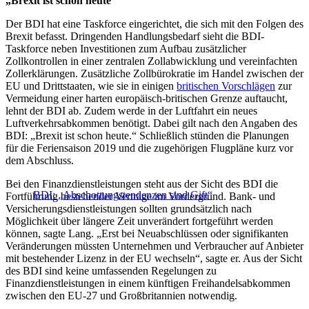
„Brexit ist schon heute“
Der BDI hat eine Taskforce eingerichtet, die sich mit den Folgen des
Brexit befasst. Dringenden Handlungsbedarf sieht die BDI-
Taskforce neben Investitionen zum Aufbau zusätzlicher
Zollkontrollen in einer zentralen Zollabwicklung und vereinfachten
Zollerklärungen. Zusätzliche Zollbürokratie im Handel zwischen der
EU und Drittstaaten, wie sie in einigen
britischen Vorschlägen
zur
Vermeidung einer harten europäisch-britischen Grenze auftaucht,
lehnt der BDI ab. Zudem werde in der Luftfahrt ein neues
Luftverkehrsabkommen benötigt. Dabei gilt nach den Angaben des
BDI: „Brexit ist schon heute.“ Schließlich stünden die Planungen
für die Feriensaison 2019 und die zugehörigen Flugpläne kurz vor
dem Abschluss.
Bei den Finanzdienstleistungen steht aus der Sicht des BDI die
BDI: „Abschottungstendenzen sind Gift“
Fortführung bestehender Verträge im Vordergrund. Bank- und
Versicherungsdienstleistungen sollten grundsätzlich nach
Möglichkeit über längere Zeit unverändert fortgeführt werden
können, sagte Lang. „Erst bei Neuabschlüssen oder signifikanten
Veränderungen müssten Unternehmen und Verbraucher auf Anbieter
mit bestehender Lizenz in der EU wechseln“, sagte er. Aus der Sicht
des BDI sind keine umfassenden Regelungen zu
Finanzdienstleistungen in einem künftigen Freihandelsabkommen
zwischen den EU-27 und Großbritannien notwendig.