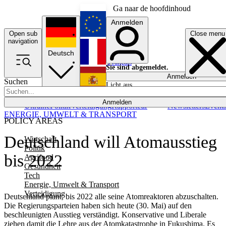
Ga naar de hoofdinhoud
Anmelden
Open sub
Close menu
English
navigation
Deutsch
Français
Sie sind abgemeldet.
Anmelden
Suchen
Licht aus
Español
Anmelden
Ukraine
Politik
Verteidigung
Rapporteur
Newsletters
Event
ENERGIE, UMWELT & TRANSPORT
POLICY AREAS
Deutschland will Atomausstieg
Wirtschaft
Politik
bis 2022
Agrifood
Gesundheit
Tech
Energie, Umwelt & Transport
Verteidigung
Deutschland plant, bis 2022 alle seine Atomreaktoren abzuschalten.
Die Regierungsparteien haben sich heute (30. Mai) auf den
beschleunigten Ausstieg verständigt. Konservative und Liberale
ziehen damit die Lehre aus der Atomkatastrophe in Fukushima. Es