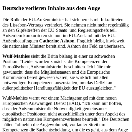
Deutsche verlieren Inhalte aus dem Auge
Die Rolle der EU-Außenminister hat sich bereits mit Inkrafttreten
des Lissabon-Vertrags verändert. Sie nehmen nicht mehr regelmäßig
an den Gipfeltreffen der EU-Staats- und Regierungschefs teil.
Außerdem konkurrieren sie nun im EU-Ausland mit der EU-
Außenbeauftragten
Catherine Ashton
. Fraglich bleibt, inwieweit
die nationalen Minister bereit sind, Ashton das Feld zu überlassen.
Wulf-Mathies
sieht die Britin bislang in einer zu schwachen
Position. "Leider wurden zunächst die Kompetenzen der
Europäischen ‚Außenministerin‘ beschnitten. Ich hätte mir
gewünscht, dass die Mitgliedsstaaten und die Europäische
Kommission bereit gewesen wären, sie wirklich mit allen
notwendigen Kompetenzen auszustatten, um das Defizit an
außenpolitischer Handlungsfähigkeit der EU auszugleichen."
Wulf-Mathies warnt vor einem Machtgerangel mit dem neuen
Europäischen Auswärtigen Dienst (EAD). "Ich kann nur hoffen,
dass der Außenminister die Notwendigkeit gemeinsamer
europäischer Positionen nicht ausschließlich unter dem Aspekt des
möglichen nationalen Kompetenzverlustes beurteilt." Die Deutschen
hätten "ohnehin die Angewohnheit, vor lauter Streit um
Kompetenzen die Sachentscheidung, um die es geht, aus dem Auge