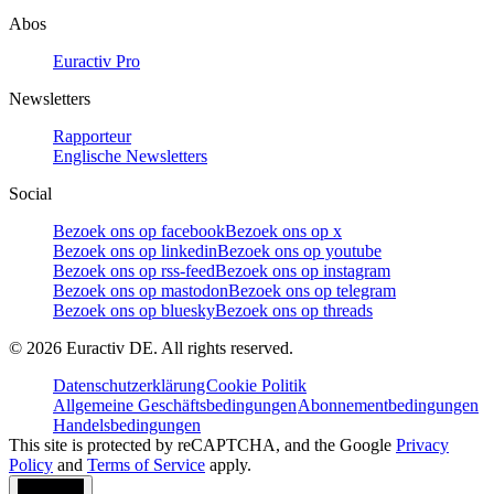
Abos
Euractiv Pro
Newsletters
Rapporteur
Englische Newsletters
Social
Bezoek ons op facebook
Bezoek ons op x
Bezoek ons op linkedin
Bezoek ons op youtube
Bezoek ons op rss-feed
Bezoek ons op instagram
Bezoek ons op mastodon
Bezoek ons op telegram
Bezoek ons op bluesky
Bezoek ons op threads
©
2026
Euractiv DE. All rights reserved.
Datenschutzerklärung
Cookie Politik
Allgemeine Geschäftsbedingungen
Abonnementbedingungen
Handelsbedingungen
This site is protected by reCAPTCHA, and the Google
Privacy
Policy
and
Terms of Service
apply.