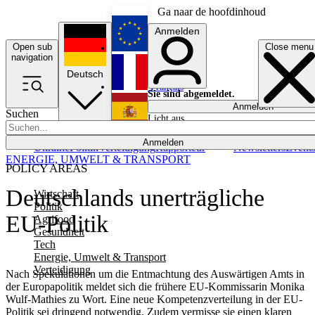
Ga naar de hoofdinhoud
Anmelden
Open sub
Close menu
English
navigation
Deutsch
Français
Sie sind abgemeldet.
Anmelden
Suchen
Licht aus
Español
Anmelden
Ukraine
Politik
Verteidigung
Rapporteur
Newsletters
Event
ENERGIE, UMWELT & TRANSPORT
POLICY AREAS
Deutschlands unerträgliche
Wirtschaft
Politik
EU-Politik
Agrifood
Gesundheit
Tech
Energie, Umwelt & Transport
Verteidigung
Nach Spekulationen um die Entmachtung des Auswärtigen Amts in
der Europapolitik meldet sich die frühere EU-Kommissarin Monika
Wulf-Mathies zu Wort. Eine neue Kompetenzverteilung in der EU-
Politik sei dringend notwendig. Zudem vermisse sie einen klaren