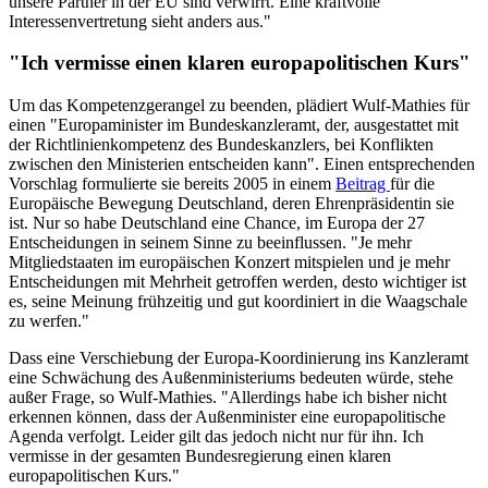
unsere Partner in der EU sind verwirrt. Eine kraftvolle
Interessenvertretung sieht anders aus."
"Ich vermisse einen klaren europapolitischen Kurs"
Um das Kompetenzgerangel zu beenden, plädiert Wulf-Mathies für
einen "Europaminister im Bundeskanzleramt, der, ausgestattet mit
der Richtlinienkompetenz des Bundeskanzlers, bei Konflikten
zwischen den Ministerien entscheiden kann". Einen entsprechenden
Vorschlag formulierte sie bereits 2005 in einem
Beitrag
für die
Europäische Bewegung Deutschland, deren Ehrenpräsidentin sie
ist. Nur so habe Deutschland eine Chance, im Europa der 27
Entscheidungen in seinem Sinne zu beeinflussen. "Je mehr
Mitgliedstaaten im europäischen Konzert mitspielen und je mehr
Entscheidungen mit Mehrheit getroffen werden, desto wichtiger ist
es, seine Meinung frühzeitig und gut koordiniert in die Waagschale
zu werfen."
Dass eine Verschiebung der Europa-Koordinierung ins Kanzleramt
eine Schwächung des Außenministeriums bedeuten würde, stehe
außer Frage, so Wulf-Mathies. "Allerdings habe ich bisher nicht
erkennen können, dass der Außenminister eine europapolitische
Agenda verfolgt. Leider gilt das jedoch nicht nur für ihn. Ich
vermisse in der gesamten Bundesregierung einen klaren
europapolitischen Kurs."