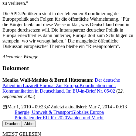
zu verlieren."
Die SPD-Politikerin sieht in der fehlenden Koordinierung der
Europapolitik auch Folgen für die öffentliche Wahrnehmung. "Für
die Bürger bleibt auf diese Weise unklar, was Deutschland denn in
Europa durchsetzen will. Die Intransparenz deutscher Politik in
Europa erleichtert es dann hinterher, Europa dort zum Schuldigen zu
stempeln, wo wir versagt haben." Die mangelnde öffentliche
Diskusson europäischer Themen bleibe ein "Riesenproblem".
Alexander Wragge
Dokument
Monika Wulf-Mathies & Bernd Hüttemann:
Der deutsche
Patient im Lazarett Europa. Zur Europa-Koordination und -
Kommunikation in Deutschland. In: EU-in-Brief Nr. 05/02
(
22.
September 2005
)
Mar 1, 2010 - 09:23
Zuletzt aktualisiert: Mar 7, 2014 - 00:13
Energie, Umwelt & Transport
Globales Europa
Prioritäten der EU für 2020
Wahlen und Macht
Drucken
Aktie
MEIST GELESEN