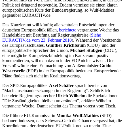
Politik sei dringend notwendig. Zudem vermisse sie einen klaren
europapolitischen Kurs der Bundesregierung, so Wulf-Mathies
gegenüber EURACTIV.de.
Das Kanzleramt will künftig alle zentralen Entscheidungen der
deutschen Europapolitik fällen,
berichtete
vergangene Woche das
Handelsblatt mit Berufung auf Regierungskreise (
Siehe
EURACTIV.de vom 23. Februar 2010
). Während der Vorsitzende
des Europaausschusses,
Gunther Krichbaum
(CDU), und der
europapolitische Sprecher der Union,
Michael Stübgen
(CDU),
eine mögliche Kompetenzbündelung im Kanzleramt positiv
kommentierten, will man davon in der FDP nichts wissen. Der
Vorstoß würde eine Entmachtung von Außenminister
Guido
Westerwelle
(FDP) in der Europapolitik bedeuten. Entsprechende
Pläne finden sich nicht im Koalitionsvertrag.
Der SPD-Europapolitiker
Axel Schäfer
sprach bereits von
"Machtauseinandersetzungen in der Regierung". Schließlich
beendete Regierungssprecher
Ulrich Wilhelm
die Spekulationen.
"Die Zuständigkeiten bleiben unverändert", erklärte Wilhelm
verganene Woche. Damit scheint das Thema vorerst vom Tisch.
Die frühere EU-Kommissarin
Monika Wulf-Mathies
(SPD)
bedauert indessen, dass Schwarz-Gelb die Chance verpasst hat, die
Koordinierung der deutschen EU-Politik neu zu regeln. Eine