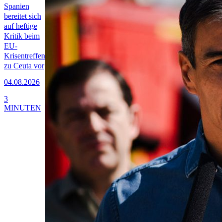
Spanien
bereitet sich
auf heftige
Kritik beim
EU-
Krisentreffen
zu Ceuta vor
04.08.2026
3
MINUTEN