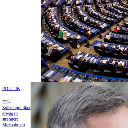
POLITIK
EU-
Spitzenpolitiker
erwägen
strengere
Maßnahmen