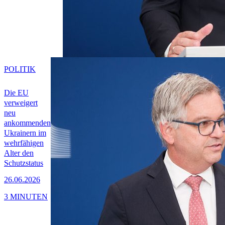
POLITIK
Die EU
verweigert
neu
ankommenden
Ukrainern im
wehrfähigen
Alter den
Schutzstatus
26.06.2026
3 MINUTEN