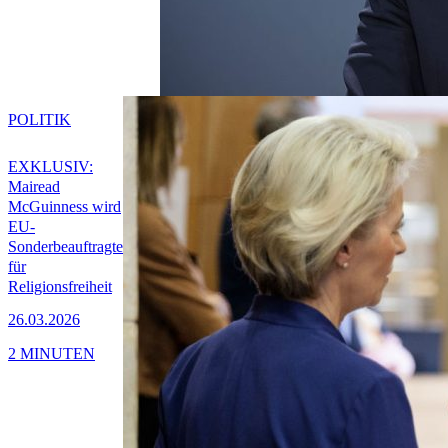
POLITIK
EXKLUSIV:
Mairead
McGuinness wird
EU-
Sonderbeauftragte
für
Religionsfreiheit
26.03.2026
2 MINUTEN