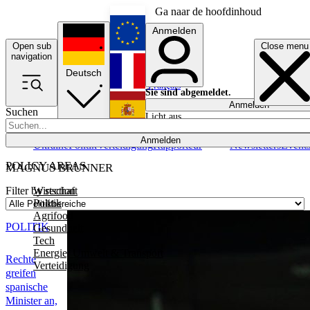
Ga naar de hoofdinhoud
Anmelden
Open sub
Close menu
English
navigation
Deutsch
Français
Sie sind abgemeldet.
Anmelden
Suchen
Licht aus
Español
Anmelden
Ukraine
Politik
Verteidigung
Rapporteur
Newsletters
Event
POLICY AREAS
MAGNUS BRUNNER
Wirtschaft
Filter by section
Politik
Agrifood
POLITIK
Gesundheit
Tech
Energie, Umwelt & Transport
Rechte
Verteidigung
greifen
spanische
Minister an,