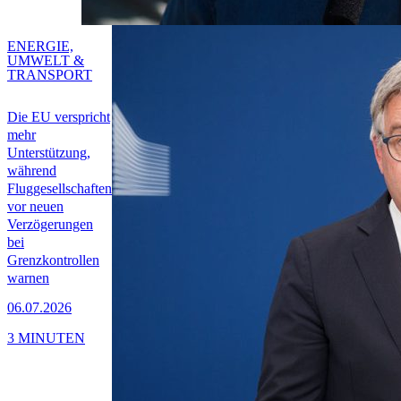
ENERGIE,
UMWELT &
TRANSPORT
Die EU verspricht
mehr
Unterstützung,
während
Fluggesellschaften
vor neuen
Verzögerungen
bei
Grenzkontrollen
warnen
06.07.2026
3 MINUTEN