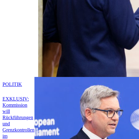
POLITIK
EXKLUSIV:
Kommission
will
Rückführungen
und
Grenzkontrollen
im