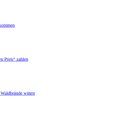
ankommen
n Preis“ zahlen
n Waldbrände wüten