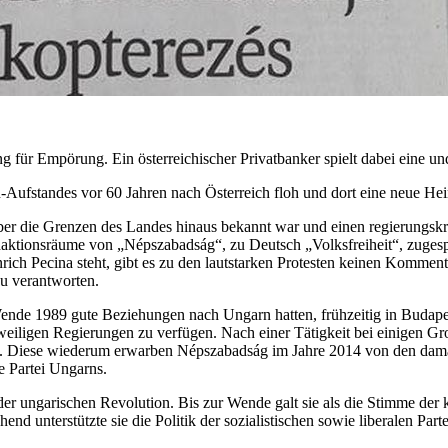
ng für Empörung. Ein österreichischer Privatbanker spielt dabei eine un
ufstandes vor 60 Jahren nach Österreich floh und dort eine neue Heima
er die Grenzen des Landes hinaus bekannt war und einen regierungskrit
aktionsräume von „Népszabadság“, zu Deutsch „Volksfreiheit“, zugesper
ch Pecina steht, gibt es zu den lautstarken Protesten keinen Kommenta
u verantworten.
Wende 1989 gute Beziehungen nach Ungarn hatten, frühzeitig in Budapes
weiligen Regierungen zu verfügen. Nach einer Tätigkeit bei einigen Gro
s“. Diese wiederum erwarben Népszabadság im Jahre 2014 von den dama
e Partei Ungarns.
er ungarischen Revolution. Bis zur Wende galt sie als die Stimme der
chend unterstützte sie die Politik der sozialistischen sowie liberalen Pa