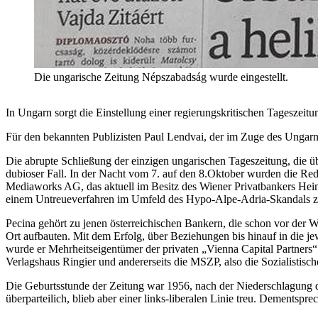
Die ungarische Zeitung Népszabadság wurde eingestellt.
In Ungarn sorgt die Einstellung einer regierungskritischen Tageszeitu
Für den bekannten Publizisten Paul Lendvai, der im Zuge des Ungarn-A
Die abrupte Schließung der einzigen ungarischen Tageszeitung, die üb
dubioser Fall. In der Nacht vom 7. auf den 8.Oktober wurden die Red
Mediaworks AG, das aktuell im Besitz des Wiener Privatbankers Heinri
einem Untreueverfahren im Umfeld des Hypo-Alpe-Adria-Skandals z
Pecina gehört zu jenen österreichischen Bankern, die schon vor der 
Ort aufbauten. Mit dem Erfolg, über Beziehungen bis hinauf in die je
wurde er Mehrheitseigentümer der privaten „Vienna Capital Partner
Verlagshaus Ringier und andererseits die MSZP, also die Sozialistisch
Die Geburtsstunde der Zeitung war 1956, nach der Niederschlagung d
überparteilich, blieb aber einer links-liberalen Linie treu. Dementspre