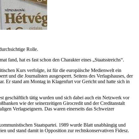
durchsichtige Rolle.
t fand, hat es fast schon den Charakter eines „Staatsstreichs“.
ischen Kurs verfolgte, ist für die europäische Medienwelt ein
rt und die Journalisten ausgesperrt. Seitens des Verlagshauses, der
r. Er stand am Montag in Klagenfurt vor Gericht und hatte sich in
t geschäftlich tätig wurden und sich dabei auch ein Netzwerk vor
ßbanken wie der seinerzeitigen Girocredit und der Creditanstalt
ligen Verlagseignern. Das waren einerseits das Schweizer
 kommunistischen Staatspartei. 1989 wurde Blatt unabhängig und
rteien und stand damit in Opposition zur rechtskonservativen Fidesz.