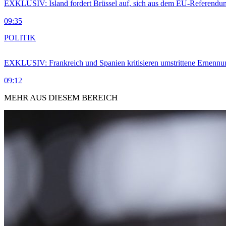
EXKLUSIV: Island fordert Brüssel auf, sich aus dem EU-Referendu
09:35
POLITIK
EXKLUSIV: Frankreich und Spanien kritisieren umstrittene Ernennu
09:12
MEHR AUS DIESEM BEREICH