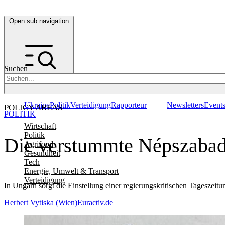
Open sub navigation
Suchen
Ukraine
Politik
Verteidigung
Rapporteur
Newsletters
Event
POLICY AREAS
POLITIK
Wirtschaft
Politik
Die verstummte Népszabads
Agrifood
Gesundheit
Tech
Energie, Umwelt & Transport
Verteidigung
In Ungarn sorgt die Einstellung einer regierungskritischen Tageszeitu
Herbert Vytiska (Wien)
Euractiv.de