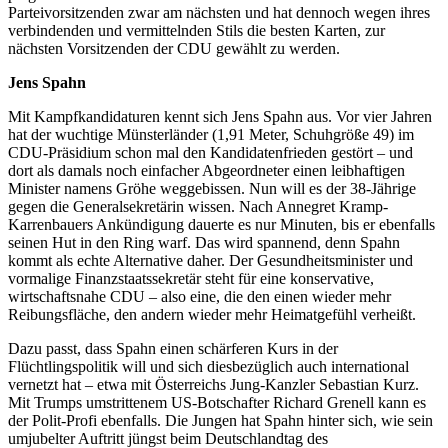
Parteivorsitzenden zwar am nächsten und hat dennoch wegen ihres
verbindenden und vermittelnden Stils die besten Karten, zur
nächsten Vorsitzenden der CDU gewählt zu werden.
Jens Spahn
Mit Kampfkandidaturen kennt sich Jens Spahn aus. Vor vier Jahren
hat der wuchtige Münsterländer (1,91 Meter, Schuhgröße 49) im
CDU-Präsidium schon mal den Kandidatenfrieden gestört – und
dort als damals noch einfacher Abgeordneter einen leibhaftigen
Minister namens Gröhe weggebissen. Nun will es der 38-Jährige
gegen die Generalsekretärin wissen. Nach Annegret Kramp-
Karrenbauers Ankündigung dauerte es nur Minuten, bis er ebenfalls
seinen Hut in den Ring warf. Das wird spannend, denn Spahn
kommt als echte Alternative daher. Der Gesundheitsminister und
vormalige Finanzstaatssekretär steht für eine konservative,
wirtschaftsnahe CDU – also eine, die den einen wieder mehr
Reibungsfläche, den andern wieder mehr Heimatgefühl verheißt.
Dazu passt, dass Spahn einen schärferen Kurs in der
Flüchtlingspolitik will und sich diesbezüglich auch international
vernetzt hat – etwa mit Österreichs Jung-Kanzler Sebastian Kurz.
Mit Trumps umstrittenem US-Botschafter Richard Grenell kann es
der Polit-Profi ebenfalls. Die Jungen hat Spahn hinter sich, wie sein
umjubelter Auftritt jüngst beim Deutschlandtag des