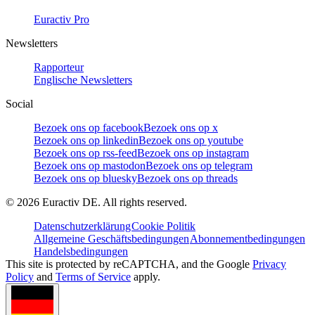
Euractiv Pro
Newsletters
Rapporteur
Englische Newsletters
Social
Bezoek ons op facebook
Bezoek ons op x
Bezoek ons op linkedin
Bezoek ons op youtube
Bezoek ons op rss-feed
Bezoek ons op instagram
Bezoek ons op mastodon
Bezoek ons op telegram
Bezoek ons op bluesky
Bezoek ons op threads
©
2026
Euractiv DE. All rights reserved.
Datenschutzerklärung
Cookie Politik
Allgemeine Geschäftsbedingungen
Abonnementbedingungen
Handelsbedingungen
This site is protected by reCAPTCHA, and the Google
Privacy
Policy
and
Terms of Service
apply.