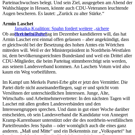
Parteinachwuchses belegt. Und sein Ziel, ausgegeben am Abend der
Wahlschlappe in Hessen, könnte auch CDU-Veteranen leuchtende
Augen bescheren. Es lautet: „Zurück zu alter Stärke.“
Armin Laschet
Jamaika-Koalition: Spahn fordert weitere „sichere
Ob auch er beim Parteitag im Dezember kandidieren will, das hat
Herkunftsländer“
Armin Laschet erst einmal offen gelassen – aber angekündigt, dass
er gleichwohl bei der Besetzung des hohen Amtes ein Wörtchen
mitreden will. Weil er der Ministerpräsident in Nordrhein-Westfalen
ist, dem bevölkerungsreichsten Bundesland und weil ein Drittel aller
CDU-Mitglieder, die beim Parteitag stimmberechtigt sein werden,
aus seinem Landesverband kommen. An Laschets Votum wird also
kaum ein Weg vorbeiführen.
Im Kampf um Merkels Partei-Erbe gibt er jetzt den Vermittler. Die
Partei dürfe nicht auseinanderfliegen, sagt er und spricht vom
Versöhnen der unterschiedlichen Interessen. Junge, Alte,
Wirtschafts- und Arbeitnehmervertreter: In den nächsten Tagen will
Laschet mit allen großen Landesverbänden und den
Interessengruppen sprechen. Und dann in gut einer Woche darüber
entscheiden, ob sein Landesverband die Kandidatur von Annegret
Kramp-Karrenbauer unterstützt oder die des nordrhein-westfälischen
Parteifreundes Jens Spahn – oder womöglich auch die eines ganz
anderen. „Maß und Mitte“ und ein Bekenntnis zur „Volkspartei“ hat