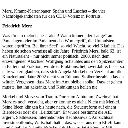
Merz, Kramp-Karrenbauer, Spahn und Laschet – die vier
Nachfolgekandidaten für den CDU-Vorsitz in Portraits.
Friedrich Merz
Was für ein rhetorisches Talent! Wann immer „der Lange“ auf
Parteitagen oder im Parlament das Wort ergriff, die Unionisten
waren ergriffen. Bei ihrer Seel’, so viel Wucht, so viel Klarheit. Das
haben sie schon vermisst all die Jahre. Friedrich Merz, bald 63, ist
ein Naturtalent – nur nicht immer politisch. 2000, nach dem
erzwungenen Abschied Wolfgang Schäubles aus den Spitzenämtern
in Partei und Fraktion, wurde er Fraktionschef, zwei Jahre, bis er so
naiv war zu glauben, dass sich Angela Merkel den Verzicht auf die
Kanzlerkandidatur 2002 nicht von Edmund Stoiber bezahlen lassen
würde. Vergessen, dass Merz im Amt bleiben sollte. Dass er gehen
musste, hat ihn gekränkt, und Kränkungen heilen nie.
Merkel und Merz: vom Traum-Duo zum Albtraum. Zweimal hat
Merz es noch versucht, aber er konnte es nicht. Nicht mit Merkel.
Seine Ideen klingen bis heute nach, die Steuerreform auf einem
Bierdeckel oder die „Leitkultur“. Er würde bestimmt die AfD
ärgern. Stattdessen: Internationaler Rechtsanwalt, Aufsichtsrat,
Investmentfonds, Wirtschaft halt – das, was er aus dem Effeff kann.
Und Chef der Atlantik-Brücke. Ob Merz es jetzt könnte? Mit