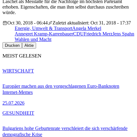
Laschet als Messlatte für die Nachfolge im höchsten Parteiamt
erhoben. Eigenschaften, die man ihm selbst durchaus zuschreiben
würde.
Oct 30, 2018 - 06:44
Zuletzt aktualisiert: Oct 31, 2018 - 17:37
Energie, Umwelt & Transport
Angela Merkel
Annegret Kramp-Karrenbauer
CDU
Friedrich Merz
Jens Spahn
Wahlen und Macht
Drucken
Aktie
MEIST GELESEN
WIRTSCHAFT
Europäer machen aus den vorgeschlagenen Euro-Banknoten
Internet-Memes
25.07.2026
GESUNDHEIT
Bulgariens hohe Geburtenrate verschleiert die sich verschärfende
demografische Krise