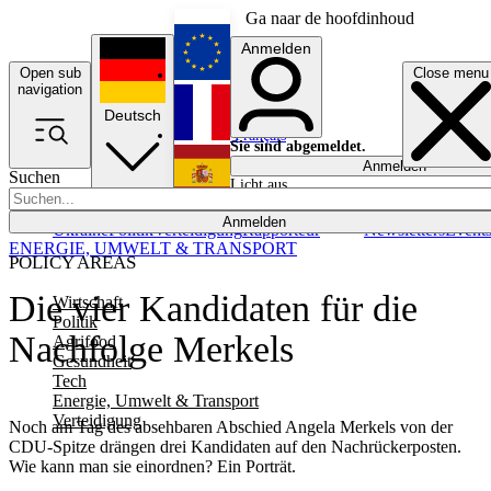
Ga naar de hoofdinhoud
Anmelden
Open sub
Close menu
English
navigation
Deutsch
Français
Sie sind abgemeldet.
Anmelden
Suchen
Licht aus
Español
Anmelden
Ukraine
Politik
Verteidigung
Rapporteur
Newsletters
Event
ENERGIE, UMWELT & TRANSPORT
POLICY AREAS
Die vier Kandidaten für die
Wirtschaft
Politik
Nachfolge Merkels
Agrifood
Gesundheit
Tech
Energie, Umwelt & Transport
Verteidigung
Noch am Tag des absehbaren Abschied Angela Merkels von der
CDU-Spitze drängen drei Kandidaten auf den Nachrückerposten.
Wie kann man sie einordnen? Ein Porträt.