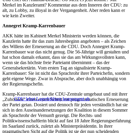
Merkel im Kanzleramt? Kommentar aus dem Inneren der CDU: zu
alt, zu Lobby, zu illoyal in der Vergangenheit. Aber reden kann er
wie kein Zweiter.
Annegret Kramp-Karrenbauer
AKK hätte im Kabinett Merkel Ministerin werden können, die
Kanzlerin hatte ihr das zum Jahresbeginn angeboten – als Zeichen
des Willens der Erneuerung an die CDU. Doch Annegret Kramp-
Karrenbauer war das nicht genug. Die 56-Jährige will gestalten und
hat schon damals erkannt, dass sie das am Wirkungsvollsten kann,
wenn sie das höchste freie Parteiamt übernimmt – das der
Generalsekretärin. Vom ersten Tag an signalisierte Kramp-
Karrenbauer: Sie ist nicht das Sprachrohr ihrer Parteichefin, sondern
geht eigene Wege. Zwar in Absprache, aber doch unabhängig von
der Regierungschefin.
Kramp-Karrenbauer hat die CDU-Zentrale umgebaut und mit ihrer
CDU lehnt Lagerbildung konsequent ab
„Zuhörtour“ einen ersten Schritt zur programmatischen Erneuerung
der Partei getan. Dosiert und dennoch für jeden verständlich hat sie
sich in den Auseinandersetzungen der Koalition in diesem Sommer
als Sprachrohr der Vernunft gezeigt. Die Rechts- und
Politikwissenschaftlerin blickt auf fast 18 Jahre Regierungserfahrung
im Saarland zurück, zuletzt als Ministerpräsidentin. In ihrer
pragmatischen Sicht auf die Politik ist sie der nun scheidenden