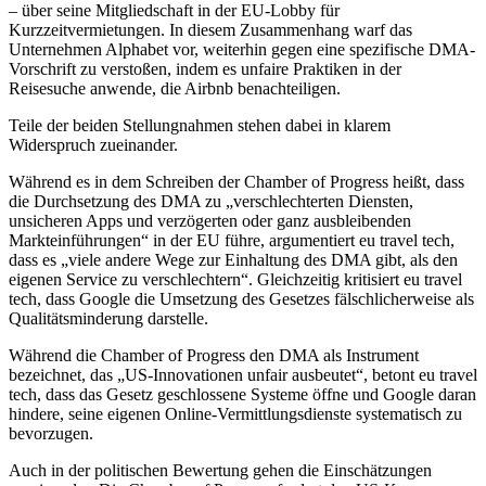
– über seine Mitgliedschaft in der EU-Lobby für
Kurzzeitvermietungen. In diesem Zusammenhang warf das
Unternehmen Alphabet vor, weiterhin gegen eine spezifische DMA-
Vorschrift zu verstoßen, indem es unfaire Praktiken in der
Reisesuche anwende, die Airbnb benachteiligen.
Teile der beiden Stellungnahmen stehen dabei in klarem
Widerspruch zueinander.
Während es in dem Schreiben der Chamber of Progress heißt, dass
die Durchsetzung des DMA zu „verschlechterten Diensten,
unsicheren Apps und verzögerten oder ganz ausbleibenden
Markteinführungen“ in der EU führe, argumentiert eu travel tech,
dass es „viele andere Wege zur Einhaltung des DMA gibt, als den
eigenen Service zu verschlechtern“. Gleichzeitig kritisiert eu travel
tech, dass Google die Umsetzung des Gesetzes fälschlicherweise als
Qualitätsminderung darstelle.
Während die Chamber of Progress den DMA als Instrument
bezeichnet, das „US-Innovationen unfair ausbeutet“, betont eu travel
tech, dass das Gesetz geschlossene Systeme öffne und Google daran
hindere, seine eigenen Online-Vermittlungsdienste systematisch zu
bevorzugen.
Auch in der politischen Bewertung gehen die Einschätzungen