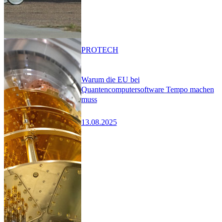
PRO
TECH
Warum die EU bei
Quantencomputersoftware Tempo machen
muss
13.08.2025