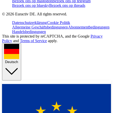
Bezoek ons op mastodon
Bezoek ons op telegram
Bezoek ons op bluesky
Bezoek ons op threads
©
2026
Euractiv DE. All rights reserved.
Datenschutzerklärung
Cookie Politik
Allgemeine Geschäftsbedingungen
Abonnementbedingungen
Handelsbedingungen
This site is protected by reCAPTCHA, and the Google
Privacy
Policy
and
Terms of Service
apply.
Deutsch