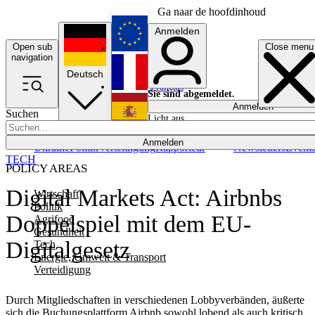
Ga naar de hoofdinhoud
Anmelden
Open sub
Close menu
English
navigation
Deutsch
Français
Sie sind abgemeldet.
Anmelden
Suchen
Licht aus
Español
Anmelden
Ukraine
Politik
Verteidigung
Rapporteur
Newsletters
Event
TECH
POLICY AREAS
Digital Markets Act: Airbnbs
Wirtschaft
Politik
Doppelspiel mit dem EU-
Agrifood
Gesundheit
Digitalgesetz
Tech
Energie, Umwelt & Transport
Verteidigung
Durch Mitgliedschaften in verschiedenen Lobbyverbänden, äußerte
sich die Buchungsplattform Airbnb sowohl lobend als auch kritisch