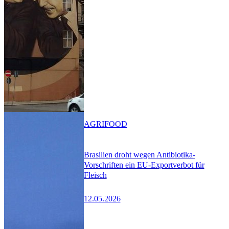
AGRIFOOD
Brasilien droht wegen Antibiotika-
Vorschriften ein EU-Exportverbot für
Fleisch
12.05.2026