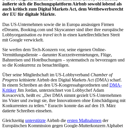
äußerte sich die Buchungsplattform Airbnb sowohl lobend als
auch kritisch zum Digital Markets Act, dem Wettbewerbsrecht
der EU für digitale Märkte.
Das US-Unternehmen sowie die in Europa ansässigen Firmen
eDreams, Booking.com und Skyscanner sind über ihre europäische
Lobbyorganisation
eu travel tech
in einen kartellrechtlichen Streit
mit Google verwickelt.
Sie werfen dem Tech-Konzern vor, seine eigenen Online-
Vermittlungsdienste – darunter Kurzzeitvermietungen, Flüge,
Bahnreisen und Hotelbuchungen – systematisch zu bevorzugen und
so die Konkurrenz zu benachteiligen.
Über seine Mitgliedschaft im US-Lobbyverband
Chamber of
Progress
kritisierte Airbnb den Digital Markets Act (DMA) scharf.
In einem Schreiben an den US-Kongressabgeordneten und
DMA-
Kritiker
Jim Jordan, unterzeichnet von Lobbychef Adam
Kovacevich, heißt es: „Der DMA nimmt gezielt US-Unternehmen
ins Visier und zwingt sie, ihre Innovationen ohne Entschädigung mit
Konkurrenten zu teilen.“ Euractiv konnte das auf den 19. März
datierte Schreiben einsehen.
Gleichzeitig
unterstützte
Airbnb die
ersten Maßnahmen
der
Europäischen Kommission gegen Google-Mutterkonzern Alphabet