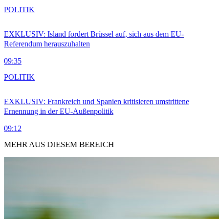
POLITIK
EXKLUSIV: Island fordert Brüssel auf, sich aus dem EU-
Referendum herauszuhalten
09:35
POLITIK
EXKLUSIV: Frankreich und Spanien kritisieren umstrittene
Ernennung in der EU-Außenpolitik
09:12
MEHR AUS DIESEM BEREICH