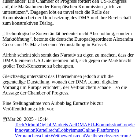
auseinander: Die Chamber of Progress fordert den US-Kongress
auf, die Maßnahmen der Europäischen Kommission „nicht zu
unterstützen“. Dagegen lobt eu travel tech die Rolle der
Kommission bei der Durchsetzung des DMA und ihre Bereitschaft
zum konstruktiven Dialog.
„Technologische Souveränität bedeutet nicht Abschottung, sondern
Marktöffnung“, betonte die deutsche Europaabgeordnete Alexandra
Geese am 19. März bei einer Veranstaltung in Brüssel.
Airbnb scheint sich somit das Narrativ zu eigen zu machen, dass der
DMA kleineren US-Unternehmen hilft, sich gegen die Marktmacht
großer Tech-Konzerne zu behaupten.
Gleichzeitig unterstützt das Unternehmen jedoch auch die
gegenteilige Darstellung, wonach der DMA „einen digitalen
Vorhang um Europa errichtet“, der Verbrauchern schade – so die
Aussage der Chamber of Progress.
Eine Stellungnahme von Airbnb lag Euractiv bis zur
Veröffentlichung nicht vor.
Mar 20, 2025 - 15:44
Tech
Airbnb
Digital Markets Act
DMA
EU-Kommission
Google
Innovation
Kartellrecht
Lobbyismus
Online-Plattformen
Verbraucherschutz
Wettbewerbsrecht
Wettbewerbsverzerrung