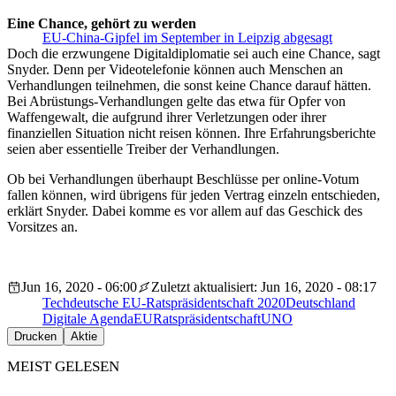
Eine Chance, gehört zu werden
EU-China-Gipfel im September in Leipzig abgesagt
Doch die erzwungene Digitaldiplomatie sei auch eine Chance, sagt
Snyder. Denn per Videotelefonie können auch Menschen an
Verhandlungen teilnehmen, die sonst keine Chance darauf hätten.
Bei Abrüstungs-Verhandlungen gelte das etwa für Opfer von
Waffengewalt, die aufgrund ihrer Verletzungen oder ihrer
finanziellen Situation nicht reisen können. Ihre Erfahrungsberichte
seien aber essentielle Treiber der Verhandlungen.
Ob bei Verhandlungen überhaupt Beschlüsse per online-Votum
fallen können, wird übrigens für jeden Vertrag einzeln entschieden,
erklärt Snyder. Dabei komme es vor allem auf das Geschick des
Vorsitzes an.
Jun 16, 2020 - 06:00
Zuletzt aktualisiert: Jun 16, 2020 - 08:17
Tech
deutsche EU-Ratspräsidentschaft 2020
Deutschland
Digitale Agenda
EU
Ratspräsidentschaft
UNO
Drucken
Aktie
MEIST GELESEN