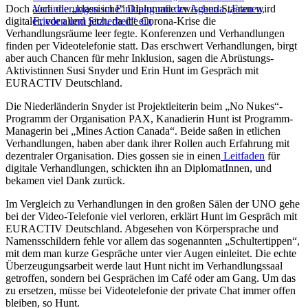
Doch auch die „klassische“ Diplomatie zwischen Staaten wird
Veränderungen im Einklang mit der Agenda „Frauen,
digitaler, vor allem jetzt, da die Corona-Krise die
Frieden und Sicherheit“ ein
Verhandlungsräume leer fegte. Konferenzen und Verhandlungen
finden per Videotelefonie statt. Das erschwert Verhandlungen, birgt
aber auch Chancen für mehr Inklusion, sagen die Abrüstungs-
Aktivistinnen Susi Snyder und Erin Hunt im Gespräch mit
EURACTIV Deutschland.
Die Niederländerin Snyder ist Projektleiterin beim „No Nukes“-
Programm der Organisation PAX, Kanadierin Hunt ist Programm-
Managerin bei „Mines Action Canada“. Beide saßen in etlichen
Verhandlungen, haben aber dank ihrer Rollen auch Erfahrung mit
dezentraler Organisation. Dies gossen sie in einen
Leitfaden
für
digitale Verhandlungen, schickten ihn an DiplomatInnen, und
bekamen viel Dank zurück.
Im Vergleich zu Verhandlungen in den großen Sälen der UNO gehe
bei der Video-Telefonie viel verloren, erklärt Hunt im Gespräch mit
EURACTIV Deutschland. Abgesehen von Körpersprache und
Namensschildern fehle vor allem das sogenannten „Schultertippen“,
mit dem man kurze Gespräche unter vier Augen einleitet. Die echte
Überzeugungsarbeit werde laut Hunt nicht im Verhandlungssaal
getroffen, sondern bei Gesprächen im Café oder am Gang. Um das
zu ersetzen, müsse bei Videotelefonie der private Chat immer offen
bleiben, so Hunt.