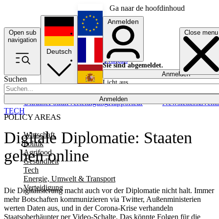
Ga naar de hoofdinhoud
Anmelden
Open sub
Close menu
English
navigation
Deutsch
Français
Sie sind abgemeldet.
Anmelden
Suchen
Licht aus
Español
Anmelden
Ukraine
Politik
Verteidigung
Rapporteur
Newsletters
Event
TECH
POLICY AREAS
Digitale Diplomatie: Staaten
Wirtschaft
Politik
gehen online
Agrifood
Gesundheit
Tech
Energie, Umwelt & Transport
Verteidigung
Die Digitalisierung macht auch vor der Diplomatie nicht halt. Immer
mehr Botschaften kommunizieren via Twitter, Außenministerien
werten Daten aus, und in der Corona-Krise verhandeln
Staatsoberhäupter per Video-Schalte. Das könnte Folgen für die