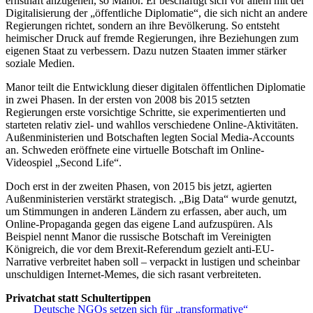
ernsthaft anzugehen, so Manor. Er beschäftigt sich vor allem mit der
Digitalisierung der „öffentliche Diplomatie“, die sich nicht an andere
Regierungen richtet, sondern an ihre Bevölkerung. So entsteht
heimischer Druck auf fremde Regierungen, ihre Beziehungen zum
eigenen Staat zu verbessern. Dazu nutzen Staaten immer stärker
soziale Medien.
Manor teilt die Entwicklung dieser digitalen öffentlichen Diplomatie
in zwei Phasen. In der ersten von 2008 bis 2015 setzten
Regierungen erste vorsichtige Schritte, sie experimentierten und
starteten relativ ziel- und wahllos verschiedene Online-Aktivitäten.
Außenministerien und Botschaften legten Social Media-Accounts
an. Schweden eröffnete eine virtuelle Botschaft im Online-
Videospiel „Second Life“.
Doch erst in der zweiten Phasen, von 2015 bis jetzt, agierten
Außenministerien verstärkt strategisch. „Big Data“ wurde genutzt,
um Stimmungen in anderen Ländern zu erfassen, aber auch, um
Online-Propaganda gegen das eigene Land aufzuspüren. Als
Beispiel nennt Manor die russische Botschaft im Vereinigten
Königreich, die vor dem Brexit-Referendum gezielt anti-EU-
Narrative verbreitet haben soll – verpackt in lustigen und scheinbar
unschuldigen Internet-Memes, die sich rasant verbreiteten.
Privatchat statt Schultertippen
Deutsche NGOs setzen sich für „transformative“