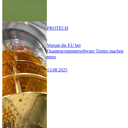
PRO
TECH
Warum die EU bei
Quantencomputersoftware Tempo machen
muss
13.08.2025