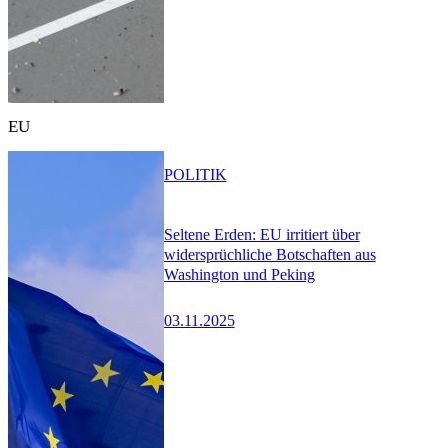
EU
POLITIK
Seltene Erden: EU irritiert über
widersprüchliche Botschaften aus
Washington und Peking
03.11.2025