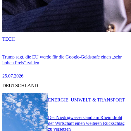
TECH
Trump sagt, die EU werde für die Google-Geldstrafe einen „sehr
hohen Preis“ zahlen
25.07.2026
DEUTSCHLAND
ENERGIE, UMWELT & TRANSPORT
Der Niedrigwasserstand am Rhein droht
der Wirtschaft einen weiteren Rückschlag
zu versetzen