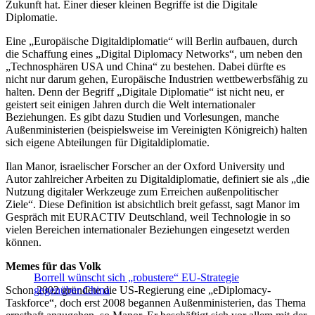
Zukunft hat. Einer dieser kleinen Begriffe ist die Digitale
Diplomatie.
Eine „Europäische Digitaldiplomatie“ will Berlin aufbauen, durch
die Schaffung eines „Digital Diplomacy Networks“, um neben den
„Technosphären USA und China“ zu bestehen. Dabei dürfte es
nicht nur darum gehen, Europäische Industrien wettbewerbsfähig zu
halten. Denn der Begriff „Digitale Diplomatie“ ist nicht neu, er
geistert seit einigen Jahren durch die Welt internationaler
Beziehungen. Es gibt dazu Studien und Vorlesungen, manche
Außenministerien (beispielsweise im Vereinigten Königreich) halten
sich eigene Abteilungen für Digitaldiplomatie.
Ilan Manor, israelischer Forscher an der Oxford University und
Autor zahlreicher Arbeiten zu Digitaldiplomatie, definiert sie als „die
Nutzung digitaler Werkzeuge zum Erreichen außenpolitischer
Ziele“. Diese Definition ist absichtlich breit gefasst, sagt Manor im
Gespräch mit EURACTIV Deutschland, weil Technologie in so
vielen Bereichen internationaler Beziehungen eingesetzt werden
können.
Memes für das Volk
Borrell wünscht sich „robustere“ EU-Strategie
Schon 2002 gründete die US-Regierung eine „eDiplomacy-
gegenüber China
Taskforce“, doch erst 2008 begannen Außenministerien, das Thema