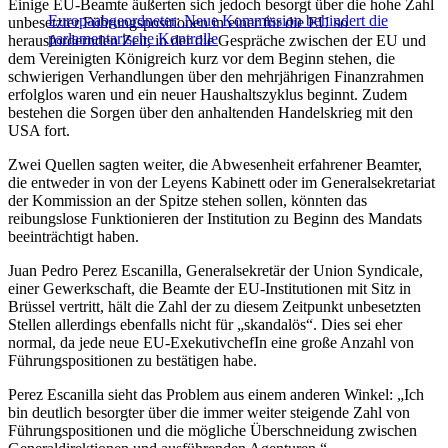
Einige EU-Beamte äußerten sich jedoch besorgt über die hohe Zahl
Europaabgeordneter: Neue Kommission behindert die
unbesetzter Führungspositionen in einer für die EU so
parlamentarische Kontrolle
herausfordernden Zeit, in der die Gespräche zwischen der EU und
dem Vereinigten Königreich kurz vor dem Beginn stehen, die
schwierigen Verhandlungen über den mehrjährigen Finanzrahmen
erfolglos waren und ein neuer Haushaltszyklus beginnt. Zudem
bestehen die Sorgen über den anhaltenden Handelskrieg mit den
USA fort.
Zwei Quellen sagten weiter, die Abwesenheit erfahrener Beamter,
die entweder in von der Leyens Kabinett oder im Generalsekretariat
der Kommission an der Spitze stehen sollen, könnten das
reibungslose Funktionieren der Institution zu Beginn des Mandats
beeinträchtigt haben.
Juan Pedro Perez Escanilla, Generalsekretär der Union Syndicale,
einer Gewerkschaft, die Beamte der EU-Institutionen mit Sitz in
Brüssel vertritt, hält die Zahl der zu diesem Zeitpunkt unbesetzten
Stellen allerdings ebenfalls nicht für „skandalös“. Dies sei eher
normal, da jede neue EU-ExekutivchefIn eine große Anzahl von
Führungspositionen zu bestätigen habe.
Perez Escanilla sieht das Problem aus einem anderen Winkel: „Ich
bin deutlich besorgter über die immer weiter steigende Zahl von
Führungspositionen und die mögliche Überschneidung zwischen