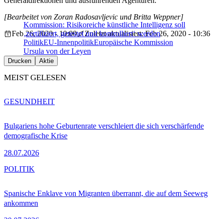
Generaldirektionen und ausführenden Agenturen.“
[Bearbeitet von Zoran Radosavljevic und Britta Weppner]
Kommission: Risikoreiche künstliche Intelligenz soll
Feb 26, 2020 - 10:00
‚zertifiziert, getestet und kontrolliert‘ werden
Zuletzt aktualisiert: Feb 26, 2020 - 10:36
Politik
EU-Innenpolitik
Europäische Kommission
Ursula von der Leyen
Drucken
Aktie
MEIST GELESEN
GESUNDHEIT
Bulgariens hohe Geburtenrate verschleiert die sich verschärfende
demografische Krise
28.07.2026
POLITIK
Spanische Enklave von Migranten überrannt, die auf dem Seeweg
ankommen