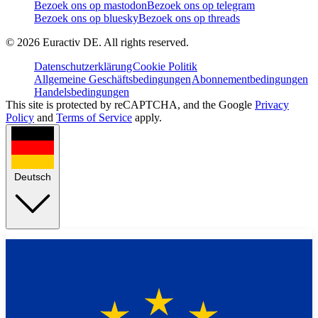
Bezoek ons op mastodon
Bezoek ons op telegram
Bezoek ons op bluesky
Bezoek ons op threads
©
2026
Euractiv DE. All rights reserved.
Datenschutzerklärung
Cookie Politik
Allgemeine Geschäftsbedingungen
Abonnementbedingungen
Handelsbedingungen
This site is protected by reCAPTCHA, and the Google
Privacy
Policy
and
Terms of Service
apply.
Deutsch