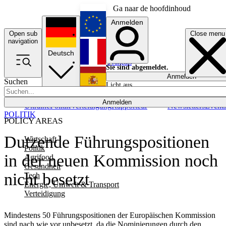
Ga naar de hoofdinhoud
Anmelden
Open sub
Close menu
English
navigation
Deutsch
Français
Sie sind abgemeldet.
Anmelden
Suchen
Licht aus
Español
Anmelden
Ukraine
Politik
Verteidigung
Rapporteur
Newsletters
Event
POLITIK
POLICY AREAS
Dutzende Führungspositionen
Wirtschaft
Politik
in der neuen Kommission noch
Agrifood
Gesundheit
nicht besetzt
Tech
Energie, Umwelt & Transport
Verteidigung
Mindestens 50 Führungspositionen der Europäischen Kommission
sind nach wie vor unbesetzt, da die Nominierungen durch den