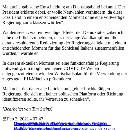
Mattarella gab seine Entscheidung am Dienstagabend bekannt. Der
Präsident erklärte dabei, er wolle Neuwahlen verhindern, da diese
„das Land in einem entscheidenden Moment ohne eine vollwertige
Regierung zurücklassen würden“.
Wahlen seien zwar ein wichtiger Pfeiler der Demokratie, „aber ich
habe die Pflicht zu betonen, dass der lange Wahlkampf und die
daraus resultierende Reduzierung der Regierungstätigkeit mit einem
entscheidenden Moment für das Schicksal Italiens zusammenfallen
würden,“ warnte er.
In diesem aktuellen Moment sei eine funktionsfähige Regierung
notwendig, um möglichen neuen COVID-19-Wellen
entgegenzutreten sowie den Wirtschaftsplan für die Verwendung der
zugesagten EU-Mittel zu präsentieren.
Mattarella rief daher alle Parteien auf, „einer hochkarätigen
Regierung, die sich mit keiner politischen Plattform oder Richtung
identifizieren sollte, ihr Vertrauen zu schenken“.
[Bearbeitet von Tim Steins]
Feb 3, 2021 - 07:47
Draghis Abschiedsrede: Viel Versöhnung, viel Lob –
Draghis “Whatever it takes” im italienischen Duden:
Wie weiter in Italien?
Energie, Umwelt & Transport
Italien
Mario Draghi
und der Eurozonen-Haushalt
Drei Wörter, die den Euro retteten
Regierungsbildung
Sergio Mattarella
Wahlen und Macht