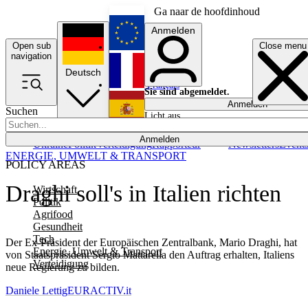
Ga naar de hoofdinhoud
Anmelden
Open sub
Close menu
English
navigation
Deutsch
Français
Sie sind abgemeldet.
Anmelden
Suchen
Licht aus
Español
Anmelden
Ukraine
Politik
Verteidigung
Rapporteur
Newsletters
Event
ENERGIE, UMWELT & TRANSPORT
POLICY AREAS
Draghi soll's in Italien richten
Wirtschaft
Politik
Agrifood
Gesundheit
Tech
Der Ex-Präsident der Europäischen Zentralbank, Mario Draghi, hat
Energie, Umwelt & Transport
von Staatspräsident Sergio Mattarella den Auftrag erhalten, Italiens
Verteidigung
neue Regierung zu bilden.
Daniele Lettig
EURACTIV.it