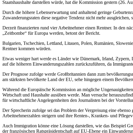
Staatshaushalte darstellen würde, hat die Kommission gestern (26. Au
Durch die höhere Lebenserwartung und anhaltend geringe Geburtenr
Zuwanderungsraten diese negative Tendenz nicht mehr ausgleichen, sa
Derzeit finanzierten rund vier Arbeitnehmer einen Rentner. In den nä
„Zeitbombe“ für Europa werden, betont der Bericht.
Bulgarien, Tschechien, Lettland, Litauen, Polen, Rumänien, Sloweni
Rentner kommen würden.
Etwas weniger hart werde es Länder wie Dänemark, Irland, Zypern, L
auf die höheren Einwanderungszahlen zurückzuführen, da Immigrante
Der Prognose zufolge werde Großbritannien dann zum bevölkerungsrei
am stärksten bevölkerte Land der EU, sehe hingegen einem Bevölker
Während die Europäische Kommission an mögliche Ungenauigkeiten bei
Wirtschaft und Haushalte ausüben werde. Man versuche herauszufinden
für wirtschaftliche Angelegenheiten den Journalisten bei der Vorstellu
Der Sprecherin zufolge sei das Problem der Vergreisung eine ebenso
Arbeitnehmerzahlen steigern und ihre Renten-, Kranken- und Pflegev
Auch Immigration könne eine Lösung darstellen, wie das Beispiel Gro
der französischen Ratspräsidentschaft auf EU-Ebene ein Einwanderung