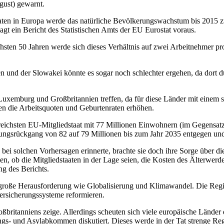
gust) gewarnt.
aten in Europa werde das natürliche Bevölkerungswachstum bis 2015 z
gt ein Bericht des Statistischen Amts der EU Eurostat voraus.
chsten 50 Jahren werde sich dieses Verhältnis auf zwei Arbeitnehmer pr
en und der Slowakei könnte es sogar noch schlechter ergehen, da dort
uxemburg und Großbritannien treffen, da für diese Länder mit einem 
n die Arbeitsquoten und Geburtenraten erhöhen.
chsten EU-Mitgliedstaat mit 77 Millionen Einwohnern (im Gegensatz z
ungsrückgang von 82 auf 79 Millionen bis zum Jahr 2035 entgegen un
 solchen Vorhersagen erinnerte, brachte sie doch ihre Sorge über di
, ob die Mitgliedstaaten in der Lage seien, die Kosten des Älterwerd
ng des Berichts.
 große Herausforderung wie Globalisierung und Klimawandel. Die Regie
ersicherungssysteme reformieren.
ßbritanniens zeige. Allerdings scheuten sich viele europäische Länder
s- und Asylabkommen diskutiert. Dieses werde in der Tat strenge Regel