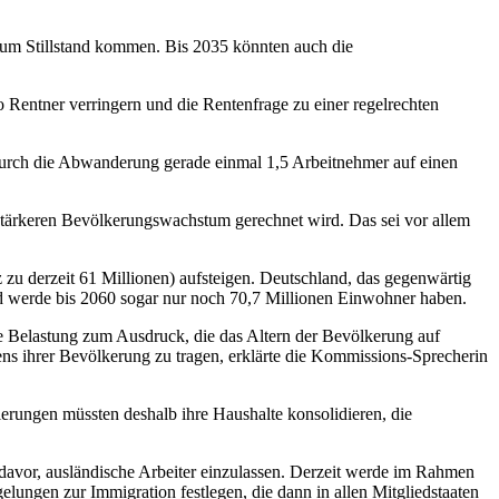
um Stillstand kommen. Bis 2035 könnten auch die
o Rentner verringern und die Rentenfrage zu einer regelrechten
 durch die Abwanderung gerade einmal 1,5 Arbeitnehmer auf einen
stärkeren Bevölkerungswachstum gerechnet wird. Das sei vor allem
u derzeit 61 Millionen) aufsteigen. Deutschland, das gegenwärtig
d werde bis 2060 sogar nur noch 70,7 Millionen Einwohner haben.
e Belastung zum Ausdruck, die das Altern der Bevölkerung auf
ens ihrer Bevölkerung zu tragen, erklärte die Kommissions-Sprecherin
rungen müssten deshalb ihre Haushalte konsolidieren, die
 davor, ausländische Arbeiter einzulassen. Derzeit werde im Rahmen
ungen zur Immigration festlegen, die dann in allen Mitgliedstaaten