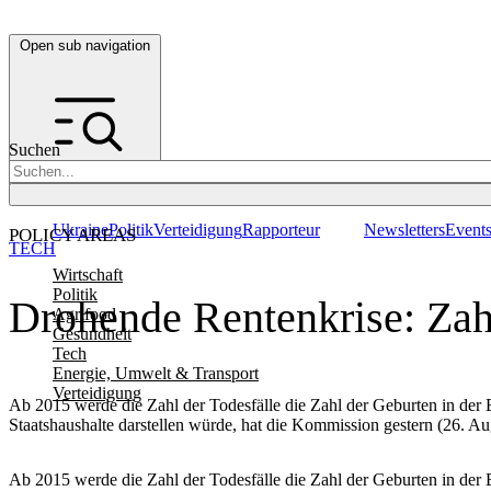
Open sub navigation
Suchen
Ukraine
Politik
Verteidigung
Rapporteur
Newsletters
Event
POLICY AREAS
TECH
Wirtschaft
Politik
Drohende Rentenkrise: Zahl
Agrifood
Gesundheit
Tech
Energie, Umwelt & Transport
Verteidigung
Ab 2015 werde die Zahl der Todesfälle die Zahl der Geburten in der E
Staatshaushalte darstellen würde, hat die Kommission gestern (26. Au
Ab 2015 werde die Zahl der Todesfälle die Zahl der Geburten in der E