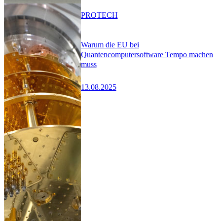
PRO
TECH
Warum die EU bei
Quantencomputersoftware Tempo machen
muss
13.08.2025