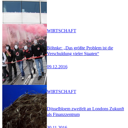
WIRTSCHAFT
Böhnke: „Das größte Problem ist die
Verschuldung vieler Staaten“
09.12.2016
WIRTSCHAFT
Dijsselbloem zweifelt an Londons Zukunft
als Finanzzentrum
30.11.2016