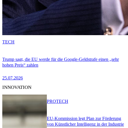
TECH
Trump sagt, die EU werde für die Google-Geldstrafe einen „sehr
hohen Preis“ zahlen
25.07.2026
INNOVATION
PRO
TECH
EU-Kommission legt Plan zur Förderung
von Künstlicher Intelligenz in der Industrie