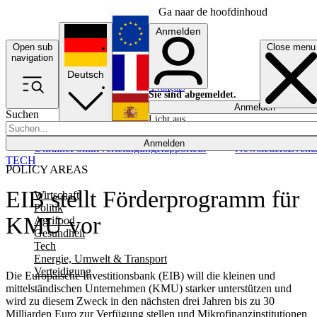
Ga naar de hoofdinhoud
Anmelden
Open sub
Close menu
English
navigation
Deutsch
Français
Sie sind abgemeldet.
Anmelden
Suchen
Licht aus
Español
Anmelden
Ukraine
Politik
Verteidigung
Rapporteur
Newsletters
Event
TECH
POLICY AREAS
EIB stellt Förderprogramm für
Wirtschaft
Politik
KMU vor
Agrifood
Gesundheit
Tech
Energie, Umwelt & Transport
Verteidigung
Die Europäische Investitionsbank (EIB) will die kleinen und
mittelständischen Unternehmen (KMU) starker unterstützen und
wird zu diesem Zweck in den nächsten drei Jahren bis zu 30
Milliarden Euro zur Verfügung stellen und Mikrofinanzinstitutionen