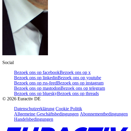
Social
Bezoek ons op facebook
Bezoek ons op x
Bezoek ons op linkedin
Bezoek ons op youtube
Bezoek ons op rss-feed
Bezoek ons op instagram
Bezoek ons op mastodon
Bezoek ons op telegram
Bezoek ons op bluesky
Bezoek ons op threads
©
2026
Euractiv DE
Datenschutzerklärung
Cookie Politik
Allgemeine Geschäftsbedingungen
Abonnementbedingungen
Handelsbedingungen