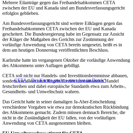
Mehrere Eilanträge gegen das Freihandelsabkommen CETA
zwischen der EU und Kanada sind am Bundesverfassungsgericht
erfolglos geblieben.
Am Bundesverfassungsgericht sind weitere Eilklagen gegen das
Freihandelsabkommen CETA zwischen der EU und Kanada
gescheitert. Die Bundesregierung habe im Gegensatz zur Ansicht
der Kläger die Maßgaben des Gerichts zur Zustimmung der
vorläufige Anwendung von CETA bereits umgesetzt, heißt es in
dem am heutigen Donnerstag veröffentlichten Beschluss.
Karlsruhe hatte im vergangenen Oktober die vorläufige Anwendung
des Abkommens unter Auflagen gebilligt.
CETA soll nicht nur Handels- und Investitionshemmnisse abbauen,
CETA: „Der Karren steckt weiter fest im Dreck“
sondern vor allem auch Regeln für den internationalen Handel
festschreiben und dabei europäische Standards etwa zum Arbeits-,
Gesundheits- und Umweltschutz wahren.
Das Gericht hatte in seiner damaligen Ja-Aber-Entscheidung
verschiedene Vorgaben wie etwa zur demokratischen Rückbindung
des Abkommens gemacht. Zudem müssen demnach Bereiche, die
nicht in die Zuständigkeit der EU fallen, von der vorläufigen
Anwendung von CETA ausgenommen bleiben.