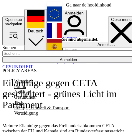
Ga naar de hoofdinhoud
Anmelden
Open sub
Close menu
English
navigation
Deutsch
Français
Sie sind abgemeldet.
Anmelden
Suchen
Licht aus
Español
Anmelden
Ukraine
Politik
Verteidigung
Rapporteur
Newsletters
Event
GESUNDHEIT
POLICY AREAS
Eilanträge gegen CETA
Wirtschaft
Politik
gescheitert - grünes Licht im
Agrifood
Gesundheit
Parlament
Tech
Energie, Umwelt & Transport
Verteidigung
Mehrere Eilanträge gegen das Freihandelsabkommen CETA
zwischen der EU und Kanada sind am Bundesverfassungsgericht