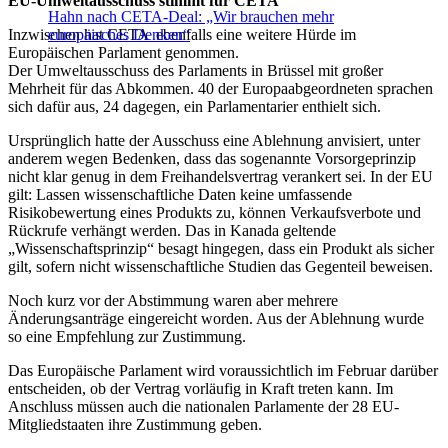
EU-Umweltausschuss stimmt für CETA
Hahn nach CETA-Deal: „Wir brauchen mehr
Inzwischen hat CETA ebenfalls eine weitere Hürde im
europäisches Denken“
Europäischen Parlament genommen.
Der Umweltausschuss des Parlaments in Brüssel mit großer
Mehrheit für das Abkommen. 40 der Europaabgeordneten sprachen
sich dafür aus, 24 dagegen, ein Parlamentarier enthielt sich.
Ursprünglich hatte der Ausschuss eine Ablehnung anvisiert, unter
anderem wegen Bedenken, dass das sogenannte Vorsorgeprinzip
nicht klar genug in dem Freihandelsvertrag verankert sei. In der EU
gilt: Lassen wissenschaftliche Daten keine umfassende
Risikobewertung eines Produkts zu, können Verkaufsverbote und
Rückrufe verhängt werden. Das in Kanada geltende
„Wissenschaftsprinzip“ besagt hingegen, dass ein Produkt als sicher
gilt, sofern nicht wissenschaftliche Studien das Gegenteil beweisen.
Noch kurz vor der Abstimmung waren aber mehrere
Änderungsanträge eingereicht worden. Aus der Ablehnung wurde
so eine Empfehlung zur Zustimmung.
Das Europäische Parlament wird voraussichtlich im Februar darüber
entscheiden, ob der Vertrag vorläufig in Kraft treten kann. Im
Anschluss müssen auch die nationalen Parlamente der 28 EU-
Mitgliedstaaten ihre Zustimmung geben.