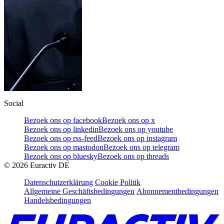
Social
Bezoek ons op facebook
Bezoek ons op x
Bezoek ons op linkedin
Bezoek ons op youtube
Bezoek ons op rss-feed
Bezoek ons op instagram
Bezoek ons op mastodon
Bezoek ons op telegram
Bezoek ons op bluesky
Bezoek ons op threads
©
2026
Euractiv DE
Datenschutzerklärung
Cookie Politik
Allgemeine Geschäftsbedingungen
Abonnementbedingungen
Handelsbedingungen