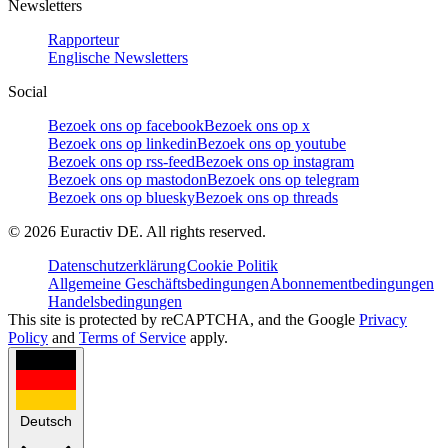
Newsletters
Rapporteur
Englische Newsletters
Social
Bezoek ons op facebook
Bezoek ons op x
Bezoek ons op linkedin
Bezoek ons op youtube
Bezoek ons op rss-feed
Bezoek ons op instagram
Bezoek ons op mastodon
Bezoek ons op telegram
Bezoek ons op bluesky
Bezoek ons op threads
©
2026
Euractiv DE. All rights reserved.
Datenschutzerklärung
Cookie Politik
Allgemeine Geschäftsbedingungen
Abonnementbedingungen
Handelsbedingungen
This site is protected by reCAPTCHA, and the Google
Privacy
Policy
and
Terms of Service
apply.
Deutsch