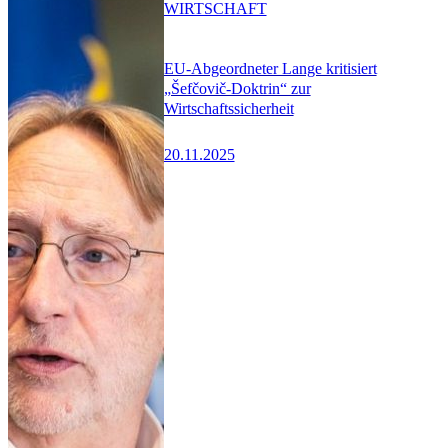
WIRTSCHAFT
EU-Abgeordneter Lange kritisiert
„Šefčovič-Doktrin“ zur
Wirtschaftssicherheit
20.11.2025