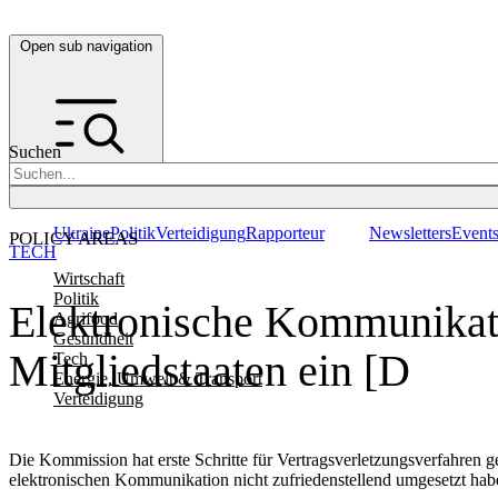
Open sub navigation
Suchen
Ukraine
Politik
Verteidigung
Rapporteur
Newsletters
Event
POLICY AREAS
TECH
Wirtschaft
Politik
Elektronische Kommunikatio
Agrifood
Gesundheit
Mitgliedstaaten ein [D
Tech
Energie, Umwelt & Transport
Verteidigung
Die Kommission hat erste Schritte für Vertragsverletzungsverfahren 
elektronischen Kommunikation nicht zufriedenstellend umgesetzt hab