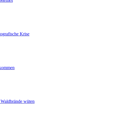
t-Memes
ografische Krise
ankommen
n Waldbrände wüten