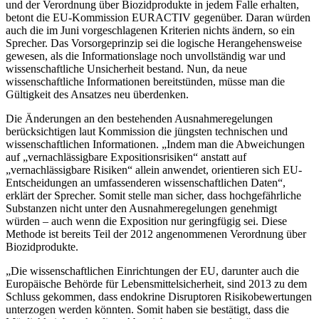
und der Verordnung über Biozidprodukte in jedem Falle erhalten,
betont die EU-Kommission EURACTIV gegenüber. Daran würden
auch die im Juni vorgeschlagenen Kriterien nichts ändern, so ein
Sprecher. Das Vorsorgeprinzip sei die logische Herangehensweise
gewesen, als die Informationslage noch unvollständig war und
wissenschaftliche Unsicherheit bestand. Nun, da neue
wissenschaftliche Informationen bereitstünden, müsse man die
Gültigkeit des Ansatzes neu überdenken.
Die Änderungen an den bestehenden Ausnahmeregelungen
berücksichtigen laut Kommission die jüngsten technischen und
wissenschaftlichen Informationen. „Indem man die Abweichungen
auf „vernachlässigbare Expositionsrisiken“ anstatt auf
„vernachlässigbare Risiken“ allein anwendet, orientieren sich EU-
Entscheidungen an umfassenderen wissenschaftlichen Daten“,
erklärt der Sprecher. Somit stelle man sicher, dass hochgefährliche
Substanzen nicht unter den Ausnahmeregelungen genehmigt
würden – auch wenn die Exposition nur geringfügig sei. Diese
Methode ist bereits Teil der 2012 angenommenen Verordnung über
Biozidprodukte.
„Die wissenschaftlichen Einrichtungen der EU, darunter auch die
Europäische Behörde für Lebensmittelsicherheit, sind 2013 zu dem
Schluss gekommen, dass endokrine Disruptoren Risikobewertungen
unterzogen werden könnten. Somit haben sie bestätigt, dass die