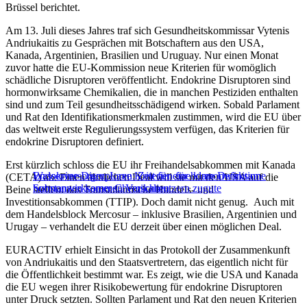
Brüssel berichtet.
Am 13. Juli dieses Jahres traf sich Gesundheitskommissar Vytenis
Andriukaitis zu Gesprächen mit Botschaftern aus den USA,
Kanada, Argentinien, Brasilien und Uruguay. Nur einen Monat
zuvor hatte die EU-Kommission neue Kriterien für womöglich
schädliche Disruptoren veröffentlicht. Endokrine Disruptoren sind
hormonwirksame Chemikalien, die in manchen Pestiziden enthalten
sind und zum Teil gesundheitsschädigend wirken. Sobald Parlament
und Rat den Identifikationsmerkmalen zustimmen, wird die EU über
das weltweit erste Regulierungssystem verfügen, das Kriterien für
endokrine Disruptoren definiert.
Erst kürzlich schloss die EU ihr Freihandelsabkommen mit Kanada
Endokrine Disruptoren: Zeit für eine klare Definition
Wasserversorger: Laxe Kriterien für hormonwirksame
(CETA) ab. Einen ähnlichen Deal will sie mit den USA auf die
hormonwirksamer Chemikalien
Substanzen kommen Verschmutzern zugute
Beine stellen: das Transatlantische Handels- und
Investitionsabkommen (TTIP). Doch damit nicht genug. Auch mit
dem Handelsblock Mercosur – inklusive Brasilien, Argentinien und
Urugay – verhandelt die EU derzeit über einen möglichen Deal.
EURACTIV erhielt Einsicht in das Protokoll der Zusammenkunft
von Andriukaitis und den Staatsvertretern, das eigentlich nicht für
die Öffentlichkeit bestimmt war. Es zeigt, wie die USA und Kanada
die EU wegen ihrer Risikobewertung für endokrine Disruptoren
unter Druck setzten. Sollten Parlament und Rat den neuen Kriterien