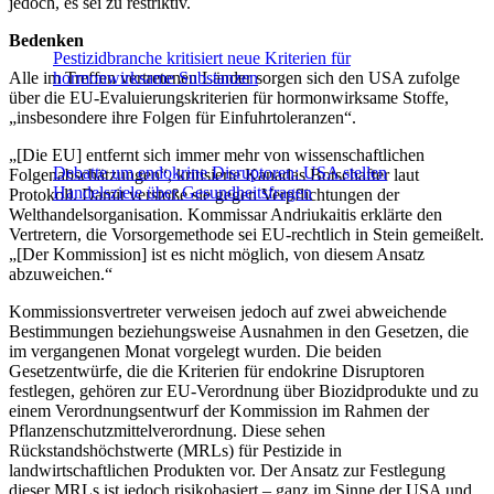
jedoch, es sei zu restriktiv.
Bedenken
Pestizidbranche kritisiert neue Kriterien für
Alle im Treffen vertretenen Länder sorgen sich den USA zufolge
hormonwirksame Substanzen
über die EU-Evaluierungskriterien für hormonwirksame Stoffe,
„insbesondere ihre Folgen für Einfuhrtoleranzen“.
„[Die EU] entfernt sich immer mehr von wissenschaftlichen
Debatte um endokrine Disruptoren: USA stellen
Folgenabschätzungen“, kritisierte Kanadas Botschafter laut
Handelsziele über Gesundheitsfragen
Protokoll. Damit verstoße sie gegen Verpflichtungen der
Welthandelsorganisation. Kommissar Andriukaitis erklärte den
Vertretern, die Vorsorgemethode sei EU-rechtlich in Stein gemeißelt.
„[Der Kommission] ist es nicht möglich, von diesem Ansatz
abzuweichen.“
Kommissionsvertreter verweisen jedoch auf zwei abweichende
Bestimmungen beziehungsweise Ausnahmen in den Gesetzen, die
im vergangenen Monat vorgelegt wurden. Die beiden
Gesetzentwürfe, die die Kriterien für endokrine Disruptoren
festlegen, gehören zur EU-Verordnung über Biozidprodukte und zu
einem Verordnungsentwurf der Kommission im Rahmen der
Pflanzenschutzmittelverordnung. Diese sehen
Rückstandshöchstwerte (MRLs) für Pestizide in
landwirtschaftlichen Produkten vor. Der Ansatz zur Festlegung
dieser MRLs ist jedoch risikobasiert – ganz im Sinne der USA und