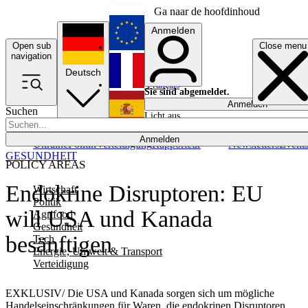
Ga naar de hoofdinhoud
Anmelden
Open sub
Close menu
English
navigation
Deutsch
Français
Sie sind abgemeldet.
Anmelden
Suchen
Licht aus
Español
Anmelden
Ukraine
Politik
Verteidigung
Rapporteur
Newsletters
Event
GESUNDHEIT
POLICY AREAS
Endokrine Disruptoren: EU
Wirtschaft
Politik
will USA und Kanada
Agrifood
Gesundheit
besänftigen
Tech
Energie, Umwelt & Transport
Verteidigung
EXKLUSIV/ Die USA und Kanada sorgen sich um mögliche
Handelseinschränkungen für Waren, die endokrinen Disruptoren