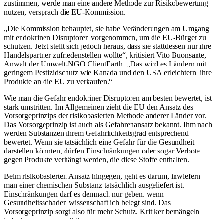
zustimmen, werde man eine andere Methode zur Risikobewertung
nutzen, versprach die EU-Kommission.
„Die Kommission behauptet, sie habe Veränderungen am Umgang
mit endokrinen Disruptoren vorgenommen, um die EU-Bürger zu
schützen. Jetzt stellt sich jedoch heraus, dass sie stattdessen nur ihre
Handelspartner zufriedenstellen wollte“, kritisiert Vito Buonsante,
Anwalt der Umwelt-NGO ClientEarth. „Das wird es Ländern mit
geringem Pestizidschutz wie Kanada und den USA erleichtern, ihre
Produkte an die EU zu verkaufen.“
Wie man die Gefahr endokriner Disruptoren am besten bewertet, ist
stark umstritten. Im Allgemeinen zieht die EU den Ansatz des
Vorsorgeprinzips der risikobasierten Methode anderer Länder vor.
Das Vorsorgeprinzip ist auch als Gefahrenansatz bekannt. Ihm nach
werden Substanzen ihrem Gefährlichkeitsgrad entsprechend
bewertet. Wenn sie tatsächlich eine Gefahr für die Gesundheit
darstellen könnten, dürfen Einschränkungen oder sogar Verbote
gegen Produkte verhängt werden, die diese Stoffe enthalten.
Beim risikobasierten Ansatz hingegen, geht es darum, inwiefern
man einer chemischen Substanz tatsächlich ausgeliefert ist.
Einschränkungen darf es demnach nur geben, wenn
Gesundheitsschaden wissenschaftlich belegt sind. Das
Vorsorgeprinzip sorgt also für mehr Schutz. Kritiker bemängeln