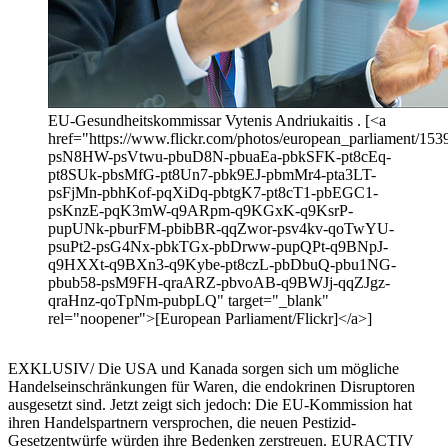
EU-Gesundheitskommissar Vytenis Andriukaitis . [<a
href="https://www.flickr.com/photos/european_parliament/1539
psN8HW-psVtwu-pbuD8N-pbuaEa-pbkSFK-pt8cEq-
pt8SUk-pbsMfG-pt8Un7-pbk9EJ-pbmMr4-pta3LT-
psFjMn-pbhKof-pqXiDq-pbtgK7-pt8cT1-pbEGC1-
psKnzE-pqK3mW-q9ARpm-q9KGxK-q9KsrP-
pupUNk-pburFM-pbibBR-qqZwor-psv4kv-qoTwYU-
psuPt2-psG4Nx-pbkTGx-pbDrww-pupQPt-q9BNpJ-
q9HXXt-q9BXn3-q9Kybe-pt8czL-pbDbuQ-pbu1NG-
pbub58-psM9FH-qraARZ-pbvoAB-q9BWJj-qqZJgz-
qraHnz-qoTpNm-pubpLQ" target="_blank"
rel="noopener">[European Parliament/Flickr]</a>]
EXKLUSIV/ Die USA und Kanada sorgen sich um mögliche
Handelseinschränkungen für Waren, die endokrinen Disruptoren
ausgesetzt sind. Jetzt zeigt sich jedoch: Die EU-Kommission hat
ihren Handelspartnern versprochen, die neuen Pestizid-
Gesetzentwürfe würden ihre Bedenken zerstreuen. EURACTIV