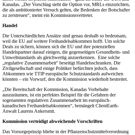
Kanadas. „Der Vorschlag sieht die Option vor, MRLs einzurichten,
die als ambitionierter Versuch gelten, die Bedenken der Botschafter
zu zerstreuen“, meint ein Kommissionsvertreter.
Handel
Die Unterschiedlichen Ansätze sind genau deshalb so bedeutsam,
weil die EU auf weitere Freihandelsabkommen hofft. Um solche
Deals zu sichern, können sich die EU und ihre potenziellen
Handelspartner darauf einigen, die gegenseitigen Gesundheits- und
Umweltstandards als gleichwertig anzuerkennen. Eine solche
„regulative Zusammenarbeit“ beseitigt Handelsschranken. Die
Zivilgesellschaft und einige Politiker befürchten jedoch, dass
Abkommen wie TTIP europäische Schutzstandards aufweichen
könnten – ein Vorwurf, den die Kommission wiederholt bestreitet.
„Die Bereitschaft der Kommission, Kanadas Vorbehalte
auszuräumen, ist ein perfektes Beispiel für die Gefahren der
sogenannten regulativen Zusammenarbeit im europäisch-
kanadischen Freihandelsabkommen“, bemängelt ClientEarth-
Anwalt Laurens Ankersmit.
Kommission verteidigt abweichende Vorschriften
Das Vorsorgeprinzip bliebe in der Pflanzenschutzmittelverordnung