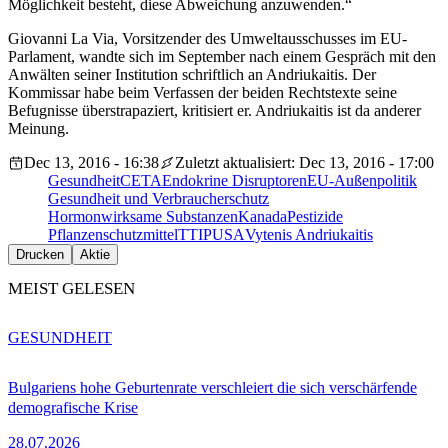
Möglichkeit besteht, diese Abweichung anzuwenden.“
Giovanni La Via, Vorsitzender des Umweltausschusses im EU-
Parlament, wandte sich im September nach einem Gespräch mit den
Anwälten seiner Institution schriftlich an Andriukaitis. Der
Kommissar habe beim Verfassen der beiden Rechtstexte seine
Befugnisse überstrapaziert, kritisiert er. Andriukaitis ist da anderer
Meinung.
Dec 13, 2016 - 16:38
Zuletzt aktualisiert: Dec 13, 2016 - 17:00
Gesundheit
CETA
Endokrine Disruptoren
EU-Außenpolitik
Gesundheit und Verbraucherschutz
Hormonwirksame Substanzen
Kanada
Pestizide
Pflanzenschutzmittel
TTIP
USA
Vytenis Andriukaitis
Drucken
Aktie
MEIST GELESEN
GESUNDHEIT
Bulgariens hohe Geburtenrate verschleiert die sich verschärfende
demografische Krise
28.07.2026