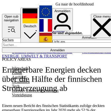
Ga naar de hoofdinhoud
Anmelden
Open sub
Close menu
English
navigation
Deutsch
Français
Sie sind abgemeldet.
Anmelden
Suchen
Licht aus
Español
Anmelden
Ukraine
Politik
Verteidigung
Rapporteur
Newsletters
Event
ENERGIE, UMWELT & TRANSPORT
POLICY AREAS
Erneuerbare Energien decken
Wirtschaft
Politik
über die Hälfte der finnischen
Agrifood
Gesundheit
Stromerzeugung ab
Tech
Energie, Umwelt & Transport
Verteidigung
Einem neuen Bericht des finnischen Statistikamts zufolge deckten
erneuerbare Energiequellen im Jahr 2020 mehr als 52 % der