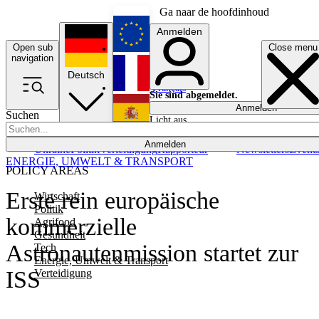
Ga naar de hoofdinhoud
Anmelden
Open sub
Close menu
English
navigation
Deutsch
Français
Sie sind abgemeldet.
Anmelden
Suchen
Licht aus
Español
Anmelden
Ukraine
Politik
Verteidigung
Rapporteur
Newsletters
Event
ENERGIE, UMWELT & TRANSPORT
POLICY AREAS
Erste rein europäische
Wirtschaft
Politik
kommerzielle
Agrifood
Gesundheit
Astronautenmission startet zur
Tech
Energie, Umwelt & Transport
ISS
Verteidigung