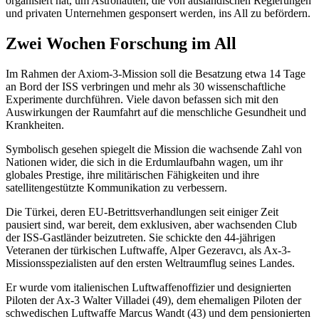
organisiert hat, um Astronauten, die von ausländischen Regierungen
und privaten Unternehmen gesponsert werden, ins All zu befördern.
Zwei Wochen Forschung im All
Im Rahmen der Axiom-3-Mission soll die Besatzung etwa 14 Tage
an Bord der ISS verbringen und mehr als 30 wissenschaftliche
Experimente durchführen. Viele davon befassen sich mit den
Auswirkungen der Raumfahrt auf die menschliche Gesundheit und
Krankheiten.
Symbolisch gesehen spiegelt die Mission die wachsende Zahl von
Nationen wider, die sich in die Erdumlaufbahn wagen, um ihr
globales Prestige, ihre militärischen Fähigkeiten und ihre
satellitengestützte Kommunikation zu verbessern.
Die Türkei, deren EU-Betrittsverhandlungen seit einiger Zeit
pausiert sind, war bereit, dem exklusiven, aber wachsenden Club
der ISS-Gastländer beizutreten. Sie schickte den 44-jährigen
Veteranen der türkischen Luftwaffe, Alper Gezeravcı, als Ax-3-
Missionsspezialisten auf den ersten Weltraumflug seines Landes.
Er wurde vom italienischen Luftwaffenoffizier und designierten
Piloten der Ax-3 Walter Villadei (49), dem ehemaligen Piloten der
schwedischen Luftwaffe Marcus Wandt (43) und dem pensionierten