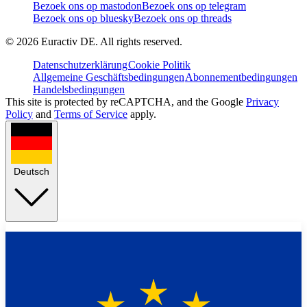
Bezoek ons op mastodon
Bezoek ons op telegram
Bezoek ons op bluesky
Bezoek ons op threads
©
2026
Euractiv DE. All rights reserved.
Datenschutzerklärung
Cookie Politik
Allgemeine Geschäftsbedingungen
Abonnementbedingungen
Handelsbedingungen
This site is protected by reCAPTCHA, and the Google
Privacy
Policy
and
Terms of Service
apply.
Deutsch