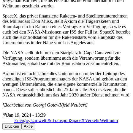
Rayyanah Barnawi, die als erste arabische Frau überhaupt in den
Weltraum geschickt wurde.
SpaceX, das privat finanzierte Raketen- und Satellitenunternehmen
des Milliardärs Elon Musk, stellt Axiom die Trägerraketen und
Raumkapseln im Rahmen eines Vertrags zur Verfügung, so wie es
auch bei den NASA-Missionen zur ISS der Fall ist. SpaceX betreibt
auch die Kontrollstation für die Raketenstarts vom Hauptsitz des
Unternehmens in der Nähe von Los Angeles aus.
Die NASA stellt nicht nur den Startplatz in Cape Canaveral zur
Verfügung, sondern übernimmt auch die Verantwortung für die
Astronauten, sobald sie mit der Raumstation zusammentreffen.
Axiom ist ein acht Jahre altes Unternehmen unter der Leitung des
ehemaligen ISS-Programmmanagers der NASA und gehört zu den
wenigen Unternehmen, die eine eigene kommerzielle Raumstation
bauen. Diese soll schließlich die 25 Jahre alte ISS ersetzen, die die
NASA voraussichtlich um das Jahr 2030 außer Dienst nehmen wird.
[Bearbeitet von Georgi Gotev/Kjeld Neubert]
Jan 19, 2024 - 13:39
Energie, Umwelt & Transport
SpaceX
Verkehr
Weltraum
Drucken
Aktie