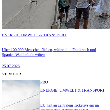
ENERGIE, UMWELT & TRANSPORT
Über 100.000 Menschen fliehen, während in Frankreich und
Spanien Waldbrände wüten
25.07.2026
VERKEHR
PRO
ENERGIE, UMWELT & TRANSPORT
EU hält an zentralem Ticketsystem im