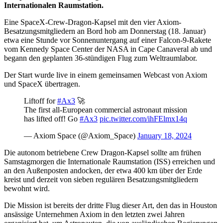
Internationalen Raumstation.
Eine SpaceX-Crew-Dragon-Kapsel mit den vier Axiom-
Besatzungsmitgliedern an Bord hob am Donnerstag (18. Januar)
etwa eine Stunde vor Sonnenuntergang auf einer Falcon-9-Rakete
vom Kennedy Space Center der NASA in Cape Canaveral ab und
begann den geplanten 36-stündigen Flug zum Weltraumlabor.
Der Start wurde live in einem gemeinsamen Webcast von Axiom
und SpaceX übertragen.
Liftoff for
#Ax3
🚀
The first all-European commercial astronaut mission
has lifted off! Go
#Ax3
pic.twitter.com/ihFElmx14q
— Axiom Space (@Axiom_Space)
January 18, 2024
Die autonom betriebene Crew Dragon-Kapsel sollte am frühen
Samstagmorgen die Internationale Raumstation (ISS) erreichen und
an den Außenposten andocken, der etwa 400 km über der Erde
kreist und derzeit von sieben regulären Besatzungsmitgliedern
bewohnt wird.
Die Mission ist bereits der dritte Flug dieser Art, den das in Houston
ansässige Unternehmen Axiom in den letzten zwei Jahren