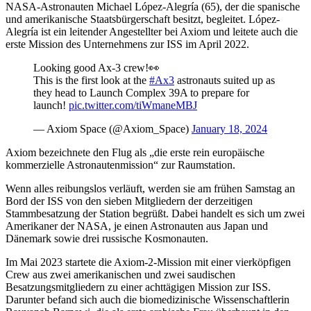
NASA-Astronauten Michael López-Alegría (65), der die spanische
und amerikanische Staatsbürgerschaft besitzt, begleitet. López-
Alegría ist ein leitender Angestellter bei Axiom und leitete auch die
erste Mission des Unternehmens zur ISS im April 2022.
Looking good Ax-3 crew!👀
This is the first look at the
#Ax3
astronauts suited up as
they head to Launch Complex 39A to prepare for
launch!
pic.twitter.com/tiWmaneMBJ
— Axiom Space (@Axiom_Space)
January 18, 2024
Axiom bezeichnete den Flug als „die erste rein europäische
kommerzielle Astronautenmission“ zur Raumstation.
Wenn alles reibungslos verläuft, werden sie am frühen Samstag an
Bord der ISS von den sieben Mitgliedern der derzeitigen
Stammbesatzung der Station begrüßt. Dabei handelt es sich um zwei
Amerikaner der NASA, je einen Astronauten aus Japan und
Dänemark sowie drei russische Kosmonauten.
Im Mai 2023 startete die Axiom-2-Mission mit einer vierköpfigen
Crew aus zwei amerikanischen und zwei saudischen
Besatzungsmitgliedern zu einer achttägigen Mission zur ISS.
Darunter befand sich auch die biomedizinische Wissenschaftlerin