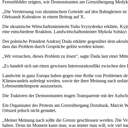
Fernsehbilder zeigten, wie Demonstranten am Grenzübergang Medyka 
„Die Verstreuung von ukrainischem Getreide auf den Bahngleisen ist ein
Oleksandr Kubrakow in einem Beitrag auf X.
Die ukrainische Wirtschaftsministerin Yulia Svyrydenko erklärte, K
eine entschiedene Reaktion. Landwirtschaftsminister Mykola Solskyi 
Der polnische Präsident Andrzej Duda erklärte gegenüber dem
ukrai
dass das Problem durch Gespräche gelöst werden könne.
„Wir versuchen, dieses Problem zu lösen“, sagte Duda laut einer Mitte
„Es handelt sich um einen gewissen Interessenkonflikt zwischen den 
Landwirte in ganz Europa haben gegen eine Reihe von Problemen de
Klimawandels auferlegt werden, sowie der ihrer Meinung nach unfair
Lebensmittelimporte auszusetzen.
Die Traktoren der Demonstranten trugen Transparente mit der Aufschr
Ein Organisator des Protests am Grenzübergang Doruhusk, Marcin Wie
Ortszeit jedoch nicht gestattet.
„Meiner Meinung nach sollte die Grenze geschlossen werden. Die Verfa
haben. Denn im Moment kann man, was immer man will, wie viel man 