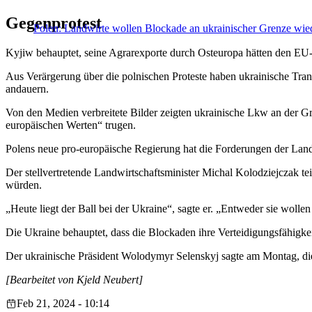
Gegenprotest
Polen: Landwirte wollen Blockade an ukrainischer Grenze wi
Kyjiw behauptet, seine Agrarexporte durch Osteuropa hätten den EU-
Aus Verärgerung über die polnischen Proteste haben ukrainische Tran
andauern.
Von den Medien verbreitete Bilder zeigten ukrainische Lkw an der Gre
europäischen Werten“ trugen.
Polens neue pro-europäische Regierung hat die Forderungen der Landwi
Der stellvertretende Landwirtschaftsminister Michal Kolodziejczak te
würden.
„Heute liegt der Ball bei der Ukraine“, sagte er. „Entweder sie woll
Die Ukraine behauptet, dass die Blockaden ihre Verteidigungsfähigkeit
Der ukrainische Präsident Wolodymyr Selenskyj sagte am Montag, die S
[Bearbeitet von Kjeld Neubert]
Feb 21, 2024 - 10:14