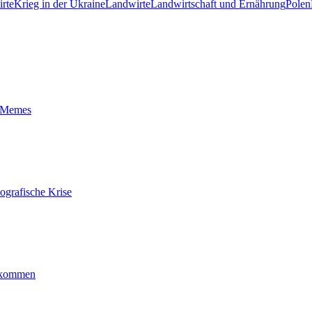
rte
Krieg in der Ukraine
Landwirte
Landwirtschaft und Ernährung
Polen
t-Memes
ografische Krise
ankommen