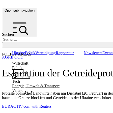
Open sub navigation
Suchen
Ukraine
Politik
Verteidigung
Rapporteur
Newsletters
Event
POLICY AREAS
AGRIFOOD
Wirtschaft
Politik
Eskalation der Getreideprot
Agrifood
Gesundheit
Tech
Energie, Umwelt & Transport
Verteidigung
Proteste polnischer Landwirte haben am Dienstag (20. Februar) in 
hatten die Grenze blockiert und Getreide aus der Ukraine verschüttet.
EURACTIV.com with Reuters