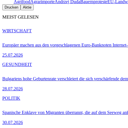
Agrifood
Agrarimporte
Andrzej Duda
Bauernproteste
EU-Landwi
Drucken
Aktie
MEIST GELESEN
WIRTSCHAFT
Europäer machen aus den vorgeschlagenen Euro-Banknoten Interne
25.07.2026
GESUNDHEIT
Bulgariens hohe Geburtenrate verschleiert die sich verschärfende dem
28.07.2026
POLITIK
Spanische Enklave von Migranten überrannt, die auf dem Seeweg 
30.07.2026