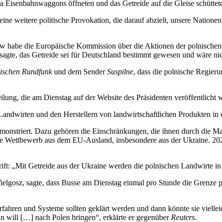
Eisenbahnwaggons öffneten und das Getreide auf die Gleise schüttet
e weitere politische Provokation, die darauf abzielt, unsere Nationen z
yjiw habe die Europäische Kommission über die Aktionen der polnische
sagte, das Getreide sei für Deutschland bestimmt gewesen und wäre nic
nischen Rundfunk
und dem Sender
Suspilne
, dass die polnische Regier
ilung, die am Dienstag auf der Website des Präsidenten veröffentlicht 
Landwirten und den Herstellern von landwirtschaftlichen Produkten in 
monstriert. Dazu gehören die Einschränkungen, die ihnen durch die
e Wettbewerb aus dem EU-Ausland, insbesondere aus der Ukraine. 2022
ift: „Mit Getreide aus der Ukraine werden die polnischen Landwirte in
lgosz, sagte, dass Busse am Dienstag einmal pro Stunde die Grenze pa
hren und Systeme sollten geklärt werden und dann könnte sie vielleich
will […] nach Polen bringen“, erklärte er gegenüber
Reuters
.