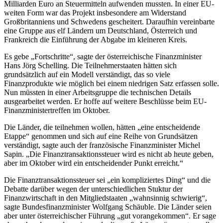
Milliarden Euro an Steuermitteln aufwenden mussten. In einer EU-
weiten Form war das Projekt insbesondere am Widerstand
Großbritanniens und Schwedens gescheitert. Daraufhin vereinbarte
eine Gruppe aus elf Ländern um Deutschland, Österreich und
Frankreich die Einführung der Abgabe im kleineren Kreis.
Es gebe „Fortschritte“, sagte der österreichische Finanzminister
Hans Jörg Schelling. Die Teilnehmerstaaten hätten sich
grundsätzlich auf ein Modell verständigt, das so viele
Finanzprodukte wie möglich bei einem niedrigen Satz erfassen solle.
Nun müssten in einer Arbeitsgruppe die technischen Details
ausgearbeitet werden. Er hoffe auf weitere Beschlüsse beim EU-
Finanzministertreffen im Oktober.
Die Länder, die teilnehmen wollen, hätten „eine entscheidende
Etappe“ genommen und sich auf eine Reihe von Grundsätzen
verständigt, sagte auch der französische Finanzminister Michel
Sapin. „Die Finanztransaktionssteuer wird es nicht ab heute geben,
aber im Oktober wird ein entscheidender Punkt erreicht.“
Die Finanztransaktionssteuer sei „ein kompliziertes Ding“ und die
Debatte darüber wegen der unterschiedlichen Stuktur der
Finanzwirtschaft in den Mitgliedstaaten „wahnsinnig schwierig“,
sagte Bundesfinanzminister Wolfgang Schäuble. Die Länder seien
aber unter österreichischer Führung „gut vorangekommen“. Er sage