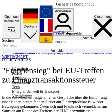
Ga naar de hoofdinhoud
Anmelden
Open sub
Close menu
English
navigation
Deutsch
Français
Sie sind abgemeldet.
Anmelden
Suchen
Licht aus
Español
Anmelden
Ukraine
Politik
Verteidigung
Rapporteur
Newsletters
Event
WIRTSCHAFT
POLICY AREAS
"Etappensieg" bei EU-Treffen
Wirtschaft
Politik
zu Finanztransaktionssteuer
Agrifood
Gesundheit
Tech
Energie, Umwelt & Transport
Verteidigung
In die seit Monaten festgefahrenen Gespräche über die Einführung
einer länderübergreifenden Steuer auf Finanzprodukte ist wieder
Bewegung gekommen. Österreich und Frankreich vermeldeten am
Samstag am Rande des Treffens der EU-Finanzminister in