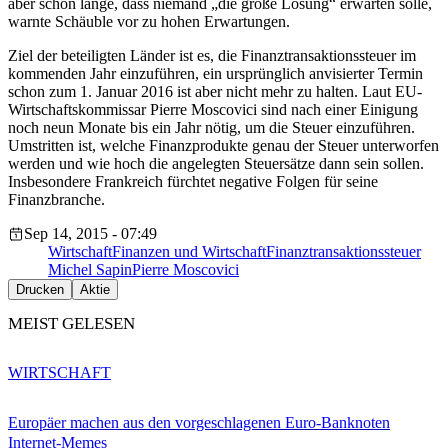
aber schon lange, dass niemand „die große Lösung“ erwarten solle,
warnte Schäuble vor zu hohen Erwartungen.
Ziel der beteiligten Länder ist es, die Finanztransaktionssteuer im
kommenden Jahr einzuführen, ein ursprünglich anvisierter Termin
schon zum 1. Januar 2016 ist aber nicht mehr zu halten. Laut EU-
Wirtschaftskommissar Pierre Moscovici sind nach einer Einigung
noch neun Monate bis ein Jahr nötig, um die Steuer einzuführen.
Umstritten ist, welche Finanzprodukte genau der Steuer unterworfen
werden und wie hoch die angelegten Steuersätze dann sein sollen.
Insbesondere Frankreich fürchtet negative Folgen für seine
Finanzbranche.
Sep 14, 2015 - 07:49
Wirtschaft
Finanzen und Wirtschaft
Finanztransaktionssteuer
Michel Sapin
Pierre Moscovici
Drucken
Aktie
MEIST GELESEN
WIRTSCHAFT
Europäer machen aus den vorgeschlagenen Euro-Banknoten
Internet-Memes