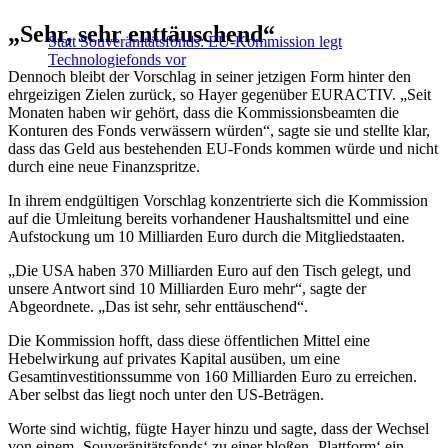
„Sehr, sehr enttäuschend“
Statt Souveränitätsfonds: EU-Kommission legt
Technologiefonds vor
Dennoch bleibt der Vorschlag in seiner jetzigen Form hinter den
ehrgeizigen Zielen zurück, so Hayer gegenüber EURACTIV. „Seit
Monaten haben wir gehört, dass die Kommissionsbeamten die
Konturen des Fonds verwässern würden“, sagte sie und stellte klar,
dass das Geld aus bestehenden EU-Fonds kommen würde und nicht
durch eine neue Finanzspritze.
In ihrem endgültigen Vorschlag konzentrierte sich die Kommission
auf die Umleitung bereits vorhandener Haushaltsmittel und eine
Aufstockung um 10 Milliarden Euro durch die Mitgliedstaaten.
„Die USA haben 370 Milliarden Euro auf den Tisch gelegt, und
unsere Antwort sind 10 Milliarden Euro mehr“, sagte der
Abgeordnete. „Das ist sehr, sehr enttäuschend“.
Die Kommission hofft, dass diese öffentlichen Mittel eine
Hebelwirkung auf privates Kapital ausüben, um eine
Gesamtinvestitionssumme von 160 Milliarden Euro zu erreichen.
Aber selbst das liegt noch unter den US-Beträgen.
Worte sind wichtig, fügte Hayer hinzu und sagte, dass der Wechsel
von einem ‚Souveränitätsfonds‘ zu einer bloßen ‚Plattform‘ ein