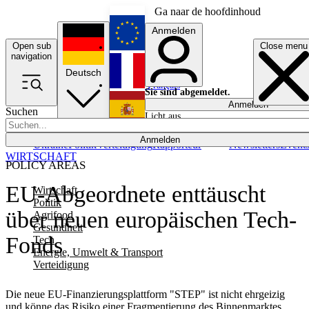
Ga naar de hoofdinhoud
Anmelden
Open sub
Close menu
English
navigation
Deutsch
Français
Sie sind abgemeldet.
Anmelden
Suchen
Licht aus
Español
Anmelden
Ukraine
Politik
Verteidigung
Rapporteur
Newsletters
Event
WIRTSCHAFT
POLICY AREAS
EU-Abgeordnete enttäuscht
Wirtschaft
Politik
über neuen europäischen Tech-
Agrifood
Gesundheit
Fonds
Tech
Energie, Umwelt & Transport
Verteidigung
Die neue EU-Finanzierungsplattform "STEP" ist nicht ehrgeizig
und könne das Risiko einer Fragmentierung des Binnenmarktes