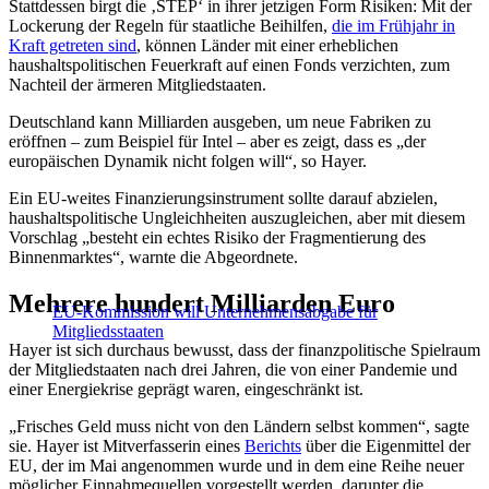
Stattdessen birgt die ‚STEP‘ in ihrer jetzigen Form Risiken: Mit der
Lockerung der Regeln für staatliche Beihilfen,
die im Frühjahr in
Kraft getreten sind
, können Länder mit einer erheblichen
haushaltspolitischen Feuerkraft auf einen Fonds verzichten, zum
Nachteil der ärmeren Mitgliedstaaten.
Deutschland kann Milliarden ausgeben, um neue Fabriken zu
eröffnen – zum Beispiel für Intel – aber es zeigt, dass es „der
europäischen Dynamik nicht folgen will“, so Hayer.
Ein EU-weites Finanzierungsinstrument sollte darauf abzielen,
haushaltspolitische Ungleichheiten auszugleichen, aber mit diesem
Vorschlag „besteht ein echtes Risiko der Fragmentierung des
Binnenmarktes“, warnte die Abgeordnete.
Mehrere hundert Milliarden Euro
EU-Kommission will Unternehmensabgabe für
Mitgliedsstaaten
Hayer ist sich durchaus bewusst, dass der finanzpolitische Spielraum
der Mitgliedstaaten nach drei Jahren, die von einer Pandemie und
einer Energiekrise geprägt waren, eingeschränkt ist.
„Frisches Geld muss nicht von den Ländern selbst kommen“, sagte
sie. Hayer ist Mitverfasserin eines
Berichts
über die Eigenmittel der
EU, der im Mai angenommen wurde und in dem eine Reihe neuer
möglicher Einnahmequellen vorgestellt werden, darunter die