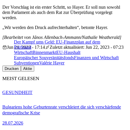
Der Vorschlag ist ein erster Schritt, so Hayer. Er soll nun sowohl
dem Parlament als auch dem Rat zur Überprüfung vorgelegt
werden.
„Wir werden den Druck aufrechterhalten“, betonte Hayer.
[Bearbeitet von János Allenbach-Ammann/Nathalie Weatherald]
Der Kampf ums Geld: EU-Finanzplan auf dem
Jun 21, 2023 - 17:14
Prüfstand
Zuletzt aktualisiert: Jun 22, 2023 - 07:23
Wirtschaft
Binnenmarkt
EU-Haushalt
Europäischer Souveränitätsfonds
Finanzen und Wirtschaft
Subventionen
Valérie Hayer
Drucken
Aktie
MEIST GELESEN
GESUNDHEIT
Bulgariens hohe Geburtenrate verschleiert die sich verschärfende
demografische Krise
28.07.2026