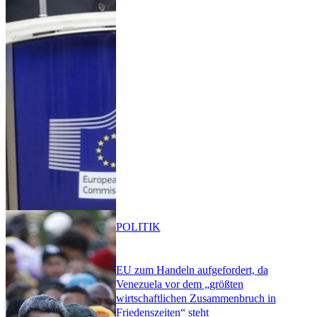
POLITIK
EU zum Handeln aufgefordert, da
Venezuela vor dem „größten
wirtschaftlichen Zusammenbruch in
Friedenszeiten“ steht