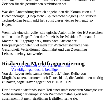
Zeichen für die gesunkenen Ambitionen sei.
Was den Anwendungsbereich angeht, den die Kommission auf
Biotechnologie, „Deep tech“ (Spitzentechnologien) und saubere
Technologien beschränkt hat, so ist dieser viel zu begrenzt, so
Hayer.
Wenn wir eine sinnvolle „strategische Autonomie“ der EU erreichen
wollen – ein Begriff, den der französische Präsident Emmanuel
Macron 2017 geprägt hat -, muss nach Ansicht der
Europaabgeordneten viel mehr für Wirtschaftsbereiche wie
Gesundheit, Verteidigung, Raumfahrt und den Zugang zu
Lebensmitteln getan werden.
Risiken der Marktfragmentierung
EU-Souveränitätsfonds: Frankreich will
Verteidigungsindustrie beteiligen
Von der Leyen stehe „unter dem Druck“ einer Reihe von
Mitgliedsstaaten, darunter auch Deutschland, die Ambitionen niedrig
zu halten, sagte Hayer gegenüber EURACTIV.
Der Souveränitätsfonds sollte Teil einer umfassenderen Strategie zur
Verbesserung der europäischen Wettbewerbsfähigkeit sein,
zusammen mit mehr staatlichen Beihilfen, sagte sie.