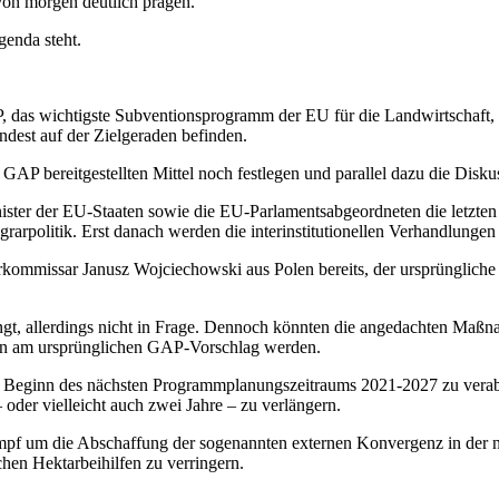
 von morgen deutlich prägen.
genda steht.
AP, das wichtigste Subventionsprogramm der EU für die Landwirtschaft,
dest auf der Zielgeraden befinden.
die GAP bereitgestellten Mittel noch festlegen und parallel dazu die D
ister der EU-Staaten sowie die EU-Parlamentsabgeordneten die letzten 
Agrarpolitik. Erst danach werden die interinstitutionellen Verhandlung
rkommissar Janusz Wojciechowski aus Polen bereits, der ursprünglich
anfängt, allerdings nicht in Frage. Dennoch könnten die angedachten M
en am ursprünglichen GAP-Vorschlag werden.
r Beginn des nächsten Programmplanungszeitraums 2021-2027 zu verab
 oder vielleicht auch zwei Jahre – zu verlängern.
 Kampf um die Abschaffung der sogenannten externen Konvergenz in d
chen Hektarbeihilfen zu verringern.