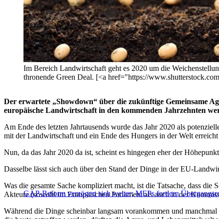
Im Bereich Landwirtschaft geht es 2020 um die Weichenstellu
thronende Green Deal. [<a href="https://www.shutterstock.co
Der erwartete „Showdown“ über die zukünftige Gemeinsame Agra
europäische Landwirtschaft in den kommenden Jahrzehnten we
Am Ende des letzten Jahrtausends wurde das Jahr 2020 als potenziel
mit der Landwirtschaft und ein Ende des Hungers in der Welt erreich
Nun, da das Jahr 2020 da ist, scheint es hingegen eher der Höhepunkt
Dasselbe lässt sich auch über den Stand der Dinge in der EU-Landwirt
Was die gesamte Sache kompliziert macht, ist die Tatsache, dass die 
GAP-Reform verzögert sich weiter; MEPs fordern Übergangsr
Akteure (sowohl im Europäischen Parlament als auch in der Kommiss
Während die Dinge scheinbar langsam vorankommen und manchmal sog