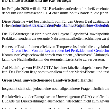
Bio-Landwirtschaft und die F2F-Strategie
Im Frühjahr 2020 will die EU-Exekutive außerdem ihre heiß ersehnte 
dabei um eine umfassende EU-Lebensmittelpolitik handeln, die jeden S
Diese Strategie wird beaufsichtigt vom für den Green Deal zuständi
Neuer EU-Agrarkommissar verspricht Förderung der ökologisc
Lebensmittelsicherheit sowie den Polen Janusz Wojciechowski und den
Die F2F-Strategie ist klar in von der Leyens Flagschiff-Umweltpolitik
Praktiken, sondern die gesamte Nahrungsmittelkette nachhaltiger zu ge
Ein erster Test auf einen effektiven Tempowechsel wird die angekün
Green Deal: Von der Leyen rudert bei Pestiziden und Gentechn
Kommissar Wojciechowski sprach von einem „offensiven“ Aktionsplan
kann, die Nachhaltigkeit in der gesamten Lieferkette zu verbessern.
Auf Nachfrage von EURACTIV bei einer kürzlich abgehaltenen Press
ist“. Das Problem liege somit vor allem auf der Markt-Ebene, und in
Green Deal, umweltschonende Landwirtschaft, Handel
Insgesamt stellt sich jedoch eine noch allgemeinere Frage, nämlich
Ein kürzlich von der Europäischen Umweltagentur (EUA) veröffentlic
Budgets für Direktzahlungen ausmachen, tatsächlich nicht zum gewün