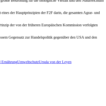
größte Bedrohung für die biologische Vielfalt und den Naturreichtum
ht eines der Hauptprinzipien der F2F darin, die gesamten Agrar- und
 Prinzip der von der früheren Europäischen Kommission verfolgten
rassem Gegensatz zur Handelspolitik gegenüber den USA und den
d Ernährung
Umweltschutz
Ursula von der Leyen