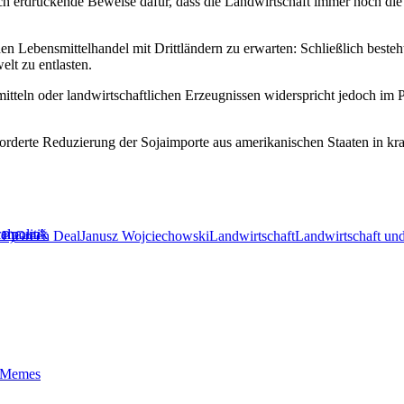
 erdrückende Beweise dafür, dass die Landwirtschaft immer noch die 
den Lebensmittelhandel mit Drittländern zu erwarten: Schließlich beste
lt zu entlasten.
itteln oder landwirtschaftlichen Erzeugnissen widerspricht jedoch im
rderte Reduzierung der Sojaimporte aus amerikanischen Staaten in k
rpolitik
ielraum“
AP)
Green Deal
Janusz Wojciechowski
Landwirtschaft
Landwirtschaft un
t-Memes