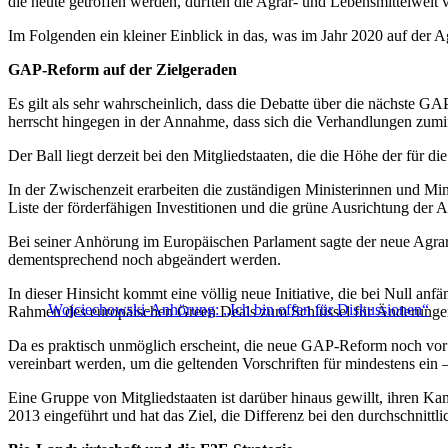
die heute getroffen werden, dürften die Agrar- und Lebensmittelwelt
Im Folgenden ein kleiner Einblick in das, was im Jahr 2020 auf der A
GAP-Reform auf der Zielgeraden
Es gilt als sehr wahrscheinlich, dass die Debatte über die nächste G
herrscht hingegen in der Annahme, dass sich die Verhandlungen zumin
Der Ball liegt derzeit bei den Mitgliedstaaten, die die Höhe der für 
In der Zwischenzeit erarbeiten die zuständigen Ministerinnen und Min
Liste der förderfähigen Investitionen und die grüne Ausrichtung der 
Bei seiner Anhörung im Europäischen Parlament sagte der neue Agra
dementsprechend noch abgeändert werden.
In dieser Hinsicht kommt eine völlig neue Initiative, die bei Null 
Wojciechowski-Anhörung: „Ich bin offen für Diskussionen“
Rahmen des europäischen Green Deals zum Schlüssel für Änderung
Da es praktisch unmöglich erscheint, die neue GAP-Reform noch vo
vereinbart werden, um die geltenden Vorschriften für mindestens ein –
Eine Gruppe von Mitgliedstaaten ist darüber hinaus gewillt, ihren
2013 eingeführt und hat das Ziel, die Differenz bei den durchschnittli