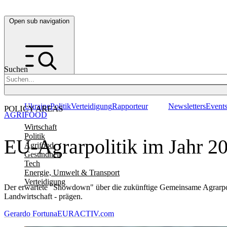
Open sub navigation
Suchen
Ukraine
Politik
Verteidigung
Rapporteur
Newsletters
Event
POLICY AREAS
AGRIFOOD
Wirtschaft
Politik
EU-Agrarpolitik im Jahr 20
Agrifood
Gesundheit
Tech
Energie, Umwelt & Transport
Verteidigung
Der erwartete "Showdown" über die zukünftige Gemeinsame Agrarpoli
Landwirtschaft - prägen.
Gerardo Fortuna
EURACTIV.com