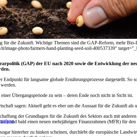
ng für die Zukunft. Wichtige Themen sind die GAP-Reform, mehr Bio-
m/it/image-photo/farmers-hand-planting-seed-soil-400537339" target="
rpolitik (GAP) der EU nach 2020 sowie die Entwicklung der neue
rden.
ler Endpunkt für langsame globale Ernährungsprozesse dargestellt. So
t werden.
 einer Übergangsperiode zu sein – deren Ende noch nicht in Sicht ist.
schaft sagen: Aktuell geht es eher um die Aussaat für die Zukunft als 
Schaffung der Grundlagen für die Zukunft des Sektors auch mit anderen 
egelung
ion) und bald einen neuen mehrjährigen Finanzrahmen (MFR) für den Z
ar hinterher zu hinken scheinen, durchlebt die europäische Landwir