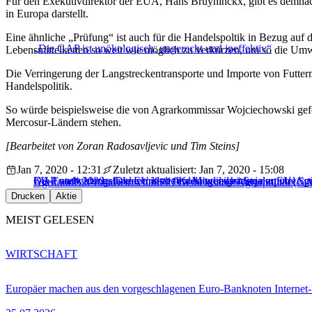
Für den Exekutivdirektor der EUA, Hans Bruyninckx, gibt es demnach
in Europa darstellt.
Eine ähnliche „Prüfung“ ist auch für die Handelspoltik in Bezug auf 
„Die GAP ist unökologisch, ungerecht und ineffektiv“
Lebensmittelketten so weit wie möglich zu verkürzen, um so die Umwe
Die Verringerung der Langstreckentransporte und Importe von Futterm
Handelspolitik.
So würde beispielsweise die von Agrarkommissar Wojciechowski gefo
Mercosur-Ländern stehen.
[Bearbeitet von Zoran Radosavljevic und Tim Steins]
Jan 7, 2020 - 12:31
Zuletzt aktualisiert: Jan 7, 2020 - 15:08
EU-Landwirtschaftskommissar fordert weniger Sojaimporte
Die Entwicklungsländer und die Kollateralschäden der EU-Agra
GAP nach 2020: „Die EU lässt den Mitgliedsstaaten zu viel Sp
Agrifood
Bio-Landwirtschaft
F2F
Gemeinsame Agrarpolitik (G
Drucken
Aktie
MEIST GELESEN
WIRTSCHAFT
Europäer machen aus den vorgeschlagenen Euro-Banknoten Interne