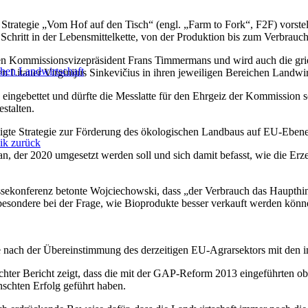
Strategie „Vom Hof auf den Tisch“ (engl. „Farm to Fork“, F2F) vorste
chritt in der Lebensmittelkette, von der Produktion bis zum Verbrauch
gen Kommissionsvizepräsident Frans Timmermans und wird auch die gri
hen Landwirtschaft
 Litauer Virginijus Sinkevičius in ihren jeweiligen Bereichen Landwir
 eingebettet und dürfte die Messlatte für den Ehrgeiz der Kommission s
stalten.
digte Strategie zur Förderung des ökologischen Landbaus auf EU-Ebene
ik zurück
, der 2020 umgesetzt werden soll und sich damit befasst, wie die Er
ekonferenz betonte Wojciechowski, dass „der Verbrauch das Haupthin
sbesondere bei der Frage, wie Bioprodukte besser verkauft werden könn
 die nach der Übereinstimmung des derzeitigen EU-Agrarsektors mit de
hter Bericht zeigt, dass die mit der GAP-Reform 2013 eingeführten ob
schten Erfolg geführt haben.