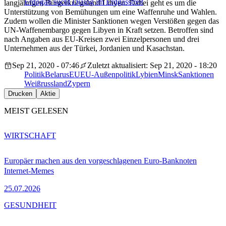
Erdogan sucht Dialog im Erdgasstreit
langjährigen Bürgerkriegsland Libyen. Dabei geht es um die
Unterstützung von Bemühungen um eine Waffenruhe und Wahlen.
Zudem wollen die Minister Sanktionen wegen Verstößen gegen das
UN-Waffenembargo gegen Libyen in Kraft setzen. Betroffen sind
nach Angaben aus EU-Kreisen zwei Einzelpersonen und drei
Unternehmen aus der Türkei, Jordanien und Kasachstan.
Sep 21, 2020 - 07:46
Zuletzt aktualisiert: Sep 21, 2020 - 18:20
Politik
Belarus
EU
EU-Außenpolitik
Lybien
Minsk
Sanktionen
Weißrussland
Zypern
Drucken
Aktie
MEIST GELESEN
WIRTSCHAFT
Europäer machen aus den vorgeschlagenen Euro-Banknoten
Internet-Memes
25.07.2026
GESUNDHEIT