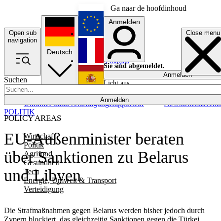
Ga naar de hoofdinhoud
Anmelden
Open sub
Close menu
English
navigation
Deutsch
Français
Sie sind abgemeldet.
Anmelden
Suchen
Licht aus
Español
Anmelden
Ukraine
Politik
Verteidigung
Rapporteur
Newsletters
Event
POLITIK
POLICY AREAS
EU-Außenminister beraten
Wirtschaft
Politik
über Sanktionen zu Belarus
Agrifood
Gesundheit
und Libyen
Tech
Energie, Umwelt & Transport
Verteidigung
Die Strafmaßnahmen gegen Belarus werden bisher jedoch durch
Zypern blockiert, das gleichzeitig Sanktionen gegen die Türkei