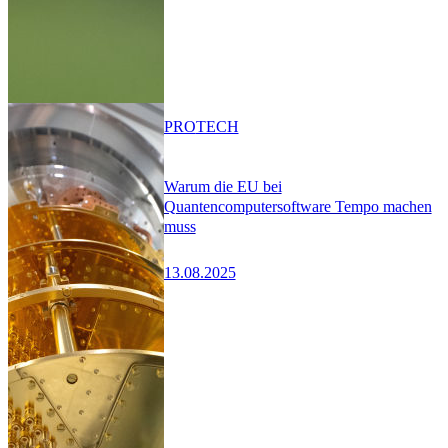
PRO
TECH
Warum die EU bei
Quantencomputersoftware Tempo machen
muss
13.08.2025