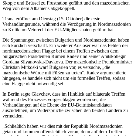
Skopje und Brüssel zu Frustration geführt und den mazedonischen
Weg von dem Albaniens abgekoppelt.
Tirana eröffnet am Dienstag (15. Oktober) die erste
Verhandlungsrunde, während die Verzögerung in Nordmazedonien
zu Kritik am Vetorecht der EU-Mitgliedstaaten geführt hat.
Die Spannungen zwischen Bulgarien und Nordmazedonien haben
sich kürzlich verschärft. Ein weiterer Auslöser war das Fehlen der
nordmazedonsichen Flagge bei einem Treffen zwischen dem
bulgarischen Präsidenten Rumen Radev und seiner Amtskollegin
Gordana Silyanovska-Davkova. Der mazedonische Premierminister
Christian Mitkoski warf Bulgarien vor, es versuche, „die
mazedonische Würde mit Füßen zu treten“. Radev argumentierte
hingegen, es handele sich nicht um ein formelles Treffen, sodass
eine Flagge nicht notwendig sei.
In Berlin sagte Glavchev, dass im Hinblick auf bilaterale Treffen
während des Prozesses vorgeschlagen worden sei, die
Verhandlungen auf die Ebene der EU-Beitrittskandidaten
auszudehnen, um Widersprüche zwischen den beiden Ländern zu
vermeiden.
„Schließlich haben wir dies mit der Republik Nordmazedonien
getan und kommen offensichtlich voran, denn auf dem Treffen