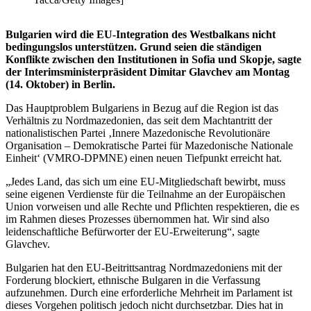
Bulgarien wird die EU-Integration des Westbalkans nicht
bedingungslos unterstützen. Grund seien die ständigen
Konflikte zwischen den Institutionen in Sofia und Skopje, sagte
der Interimsministerpräsident Dimitar Glavchev am Montag
(14. Oktober) in Berlin.
Das Hauptproblem Bulgariens in Bezug auf die Region ist das
Verhältnis zu Nordmazedonien, das seit dem Machtantritt der
nationalistischen Partei ‚Innere Mazedonische Revolutionäre
Organisation – Demokratische Partei für Mazedonische Nationale
Einheit‘ (VMRO-DPMNE) einen neuen Tiefpunkt erreicht hat.
„Jedes Land, das sich um eine EU-Mitgliedschaft bewirbt, muss
seine eigenen Verdienste für die Teilnahme an der Europäischen
Union vorweisen und alle Rechte und Pflichten respektieren, die es
im Rahmen dieses Prozesses übernommen hat. Wir sind also
leidenschaftliche Befürworter der EU-Erweiterung“, sagte
Glavchev.
Bulgarien hat den EU-Beitrittsantrag Nordmazedoniens mit der
Forderung blockiert, ethnische Bulgaren in die Verfassung
aufzunehmen. Durch eine erforderliche Mehrheit im Parlament ist
dieses Vorgehen politisch jedoch nicht durchsetzbar. Dies hat in