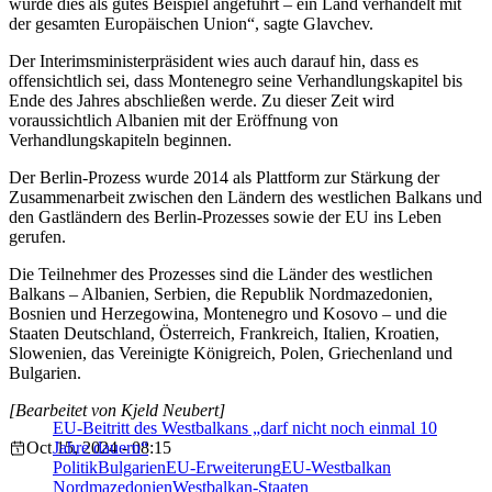
wurde dies als gutes Beispiel angeführt – ein Land verhandelt mit
der gesamten Europäischen Union“, sagte Glavchev.
Der Interimsministerpräsident wies auch darauf hin, dass es
offensichtlich sei, dass Montenegro seine Verhandlungskapitel bis
Ende des Jahres abschließen werde. Zu dieser Zeit wird
voraussichtlich Albanien mit der Eröffnung von
Verhandlungskapiteln beginnen.
Der Berlin-Prozess wurde 2014 als Plattform zur Stärkung der
Zusammenarbeit zwischen den Ländern des westlichen Balkans und
den Gastländern des Berlin-Prozesses sowie der EU ins Leben
gerufen.
Die Teilnehmer des Prozesses sind die Länder des westlichen
Balkans – Albanien, Serbien, die Republik Nordmazedonien,
Bosnien und Herzegowina, Montenegro und Kosovo – und die
Staaten Deutschland, Österreich, Frankreich, Italien, Kroatien,
Slowenien, das Vereinigte Königreich, Polen, Griechenland und
Bulgarien.
[Bearbeitet von Kjeld Neubert]
EU-Beitritt des Westbalkans „darf nicht noch einmal 10
Oct 15, 2024 - 08:15
Jahre dauern“
Politik
Bulgarien
EU-Erweiterung
EU-Westbalkan
Nordmazedonien
Westbalkan-Staaten