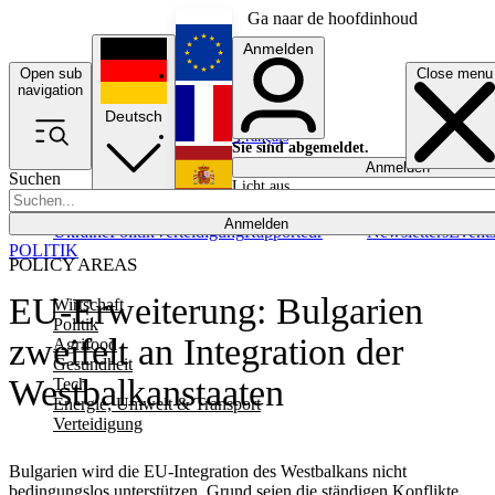
Ga naar de hoofdinhoud
Anmelden
Open sub
Close menu
English
navigation
Deutsch
Français
Sie sind abgemeldet.
Anmelden
Suchen
Licht aus
Español
Anmelden
Ukraine
Politik
Verteidigung
Rapporteur
Newsletters
Event
POLITIK
POLICY AREAS
EU-Erweiterung: Bulgarien
Wirtschaft
Politik
zweifelt an Integration der
Agrifood
Gesundheit
Westbalkanstaaten
Tech
Energie, Umwelt & Transport
Verteidigung
Bulgarien wird die EU-Integration des Westbalkans nicht
bedingungslos unterstützen. Grund seien die ständigen Konflikte