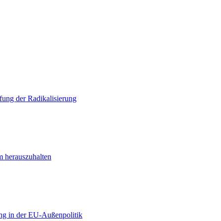
ung der Radikalisierung
m herauszuhalten
ng in der EU-Außenpolitik