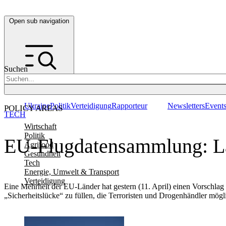
Open sub navigation
Suchen
Ukraine
Politik
Verteidigung
Rapporteur
Newsletters
Event
POLICY AREAS
TECH
Wirtschaft
Politik
EU-Flugdatensammlung: Län
Agrifood
Gesundheit
Tech
Energie, Umwelt & Transport
Verteidigung
Eine Mehrheit der EU-Länder hat gestern (11. April) einen Vorschlag
„Sicherheitslücke“ zu füllen, die Terroristen und Drogenhändler mög