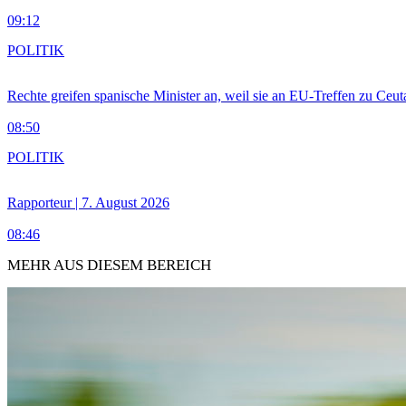
09:12
POLITIK
Rechte greifen spanische Minister an, weil sie an EU-Treffen zu Ceu
08:50
POLITIK
Rapporteur | 7. August 2026
08:46
MEHR AUS DIESEM BEREICH