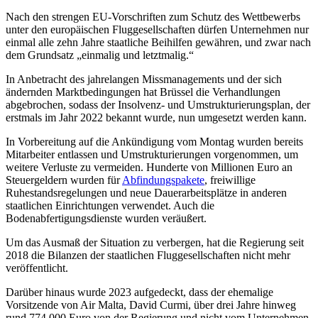
Nach den strengen EU-Vorschriften zum Schutz des Wettbewerbs
unter den europäischen Fluggesellschaften dürfen Unternehmen nur
einmal alle zehn Jahre staatliche Beihilfen gewähren, und zwar nach
dem Grundsatz „einmalig und letztmalig.“
In Anbetracht des jahrelangen Missmanagements und der sich
ändernden Marktbedingungen hat Brüssel die Verhandlungen
abgebrochen, sodass der Insolvenz- und Umstrukturierungsplan, der
erstmals im Jahr 2022 bekannt wurde, nun umgesetzt werden kann.
In Vorbereitung auf die Ankündigung vom Montag wurden bereits
Mitarbeiter entlassen und Umstrukturierungen vorgenommen, um
weitere Verluste zu vermeiden. Hunderte von Millionen Euro an
Steuergeldern wurden für
Abfindungspakete
, freiwillige
Ruhestandsregelungen und neue Dauerarbeitsplätze in anderen
staatlichen Einrichtungen verwendet. Auch die
Bodenabfertigungsdienste wurden veräußert.
Um das Ausmaß der Situation zu verbergen, hat die Regierung seit
2018 die Bilanzen der staatlichen Fluggesellschaften nicht mehr
veröffentlicht.
Darüber hinaus wurde 2023 aufgedeckt, dass der ehemalige
Vorsitzende von Air Malta, David Curmi, über drei Jahre hinweg
rund 774.000 Euro von der Regierung und nicht vom Unternehmen