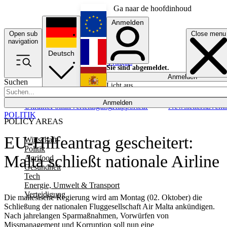
Ga naar de hoofdinhoud
Anmelden
Open sub
Close menu
English
navigation
Deutsch
Français
Sie sind abgemeldet.
Anmelden
Suchen
Licht aus
Español
Anmelden
Ukraine
Politik
Verteidigung
Rapporteur
Newsletters
Event
POLITIK
POLICY AREAS
EU-Hilfeantrag gescheitert:
Wirtschaft
Politik
Malta schließt nationale Airline
Agrifood
Gesundheit
Tech
Energie, Umwelt & Transport
Verteidigung
Die maltesische Regierung wird am Montag (02. Oktober) die
Schließung der nationalen Fluggesellschaft Air Malta ankündigen.
Nach jahrelangen Sparmaßnahmen, Vorwürfen von
Missmanagement und Korruption soll nun eine