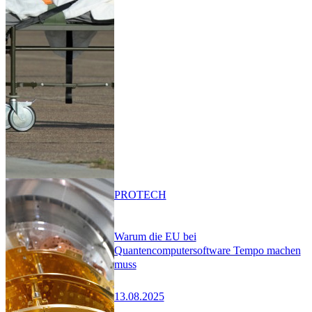
PRO
TECH
Warum die EU bei
Quantencomputersoftware Tempo machen
muss
13.08.2025