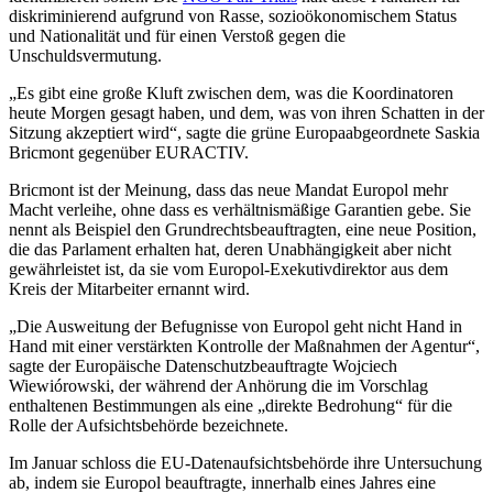
diskriminierend aufgrund von Rasse, sozioökonomischem Status
und Nationalität und für einen Verstoß gegen die
Unschuldsvermutung.
„Es gibt eine große Kluft zwischen dem, was die Koordinatoren
heute Morgen gesagt haben, und dem, was von ihren Schatten in der
Sitzung akzeptiert wird“, sagte die grüne Europaabgeordnete Saskia
Bricmont gegenüber EURACTIV.
Bricmont ist der Meinung, dass das neue Mandat Europol mehr
Macht verleihe, ohne dass es verhältnismäßige Garantien gebe. Sie
nennt als Beispiel den Grundrechtsbeauftragten, eine neue Position,
die das Parlament erhalten hat, deren Unabhängigkeit aber nicht
gewährleistet ist, da sie vom Europol-Exekutivdirektor aus dem
Kreis der Mitarbeiter ernannt wird.
„Die Ausweitung der Befugnisse von Europol geht nicht Hand in
Hand mit einer verstärkten Kontrolle der Maßnahmen der Agentur“,
sagte der Europäische Datenschutzbeauftragte Wojciech
Wiewiórowski, der während der Anhörung die im Vorschlag
enthaltenen Bestimmungen als eine „direkte Bedrohung“ für die
Rolle der Aufsichtsbehörde bezeichnete.
Im Januar schloss die EU-Datenaufsichtsbehörde ihre Untersuchung
ab, indem sie Europol beauftragte, innerhalb eines Jahres eine