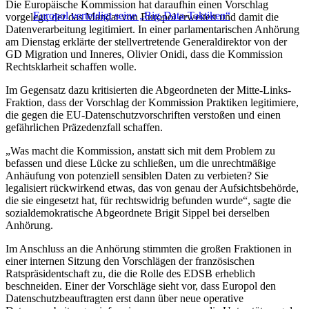
Die Europäische Kommission hat daraufhin einen Vorschlag
Europol verteidigt seine „Big-Data-Taktiken“
vorgelegt, der das Mandat von Europol erweitert und damit die
Datenverarbeitung legitimiert. In einer parlamentarischen Anhörung
am Dienstag erklärte der stellvertretende Generaldirektor von der
GD Migration und Inneres, Olivier Onidi, dass die Kommission
Rechtsklarheit schaffen wolle.
Im Gegensatz dazu kritisierten die Abgeordneten der Mitte-Links-
Fraktion, dass der Vorschlag der Kommission Praktiken legitimiere,
die gegen die EU-Datenschutzvorschriften verstoßen und einen
gefährlichen Präzedenzfall schaffen.
„Was macht die Kommission, anstatt sich mit dem Problem zu
befassen und diese Lücke zu schließen, um die unrechtmäßige
Anhäufung von potenziell sensiblen Daten zu verbieten? Sie
legalisiert rückwirkend etwas, das von genau der Aufsichtsbehörde,
die sie eingesetzt hat, für rechtswidrig befunden wurde“, sagte die
sozialdemokratische Abgeordnete Brigit Sippel bei derselben
Anhörung.
Im Anschluss an die Anhörung stimmten die großen Fraktionen in
einer internen Sitzung den Vorschlägen der französischen
Ratspräsidentschaft zu, die die Rolle des EDSB erheblich
beschneiden. Einer der Vorschläge sieht vor, dass Europol den
Datenschutzbeauftragten erst dann über neue operative