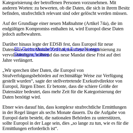
Kategorisierung der betroffenen Personen vorzunehmen. Mit
anderen Worten: zu bewerten, ob die Daten, die sich in ihrem Besitz
befinden, strafrechtlich relevant sind oder gelöscht werden müssen.
Auf der Grundlage einer neuen Maßnahme (Artikel 74a), die im
endgültigen Kompromiss enthalten ist, wird Europol diese Daten
jedoch aufbewahren.
Darüber hinaus legte der EDSB fest, dass Europol für neue
EU-Datenschutzbehörde rügt Europol wegen
Datensätze sechs Monate Zeit hat, um diese Kategorisierung zu
Datenverarbeitung
vervollständigen, während das neue Mandat diese Frist auf drei
Jahre verlängert.
„Wir sprechen über Daten, die Europol von
Strafverfolgungsbehörden auf rechtmäßige Weise zur Verfügung
gestellt wurden“, sagte der stellvertretende Exekutivdirektor von
Europol, Jürgen Ebner. Er betonte, dass die schiere Größe der
Datensätze bedeutet, dass mehr Zeit für die Kategorisierung der
Daten benötigt wird.
Ebner wies darauf hin, dass komplexe strafrechtliche Ermittlungen
in der Regel länger als sechs Monate dauern. Da die Aufgabe von
Europol darin besteht, die nationalen Behörden zu unterstützen,
sollte Europol in der Lage sein, dies „so lange zu tun, wie es für die
Ermittlungen erforderlich ist“.