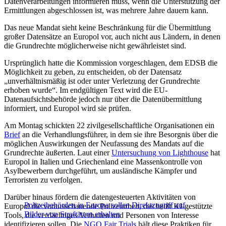
Datenverarbeitungen informieren muss, wenn die Unterstützung der
Ermittlungen abgeschlossen ist, was mehrere Jahre dauern kann.
Das neue Mandat sieht keine Beschränkung für die Übermittlung
großer Datensätze an Europol vor, auch nicht aus Ländern, in denen
die Grundrechte möglicherweise nicht gewährleistet sind.
Ursprünglich hatte die Kommission vorgeschlagen, dem EDSB die
Möglichkeit zu geben, zu entscheiden, ob der Datensatz
„unverhältnismäßig ist oder unter Verletzung der Grundrechte
erhoben wurde“. Im endgültigen Text wird die EU-
Datenaufsichtsbehörde jedoch nur über die Datenübermittlung
informiert, und Europol wird sie prüfen.
Am Montag schickten 22 zivilgesellschaftliche Organisationen ein
Brief
an die Verhandlungsführer, in dem sie ihre Besorgnis über die
möglichen Auswirkungen der Neufassung des Mandats auf die
Grundrechte äußerten. Laut einer
Untersuchung von Lighthouse
hat
Europol in Italien und Griechenland eine Massenkontrolle von
Asylbewerbern durchgeführt, um ausländische Kämpfer und
Terroristen zu verfolgen.
Darüber hinaus fördern die datengesteuerten Aktivitäten von
Polizeibehörden in Europa sollen Direktzugriff auf
Europol die vorausschauende Polizeiarbeit, das heißt KI-gestützte
Bilder von Straftätern erhalten
Tools, die verdächtiges Verhalten und Personen von Interesse
identifizieren sollen. Die
NGO Fair Trials
hält diese Praktiken für