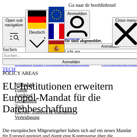
Ga naar de hoofdinhoud
Anmelden
Open sub
Close menu
English
navigation
Deutsch
Français
Sie sind abgemeldet.
Anmelden
Suchen
Licht aus
Español
Anmelden
Ukraine
Politik
Verteidigung
Rapporteur
Newsletters
Event
TECH
POLICY AREAS
EU-Institutionen erweitern
Wirtschaft
Politik
Europol-Mandat für die
Agrifood
Gesundheit
Datenbeschaffung
Tech
Energie, Umwelt & Transport
Verteidigung
Die europäischen Mitgesetzgeber haben sich auf ein neues Mandat
für Europol geeinigt und damit eine Kontroverse über die