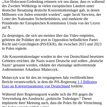
„Am Holocaust-Gedenktag erinnern wir uns daran, dass es während
des Zweiten Weltkriegs in vielen europäischen Ländern unter
deutscher Besatzung deutsche Konzentrationslager gab, in denen
Millionen von Juden ermordet wurden“, sagte Jacek Siewiera, der
Leiter des Nationalen Sicherheitsbüros, und markierte die
Präsidentin der Europäischen Kommission Ursula von der Leyen
auf X.
Zu denjenigen, die sich am meisten über das Video empörten,
gehörten die Politiker der jetzt in Opposition befindlichen Partei
Recht und Gerechtigkeit (PiS/EKR), die zwischen 2015 und 2023
in Polen regierte.
Alle Konzentrationslager wurden in den von Deutschland besetzten
Gebieten errichtet, die Nazis waren Deutsche und sollten „deutsche
Nazis“ genannt werden, erklärte der ehemalige stellvertretende
Außenminister Arkadiusz Mularczyk.
Mularczyk war für den im vergangenen Jahr veröffentlichten
Bericht verantwortlich, in dem die PiS-Regierung
1,3 Billionen
Euro an Kriegsreparationen von Deutschland
forderte.
Während ihrer Regierungszeit wandte sich die PiS gegen die
Verwendung des Ausdrucks „polnische Todeslager.“ Dieser
implizierte ihrer Meinung nach, dass die Polen für die Vernichtung