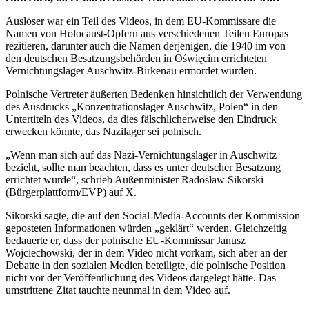
Auslöser war ein Teil des Videos, in dem EU-Kommissare die
Namen von Holocaust-Opfern aus verschiedenen Teilen Europas
rezitieren, darunter auch die Namen derjenigen, die 1940 im von
den deutschen Besatzungsbehörden in Oświęcim errichteten
Vernichtungslager Auschwitz-Birkenau ermordet wurden.
Polnische Vertreter äußerten Bedenken hinsichtlich der Verwendung
des Ausdrucks „Konzentrationslager Auschwitz, Polen“ in den
Untertiteln des Videos, da dies fälschlicherweise den Eindruck
erwecken könnte, das Nazilager sei polnisch.
„Wenn man sich auf das Nazi-Vernichtungslager in Auschwitz
bezieht, sollte man beachten, dass es unter deutscher Besatzung
errichtet wurde“, schrieb Außenminister Radosław Sikorski
(Bürgerplattform/EVP) auf X.
Sikorski sagte, die auf den Social-Media-Accounts der Kommission
geposteten Informationen würden „geklärt“ werden. Gleichzeitig
bedauerte er, dass der polnische EU-Kommissar Janusz
Wojciechowski, der in dem Video nicht vorkam, sich aber an der
Debatte in den sozialen Medien beteiligte, die polnische Position
nicht vor der Veröffentlichung des Videos dargelegt hätte. Das
umstrittene Zitat tauchte neunmal in dem Video auf.