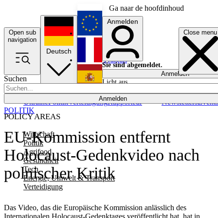
Ga naar de hoofdinhoud
Anmelden
Open sub
Close menu
English
navigation
Deutsch
Français
Sie sind abgemeldet.
Anmelden
Suchen
Licht aus
Español
Anmelden
Ukraine
Politik
Verteidigung
Rapporteur
Newsletters
Event
POLITIK
POLICY AREAS
EU-Kommission entfernt
Wirtschaft
Politik
Holocaust-Gedenkvideo nach
Agrifood
Gesundheit
polnischer Kritik
Tech
Energie, Umwelt & Transport
Verteidigung
Das Video, das die Europäische Kommission anlässlich des
Internationalen Holocaust-Gedenktages veröffentlicht hat, hat in