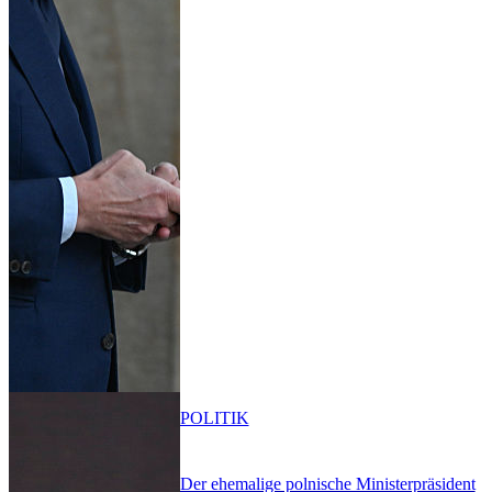
POLITIK
Der ehemalige polnische Ministerpräsident