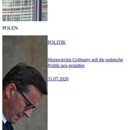
POLEN
POLITIK
Morawieckis Grillparty soll die polnische
Politik neu gestalten
31.07.2026