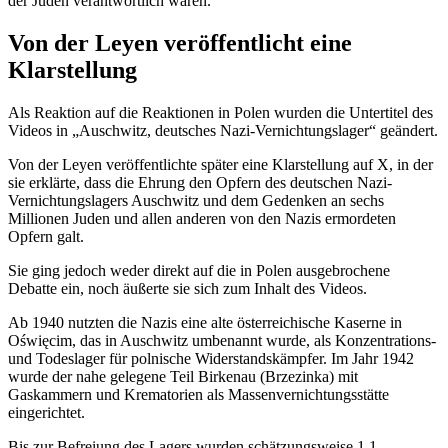
der Juden verantwortlich wären.
Von der Leyen veröffentlicht eine
Klarstellung
Als Reaktion auf die Reaktionen in Polen wurden die Untertitel des
Videos in „Auschwitz, deutsches Nazi-Vernichtungslager“ geändert.
Von der Leyen veröffentlichte später eine Klarstellung auf X, in der
sie erklärte, dass die Ehrung den Opfern des deutschen Nazi-
Vernichtungslagers Auschwitz und dem Gedenken an sechs
Millionen Juden und allen anderen von den Nazis ermordeten
Opfern galt.
Sie ging jedoch weder direkt auf die in Polen ausgebrochene
Debatte ein, noch äußerte sie sich zum Inhalt des Videos.
Ab 1940 nutzten die Nazis eine alte österreichische Kaserne in
Oświęcim, das in Auschwitz umbenannt wurde, als Konzentrations-
und Todeslager für polnische Widerstandskämpfer. Im Jahr 1942
wurde der nahe gelegene Teil Birkenau (Brzezinka) mit
Gaskammern und Krematorien als Massenvernichtungsstätte
eingerichtet.
Bis zur Befreiung des Lagers wurden schätzungsweise 1,1