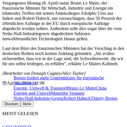
Vergangenen Montag (8. April) nutze Bruno Le Maire, der
französische Minister für Wirtschaft, Industrie und Energie ein
trilaterales Treffen mit seinen Amtskollegen Adolpho Urso aus
Italien und Robert Habeck, um vorzuschlagen, dass 50 Prozent der
öffentlichen Aufträge in der EU durch europäische Aufträge
abgedeckt werden sollten. Außerdem solle dies sogar über die vom
Netto-Null-Industriegesetz abgedeckten Sektoren
umweltfreundlicher Technologien hinaus gelten.
Laut dem Büro des französischen Ministers hat der Vorschlag in den
deutschen Reihen noch keinen Anklang gefunden. „Sie wollen
sicherstellen, dass wir in der Lage sind, die Schwellenwerte, die wir
für uns selbst festlegen, zu erfüllen“, erklärte Le Maires Kabinett.
[Bearbeitet von Donagh Cagney/Alice Taylor]
Breton fordert mehr Unterstützung für europäische
Apr 10, 2024 - 11:08
Solarbranche
Energie, Umwelt & Transport
Bruno Le Maire
China
Energie und Umwelt
Magrethe Vestager
Netto-Null-Industrie-Gesetz
Robert Habeck
Thierry Breton
Drucken
Aktie
MEIST GELESEN