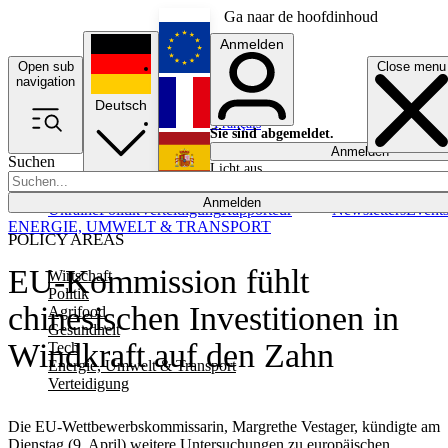
Ga naar de hoofdinhoud
Anmelden
Open sub
Close menu
English
navigation
Deutsch
Français
Sie sind abgemeldet.
Anmelden
Suchen
Licht aus
Español
Anmelden
Ukraine
Politik
Verteidigung
Rapporteur
Newsletters
Event
ENERGIE, UMWELT & TRANSPORT
POLICY AREAS
EU-Kommission fühlt
Wirtschaft
Politik
chinesischen Investitionen in
Agrifood
Gesundheit
Windkraft auf den Zahn
Tech
Energie, Umwelt & Transport
Verteidigung
Die EU-Wettbewerbskommissarin, Margrethe Vestager, kündigte am
Dienstag (9. April) weitere Untersuchungen zu europäischen