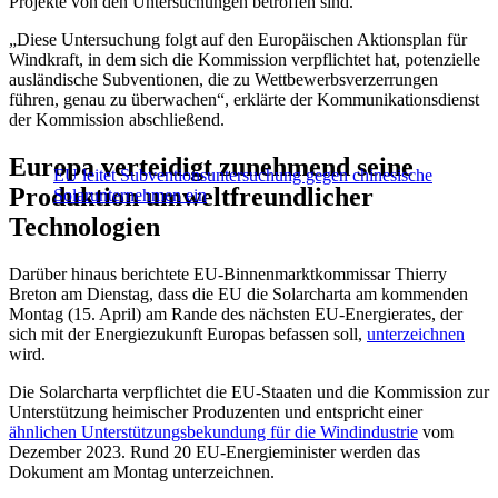
Projekte von den Untersuchungen betroffen sind.
„Diese Untersuchung folgt auf den Europäischen Aktionsplan für
Windkraft, in dem sich die Kommission verpflichtet hat, potenzielle
ausländische Subventionen, die zu Wettbewerbsverzerrungen
führen, genau zu überwachen“, erklärte der Kommunikationsdienst
der Kommission abschließend.
Europa verteidigt zunehmend seine
EU leitet Subventionsuntersuchung gegen chinesische
Produktion umweltfreundlicher
Solarunternehmen ein
Technologien
Darüber hinaus berichtete EU-Binnenmarktkommissar Thierry
Breton am Dienstag, dass die EU die Solarcharta am kommenden
Montag (15. April) am Rande des nächsten EU-Energierates, der
sich mit der Energiezukunft Europas befassen soll,
unterzeichnen
wird.
Die Solarcharta verpflichtet die EU-Staaten und die Kommission zur
Unterstützung heimischer Produzenten und entspricht einer
ähnlichen Unterstützungsbekundung für die Windindustrie
vom
Dezember 2023. Rund 20 EU-Energieminister werden das
Dokument am Montag unterzeichnen.