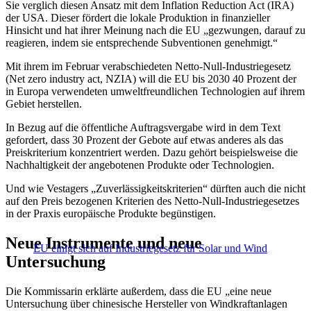
Sie verglich diesen Ansatz mit dem Inflation Reduction Act (IRA)
der USA. Dieser fördert die lokale Produktion in finanzieller
Hinsicht und hat ihrer Meinung nach die EU „gezwungen, darauf zu
reagieren, indem sie entsprechende Subventionen genehmigt.“
Mit ihrem im Februar verabschiedeten Netto-Null-Industriegesetz
(Net zero industry act, NZIA) will die EU bis 2030 40 Prozent der
in Europa verwendeten umweltfreundlichen Technologien auf ihrem
Gebiet herstellen.
In Bezug auf die öffentliche Auftragsvergabe wird in dem Text
gefordert, dass 30 Prozent der Gebote auf etwas anderes als das
Preiskriterium konzentriert werden. Dazu gehört beispielsweise die
Nachhaltigkeit der angebotenen Produkte oder Technologien.
Und wie Vestagers „Zuverlässigkeitskriterien“ dürften auch die nicht
auf den Preis bezogenen Kriterien des Netto-Null-Industriegesetzes
in der Praxis europäische Produkte begünstigen.
Neue Instrumente und neue
EU einigt sich auf Industriegesetz für Solar und Wind
Untersuchung
Die Kommissarin erklärte außerdem, dass die EU „eine neue
Untersuchung über chinesische Hersteller von Windkraftanlagen