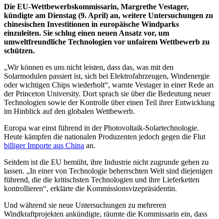
Die EU-Wettbewerbskommissarin, Margrethe Vestager,
kündigte am Dienstag (9. April) an, weitere Untersuchungen zu
chinesischen Investitionen in europäische Windparks
einzuleiten. Sie schlug einen neuen Ansatz vor, um
umweltfreundliche Technologien vor unfairem Wettbewerb zu
schützen.
„Wir können es uns nicht leisten, dass das, was mit den
Solarmodulen passiert ist, sich bei Elektrofahrzeugen, Windenergie
oder wichtigen Chips wiederholt“, warnte Vestager in einer Rede an
der Princeton University. Dort sprach sie über die Bedeutung neuer
Technologien sowie der Kontrolle über einen Teil ihrer Entwicklung
im Hinblick auf den globalen Wettbewerb.
Europa war einst führend in der Photovoltaik-Solartechnologie.
Heute kämpfen die nationalen Produzenten jedoch gegen die Flut
billiger Importe aus China
an.
Seitdem ist die EU bemüht, ihre Industrie nicht zugrunde gehen zu
lassen. „In einer von Technologie beherrschten Welt sind diejenigen
führend, die die kritischsten Technologien und ihre Lieferketten
kontrollieren“, erklärte die Kommissionsvizepräsidentin.
Und während sie neue Untersuchungen zu mehreren
Windkraftprojekten ankündigte, räumte die Kommissarin ein, dass