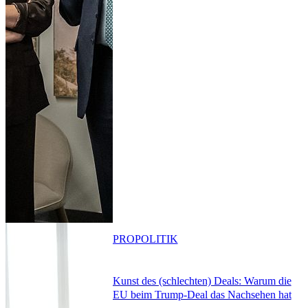
PRO
POLITIK
Kunst des (schlechten) Deals: Warum die
EU beim Trump-Deal das Nachsehen hat