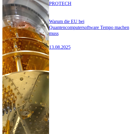
PRO
TECH
Warum die EU bei
Quantencomputersoftware Tempo machen
muss
13.08.2025