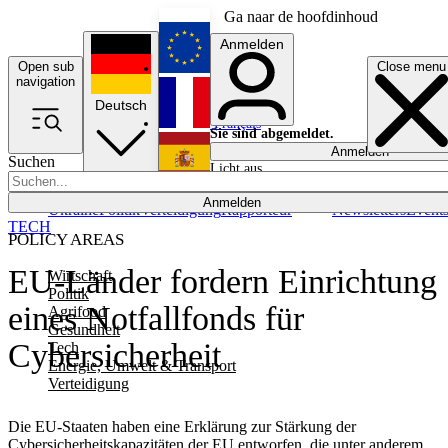
Ga naar de hoofdinhoud
Anmelden
Open sub
Close menu
English
navigation
Deutsch
Français
Sie sind abgemeldet.
Anmelden
Suchen
Licht aus
Español
Anmelden
Ukraine
Politik
Verteidigung
Rapporteur
Newsletters
Event
TECH
POLICY AREAS
EU-Länder fordern Einrichtung
Wirtschaft
Politik
eines Notfallfonds für
Agrifood
Gesundheit
Cybersicherheit
Tech
Energie, Umwelt & Transport
Verteidigung
Die EU-Staaten haben eine Erklärung zur Stärkung der
Cybersicherheitskapazitäten der EU entworfen, die unter anderem