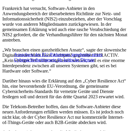
Frankreich hat versucht, Software-Anbieter in den
Anwendungsbereich der überarbeiteten Richtlinie zur Netz- und
Informationssicherheit (NIS2) einzubeziehen, aber der Vorschlag
wurde von anderen Mitgliedstaaten zurückgewiesen. In der
gemeinsamen Erklärung wird auch eine rasche Verabschiedung der
NIS2 gefordert, die die Verhandlungsführer für den nächsten Monat
anstreben.
„Wir brauchen einen ganzheitlichen Ansatz“, sagte der slowenische
Ausschuss des EU-Parlaments genehmigt neues
Digitalminister Mark Boris Andrijanič gegenüber EURACTIV.
Cybersicherheitsgesetz für kritische Dienste
„Kein einziger Teil sollte ausgelassen werden, weil es eine enorme
Interdependenz zwischen all unseren Systemen gibt, sei es bei
Hardware oder Software.“
Darüber hinaus wies die Erklärung auf den „Cyber Resilience Act“
hin, eine bevorstehende EU-Verordnung, die gemeinsame
Cybersicherheits-Standards für vernetzte Geräte und Dienste
festlegen soll und derzeit für das dritte Quartal 2023 erwartet wird.
Die Telekom-Betreiber hoffen, dass die Software-Anbieter diese
neuen Anforderungen erfüllen werden müssen. Es ist jedoch noch
nicht klar, ob der Cyber Resilience Act nur kommerzielle Internet-
of-Things-Geräte oder auch B2B-Geräte abdecken wird.