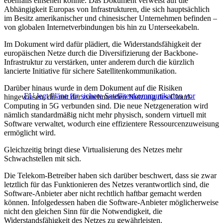
ebenfalls einsehen konnte. Das Dokument verweist auf die
Abhängigkeit Europas von Infrastrukturen, die sich hauptsächlich
im Besitz amerikanischer und chinesischer Unternehmen befinden –
von globalen Internetverbindungen bis hin zu Unterseekabeln.
Im Dokument wird dafür plädiert, die Widerstandsfähigkeit der
europäischen Netze durch die Diversifizierung der Backbone-
Infrastruktur zu verstärken, unter anderem durch die kürzlich
lancierte Initiative für sichere Satellitenkommunikation.
Darüber hinaus wurde in dem Dokument auf die Risiken
EU legt Pläne für sichere Satellitenkommunikation vor
hingewiesen, die mit der zunehmenden Nutzung des Cloud-
Computing in 5G verbunden sind. Die neue Netzgeneration wird
nämlich standardmäßig nicht mehr physisch, sondern virtuell mit
Software verwaltet, wodurch eine effizientere Ressourcenzuweisung
ermöglicht wird.
Gleichzeitig bringt diese Virtualisierung des Netzes mehr
Schwachstellen mit sich.
Die Telekom-Betreiber haben sich darüber beschwert, dass sie zwar
letztlich für das Funktionieren des Netzes verantwortlich sind, die
Software-Anbieter aber nicht rechtlich haftbar gemacht werden
können. Infolgedessen haben die Software-Anbieter möglicherweise
nicht den gleichen Sinn für die Notwendigkeit, die
Widerstandsfähigkeit des Netzes zu gewährleisten.