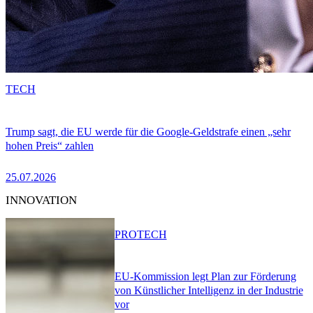
TECH
Trump sagt, die EU werde für die Google-Geldstrafe einen „sehr
hohen Preis“ zahlen
25.07.2026
INNOVATION
PRO
TECH
EU-Kommission legt Plan zur Förderung
von Künstlicher Intelligenz in der Industrie
vor