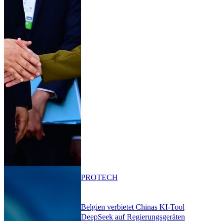
PRO
TECH
Belgien verbietet Chinas KI-Tool
DeepSeek auf Regierungsgeräten