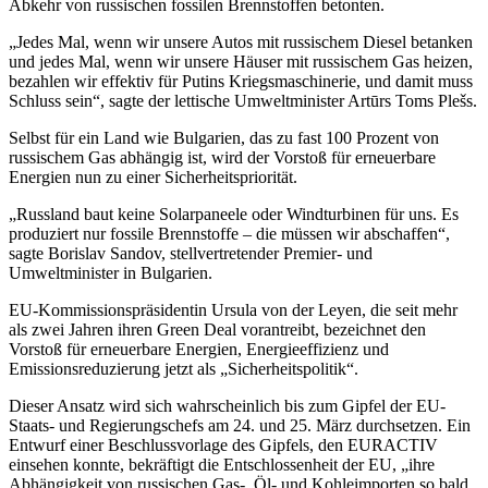
Abkehr von russischen fossilen Brennstoffen betonten.
„Jedes Mal, wenn wir unsere Autos mit russischem Diesel betanken
und jedes Mal, wenn wir unsere Häuser mit russischem Gas heizen,
bezahlen wir effektiv für Putins Kriegsmaschinerie, und damit muss
Schluss sein“, sagte der lettische Umweltminister Artūrs Toms Plešs.
Selbst für ein Land wie Bulgarien, das zu fast 100 Prozent von
russischem Gas abhängig ist, wird der Vorstoß für erneuerbare
Energien nun zu einer Sicherheitspriorität.
„Russland baut keine Solarpaneele oder Windturbinen für uns. Es
produziert nur fossile Brennstoffe – die müssen wir abschaffen“,
sagte Borislav Sandov, stellvertretender Premier- und
Umweltminister in Bulgarien.
EU-Kommissionspräsidentin Ursula von der Leyen, die seit mehr
als zwei Jahren ihren Green Deal vorantreibt, bezeichnet den
Vorstoß für erneuerbare Energien, Energieeffizienz und
Emissionsreduzierung jetzt als „Sicherheitspolitik“.
Dieser Ansatz wird sich wahrscheinlich bis zum Gipfel der EU-
Staats- und Regierungschefs am 24. und 25. März durchsetzen. Ein
Entwurf einer Beschlussvorlage des Gipfels, den EURACTIV
einsehen konnte, bekräftigt die Entschlossenheit der EU, „ihre
Abhängigkeit von russischen Gas-, Öl- und Kohleimporten so bald