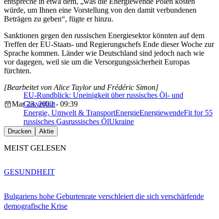
entspreche in etwa dem, „was die Energiewende Polen kosten
würde, um Ihnen eine Vorstellung von den damit verbundenen
Beträgen zu geben“, fügte er hinzu.
Sanktionen gegen den russischen Energiesektor könnten auf dem
Treffen der EU-Staats- und Regierungschefs Ende dieser Woche zur
Sprache kommen. Länder wie Deutschland sind jedoch nach wie
vor dagegen, weil sie um die Versorgungssicherheit Europas
fürchten.
[Bearbeitet von Alice Taylor und Frédéric Simon]
EU-Rundblick: Uneinigkeit über russisches Öl- und
Mar 23, 2022 - 09:39
Gasverbot
Energie, Umwelt & Transport
Energie
Energiewende
Fit for 55
russisches Gas
russisches Öl
Ukraine
Drucken
Aktie
MEIST GELESEN
GESUNDHEIT
Bulgariens hohe Geburtenrate verschleiert die sich verschärfende
demografische Krise