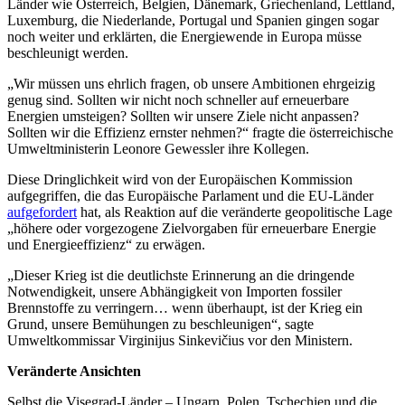
Länder wie Österreich, Belgien, Dänemark, Griechenland, Lettland,
Luxemburg, die Niederlande, Portugal und Spanien gingen sogar
noch weiter und erklärten, die Energiewende in Europa müsse
beschleunigt werden.
„Wir müssen uns ehrlich fragen, ob unsere Ambitionen ehrgeizig
genug sind. Sollten wir nicht noch schneller auf erneuerbare
Energien umsteigen? Sollten wir unsere Ziele nicht anpassen?
Sollten wir die Effizienz ernster nehmen?“ fragte die österreichische
Umweltministerin Leonore Gewessler ihre Kollegen.
Diese Dringlichkeit wird von der Europäischen Kommission
aufgegriffen, die das Europäische Parlament und die EU-Länder
aufgefordert
hat, als Reaktion auf die veränderte geopolitische Lage
„höhere oder vorgezogene Zielvorgaben für erneuerbare Energie
und Energieeffizienz“ zu erwägen.
„Dieser Krieg ist die deutlichste Erinnerung an die dringende
Notwendigkeit, unsere Abhängigkeit von Importen fossiler
Brennstoffe zu verringern… wenn überhaupt, ist der Krieg ein
Grund, unsere Bemühungen zu beschleunigen“, sagte
Umweltkommissar Virginijus Sinkevičius vor den Ministern.
Veränderte Ansichten
Selbst die Visegrad-Länder – Ungarn, Polen, Tschechien und die