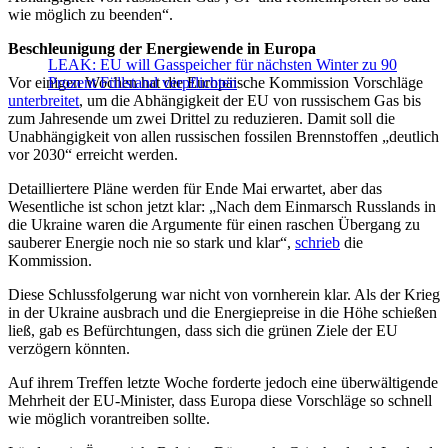
wie möglich zu beenden“.
Beschleunigung der Energiewende in Europa
LEAK: EU will Gasspeicher für nächsten Winter zu 90
Vor einigen Wochen hat die Europäische Kommission Vorschläge
Prozent Füllstand verpflichten
unterbreitet
, um die Abhängigkeit der EU von russischem Gas bis
zum Jahresende um zwei Drittel zu reduzieren. Damit soll die
Unabhängigkeit von allen russischen fossilen Brennstoffen „deutlich
vor 2030“ erreicht werden.
Detailliertere Pläne werden für Ende Mai erwartet, aber das
Wesentliche ist schon jetzt klar: „Nach dem Einmarsch Russlands in
die Ukraine waren die Argumente für einen raschen Übergang zu
sauberer Energie noch nie so stark und klar“,
schrieb
die
Kommission.
Diese Schlussfolgerung war nicht von vornherein klar. Als der Krieg
in der Ukraine ausbrach und die Energiepreise in die Höhe schießen
ließ, gab es Befürchtungen, dass sich die grünen Ziele der EU
verzögern könnten.
Auf ihrem Treffen letzte Woche forderte jedoch eine überwältigende
Mehrheit der EU-Minister, dass Europa diese Vorschläge so schnell
wie möglich vorantreiben sollte.