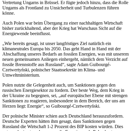
Vertretung Ungarns in Brüssel. Er fügte jedoch hinzu, dass die Rolle
Ungarns als Frontland zu Unsicherheit und Turbulenzen führen
könne.
Auch Polen war beim Übergang zu einer nachhaltigen Wirtschaft
bisher zurückhaltend, aber der Krieg hat Warschaus Sicht auf die
Energiewende beeinflusst.
„Wie bereits gesagt, ist unser langfristiges Ziel natürlich ein
klimaneutrales Europa bis 2050. Das geht Hand in Hand mit der
Abschaffung unseres Bedarfs an fossilen Energien, was mit unserem
neuen gemeinsamen Anliegen einhergeht, nämlich dem Verzicht auf
fossile Brennstoffe aus Russland“, sagte Adam Guibourgé-
Czetwertyński, polnischer Staatssekretär im Klima- und
Umweltministerium.
Polen nutzte die Gelegenheit auch, um Sanktionen gegen den
russischen Energiesektor zu fordern. Der beste Weg, dem Krieg in
der Ukraine zu begegnen, sei, „auf europäischer Ebene mit strengen
Sanktionen zu reagieren, insbesondere in dem Bereich, der uns am
Herzen liegt: Energie“, so Guibourgé-Czetwertyński.
Der polnische Minister schien auch Deutschland herauszufordern.
Deutsche Experten hätten ihm gesagt, dass Sanktionen gegen
Russland die Wirtschaft 1-2 Prozent des BIP kosten würden. Dies