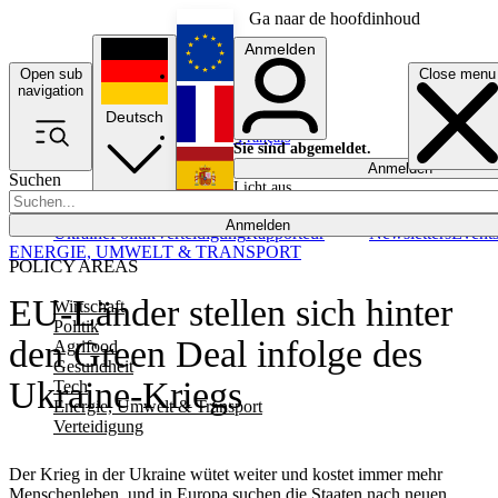
Ga naar de hoofdinhoud
Anmelden
Open sub
Close menu
English
navigation
Deutsch
Français
Sie sind abgemeldet.
Anmelden
Suchen
Licht aus
Español
Anmelden
Ukraine
Politik
Verteidigung
Rapporteur
Newsletters
Event
ENERGIE, UMWELT & TRANSPORT
POLICY AREAS
EU-Länder stellen sich hinter
Wirtschaft
Politik
den Green Deal infolge des
Agrifood
Gesundheit
Ukraine-Kriegs
Tech
Energie, Umwelt & Transport
Verteidigung
Der Krieg in der Ukraine wütet weiter und kostet immer mehr
Menschenleben, und in Europa suchen die Staaten nach neuen