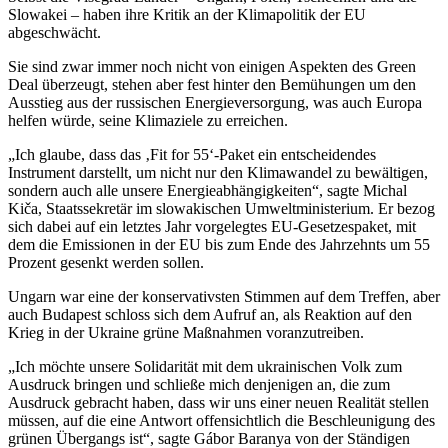
Slowakei – haben ihre Kritik an der Klimapolitik der EU
abgeschwächt.
Sie sind zwar immer noch nicht von einigen Aspekten des Green
Deal überzeugt, stehen aber fest hinter den Bemühungen um den
Ausstieg aus der russischen Energieversorgung, was auch Europa
helfen würde, seine Klimaziele zu erreichen.
„Ich glaube, dass das ‚Fit for 55‘-Paket ein entscheidendes
Instrument darstellt, um nicht nur den Klimawandel zu bewältigen,
sondern auch alle unsere Energieabhängigkeiten“, sagte Michal
Kiča, Staatssekretär im slowakischen Umweltministerium. Er bezog
sich dabei auf ein letztes Jahr vorgelegtes EU-Gesetzespaket, mit
dem die Emissionen in der EU bis zum Ende des Jahrzehnts um 55
Prozent gesenkt werden sollen.
Ungarn war eine der konservativsten Stimmen auf dem Treffen, aber
auch Budapest schloss sich dem Aufruf an, als Reaktion auf den
Krieg in der Ukraine grüne Maßnahmen voranzutreiben.
„Ich möchte unsere Solidarität mit dem ukrainischen Volk zum
Ausdruck bringen und schließe mich denjenigen an, die zum
Ausdruck gebracht haben, dass wir uns einer neuen Realität stellen
müssen, auf die eine Antwort offensichtlich die Beschleunigung des
grünen Übergangs ist“, sagte Gábor Baranya von der Ständigen