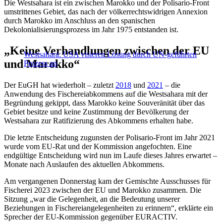
Die Westsahara ist ein zwischen Marokko und der Polisario-Front
umstrittenes Gebiet, das nach der völkerrechtswidrigen Annexion
durch Marokko im Anschluss an den spanischen
Dekolonialisierungsprozess im Jahr 1975 entstanden ist.
„Keine Verhandlungen zwischen der EU
Westsahara: USA visieren Lösung durch UN-geführten
und Marokko“
Prozess an
Der EuGH hat wiederholt – zuletzt
2018
und
2021
– die
Anwendung des Fischereiabkommens auf die Westsahara mit der
Begründung gekippt, dass Marokko keine Souveränität über das
Gebiet besitze und keine Zustimmung der Bevölkerung der
Westsahara zur Ratifizierung des Abkommens erhalten habe.
Die letzte Entscheidung zugunsten der Polisario-Front im Jahr 2021
wurde vom EU-Rat und der Kommission angefochten. Eine
endgültige Entscheidung wird nun im Laufe dieses Jahres erwartet –
Monate nach Auslaufen des aktuellen Abkommens.
Am vergangenen Donnerstag kam der Gemischte Ausschusses für
Fischerei 2023 zwischen der EU und Marokko zusammen. Die
Sitzung „war die Gelegenheit, an die Bedeutung unserer
Beziehungen in Fischereiangelegenheiten zu erinnern“, erklärte ein
Sprecher der EU-Kommission gegenüber EURACTIV.