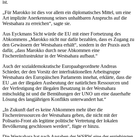
ist.
„Für Marokko ist dies vor allem ein diplomatisches Mittel, um eine
Art implizite Anerkennung seines unhaltbaren Anspruchs auf die
Westsahara zu erreichen“, sagte sie.
Aus Eyckmans Sicht würde die EU mit einer Fortsetzung des
Abkommens „Marokko nicht nur dafür bezahlen, dass es Zugang zu
den Gewässern der Westsahara erhält“, sondern in der Praxis auch
dafür, „dass Marokko durch neue Abkommen eine
Fischereiinfrastruktur in der Westsahara aufbaut.“
Auch der sozialdemokratische Europaabgeordnete Andreas
Schieder, der den Vorsitz der interfraktionellen Arbeitsgruppe
Westsahara des Europäischen Parlaments innehat, erklärte, dass die
EU „an der illegalen Ausbeutung der natürlichen Ressourcen und
der Verfestigung der illegalen Besatzung in der Westsahara
mitschuldig ist und die Bemühungen der UNO um eine dauerhafte
Lösung des langjährigen Konflikts unterwandert hat.“
„In Zukunft darf es keine Abkommen mehr über die
Fischereiressourcen der Westsahara geben, die nicht mit der
Polisario-Front als legitime politische Vertretung der lokalen
Bevölkerung geschlossen werden“, fügte er hinzu.
Die Westsahara hat nach Angaben der WSRW eine der ergiebigsten