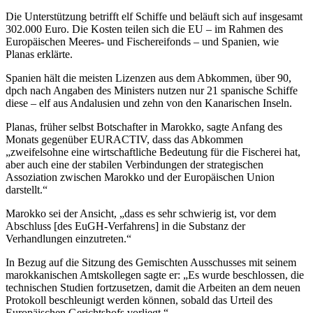
Die Unterstützung betrifft elf Schiffe und beläuft sich auf insgesamt
302.000 Euro. Die Kosten teilen sich die EU – im Rahmen des
Europäischen Meeres- und Fischereifonds – und Spanien, wie
Planas erklärte.
Spanien hält die meisten Lizenzen aus dem Abkommen, über 90,
dpch nach Angaben des Ministers nutzen nur 21 spanische Schiffe
diese – elf aus Andalusien und zehn von den Kanarischen Inseln.
Planas, früher selbst Botschafter in Marokko, sagte Anfang des
Monats gegenüber EURACTIV, dass das Abkommen
„zweifelsohne eine wirtschaftliche Bedeutung für die Fischerei hat,
aber auch eine der stabilen Verbindungen der strategischen
Assoziation zwischen Marokko und der Europäischen Union
darstellt.“
Marokko sei der Ansicht, „dass es sehr schwierig ist, vor dem
Abschluss [des EuGH-Verfahrens] in die Substanz der
Verhandlungen einzutreten.“
In Bezug auf die Sitzung des Gemischten Ausschusses mit seinem
marokkanischen Amtskollegen sagte er: „Es wurde beschlossen, die
technischen Studien fortzusetzen, damit die Arbeiten an dem neuen
Protokoll beschleunigt werden können, sobald das Urteil des
Europäischen Gerichtshofs vorliegt.“