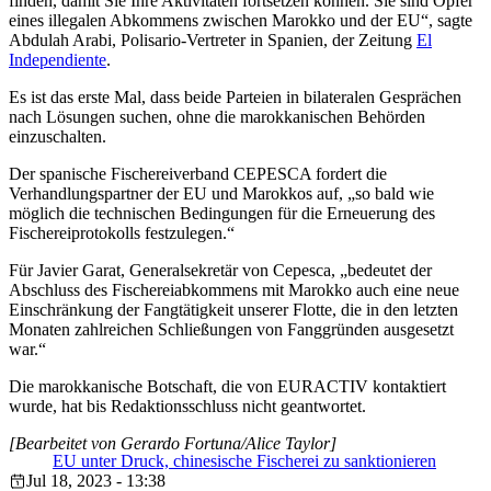
finden, damit Sie Ihre Aktivitäten fortsetzen können. Sie sind Opfer
eines illegalen Abkommens zwischen Marokko und der EU“, sagte
Abdulah Arabi, Polisario-Vertreter in Spanien, der Zeitung
El
Independiente
.
Es ist das erste Mal, dass beide Parteien in bilateralen Gesprächen
nach Lösungen suchen, ohne die marokkanischen Behörden
einzuschalten.
Der spanische Fischereiverband CEPESCA fordert die
Verhandlungspartner der EU und Marokkos auf, „so bald wie
möglich die technischen Bedingungen für die Erneuerung des
Fischereiprotokolls festzulegen.“
Für Javier Garat, Generalsekretär von Cepesca, „bedeutet der
Abschluss des Fischereiabkommens mit Marokko auch eine neue
Einschränkung der Fangtätigkeit unserer Flotte, die in den letzten
Monaten zahlreichen Schließungen von Fanggründen ausgesetzt
war.“
Die marokkanische Botschaft, die von EURACTIV kontaktiert
wurde, hat bis Redaktionsschluss nicht geantwortet.
[Bearbeitet von Gerardo Fortuna/Alice Taylor]
EU unter Druck, chinesische Fischerei zu sanktionieren
Jul 18, 2023 - 13:38