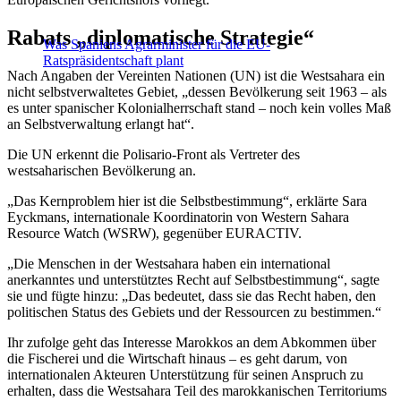
Rabats „diplomatische Strategie“
Was Spaniens Agrarminister für die EU-
Ratspräsidentschaft plant
Nach Angaben der Vereinten Nationen (UN) ist die Westsahara ein
nicht selbstverwaltetes Gebiet, „dessen Bevölkerung seit 1963 – als
es unter spanischer Kolonialherrschaft stand – noch kein volles Maß
an Selbstverwaltung erlangt hat“.
Die UN erkennt die Polisario-Front als Vertreter des
westsaharischen Bevölkerung an.
„Das Kernproblem hier ist die Selbstbestimmung“, erklärte Sara
Eyckmans, internationale Koordinatorin von Western Sahara
Resource Watch (WSRW), gegenüber EURACTIV.
„Die Menschen in der Westsahara haben ein international
anerkanntes und unterstütztes Recht auf Selbstbestimmung“, sagte
sie und fügte hinzu: „Das bedeutet, dass sie das Recht haben, den
politischen Status des Gebiets und der Ressourcen zu bestimmen.“
Ihr zufolge geht das Interesse Marokkos an dem Abkommen über
die Fischerei und die Wirtschaft hinaus – es geht darum, von
internationalen Akteuren Unterstützung für seinen Anspruch zu
erhalten, dass die Westsahara Teil des marokkanischen Territoriums