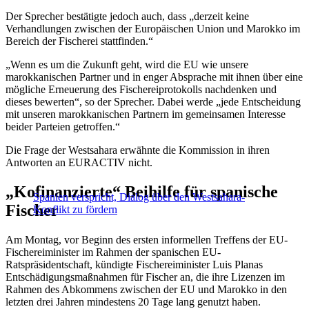
Der Sprecher bestätigte jedoch auch, dass „derzeit keine
Verhandlungen zwischen der Europäischen Union und Marokko im
Bereich der Fischerei stattfinden.“
„Wenn es um die Zukunft geht, wird die EU wie unsere
marokkanischen Partner und in enger Absprache mit ihnen über eine
mögliche Erneuerung des Fischereiprotokolls nachdenken und
dieses bewerten“, so der Sprecher. Dabei werde „jede Entscheidung
mit unseren marokkanischen Partnern im gemeinsamen Interesse
beider Parteien getroffen.“
Die Frage der Westsahara erwähnte die Kommission in ihren
Antworten an EURACTIV nicht.
„Kofinanzierte“ Beihilfe für spanische
Spanien verspricht, Dialog über den Westsahara-
Fischer
Konflikt zu fördern
Am Montag, vor Beginn des ersten informellen Treffens der EU-
Fischereiminister im Rahmen der spanischen EU-
Ratspräsidentschaft, kündigte Fischereiminister Luis Planas
Entschädigungsmaßnahmen für Fischer an, die ihre Lizenzen im
Rahmen des Abkommens zwischen der EU und Marokko in den
letzten drei Jahren mindestens 20 Tage lang genutzt haben.