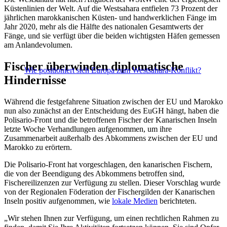
Küstenlinien der Welt. Auf die Westsahara entfielen 73 Prozent der
jährlichen marokkanischen Küsten- und handwerklichen Fänge im
Jahr 2020, mehr als die Hälfte des nationalen Gesamtwerts der
Fänge, und sie verfügt über die beiden wichtigsten Häfen gemessen
am Anlandevolumen.
Fischer überwinden diplomatische
Wie positioniert sich Europa zum Westsahara-Konflikt?
Hindernisse
Während die festgefahrene Situation zwischen der EU und Marokko
nun also zunächst an der Entscheidung des EuGH hängt, haben die
Polisario-Front und die betroffenen Fischer der Kanarischen Inseln
letzte Woche Verhandlungen aufgenommen, um ihre
Zusammenarbeit außerhalb des Abkommens zwischen der EU und
Marokko zu erörtern.
Die Polisario-Front hat vorgeschlagen, den kanarischen Fischern,
die von der Beendigung des Abkommens betroffen sind,
Fischereilizenzen zur Verfügung zu stellen. Dieser Vorschlag wurde
von der Regionalen Föderation der Fischergilden der Kanarischen
Inseln positiv aufgenommen, wie
lokale Medien
berichteten.
„Wir stehen Ihnen zur Verfügung, um einen rechtlichen Rahmen zu