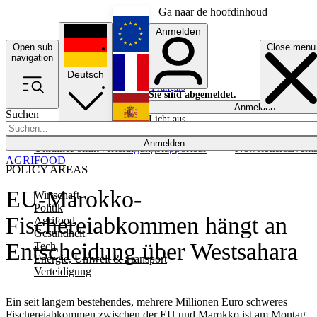
Ga naar de hoofdinhoud
Anmelden
Open sub
Close menu
English
navigation
Deutsch
Français
Sie sind abgemeldet.
Anmelden
Suchen
Licht aus
Español
Anmelden
Ukraine
Politik
Verteidigung
Rapporteur
Newsletters
Event
AGRIFOOD
POLICY AREAS
EU-Marokko-
Wirtschaft
Politik
Fischereiabkommen hängt an
Agrifood
Gesundheit
Entscheidung über Westsahara
Tech
Energie, Umwelt & Transport
Verteidigung
Ein seit langem bestehendes, mehrere Millionen Euro schweres
Fischereiabkommen zwischen der EU und Marokko ist am Montag