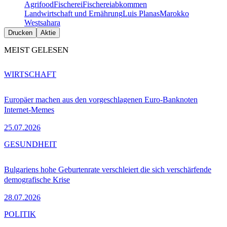
Agrifood
Fischerei
Fischereiabkommen
Landwirtschaft und Ernährung
Luis Planas
Marokko
Westsahara
Drucken
Aktie
MEIST GELESEN
WIRTSCHAFT
Europäer machen aus den vorgeschlagenen Euro-Banknoten
Internet-Memes
25.07.2026
GESUNDHEIT
Bulgariens hohe Geburtenrate verschleiert die sich verschärfende
demografische Krise
28.07.2026
POLITIK