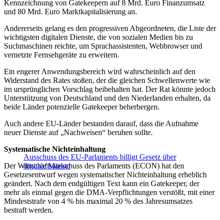
Kennzeichnung von Gatekeepern auf 8 Mrd. Euro Finanzumsatz
und 80 Mrd. Euro Marktkapitalisierung an.
Andererseits gelang es den progressiven Abgeordneten, die Liste der
wichtigsten digitalen Dienste, die von sozialen Medien bis zu
Suchmaschinen reichte, um Sprachassistenten, Webbrowser und
vernetzte Fernsehgeräte zu erweitern.
Ein engerer Anwendungsbereich wird wahrscheinlich auf den
Widerstand des Rates stoßen, der die gleichen Schwellenwerte wie
im ursprünglichen Vorschlag beibehalten hat. Der Rat könnte jedoch
Unterstützung von Deutschland und den Niederlanden erhalten, da
beide Länder potenzielle Gatekeeper beherbergen.
Auch andere EU-Länder bestanden darauf, dass die Aufnahme
neuer Dienste auf „Nachweisen“ beruhen sollte.
Systematische Nichteinhaltung
Ausschuss des EU-Parlaments billigt Gesetz über
Der Wirtschaftsausschuss des Parlaments (ECON) hat den
digitale Märkte
Gesetzesentwurf wegen systematischer Nichteinhaltung erheblich
geändert. Nach dem endgültigen Text kann ein Gatekeeper, der
mehr als einmal gegen die DMA-Verpflichtungen verstößt, mit einer
Mindeststrafe von 4 % bis maximal 20 % des Jahresumsatzes
bestraft werden.