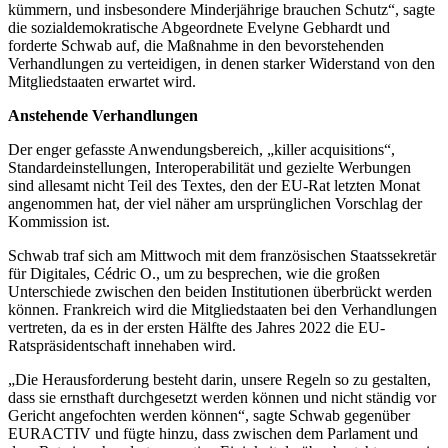
kümmern, und insbesondere Minderjährige brauchen Schutz“, sagte
die sozialdemokratische Abgeordnete Evelyne Gebhardt und
forderte Schwab auf, die Maßnahme in den bevorstehenden
Verhandlungen zu verteidigen, in denen starker Widerstand von den
Mitgliedstaaten erwartet wird.
Anstehende Verhandlungen
Der enger gefasste Anwendungsbereich, „killer acquisitions“,
Standardeinstellungen, Interoperabilität und gezielte Werbungen
sind allesamt nicht Teil des Textes, den der EU-Rat letzten Monat
angenommen hat, der viel näher am ursprünglichen Vorschlag der
Kommission ist.
Schwab traf sich am Mittwoch mit dem französischen Staatssekretär
für Digitales, Cédric O., um zu besprechen, wie die großen
Unterschiede zwischen den beiden Institutionen überbrückt werden
können. Frankreich wird die Mitgliedstaaten bei den Verhandlungen
vertreten, da es in der ersten Hälfte des Jahres 2022 die EU-
Ratspräsidentschaft innehaben wird.
„Die Herausforderung besteht darin, unsere Regeln so zu gestalten,
dass sie ernsthaft durchgesetzt werden können und nicht ständig vor
Gericht angefochten werden können“, sagte Schwab gegenüber
EURACTIV und fügte hinzu, dass zwischen dem Parlament und