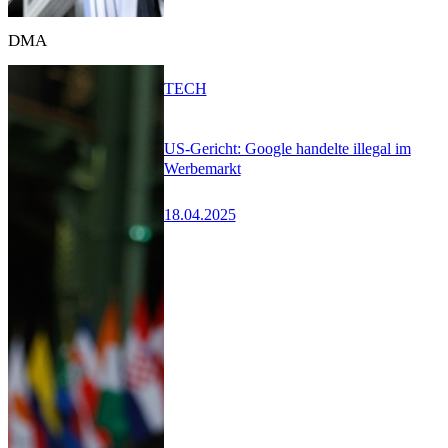
DMA
TECH
US-Gericht: Google handelte illegal im
Werbemarkt
18.04.2025