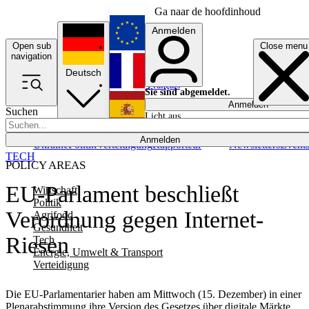
Ga naar de hoofdinhoud
Anmelden
Open sub
Close menu
English
navigation
Deutsch
Français
Sie sind abgemeldet.
Anmelden
Suchen
Licht aus
Español
Anmelden
Ukraine
Politik
Verteidigung
Rapporteur
Newsletters
Event
TECH
POLICY AREAS
EU-Parlament beschließt
Wirtschaft
Politik
Verordnung gegen Internet-
Agrifood
Gesundheit
Riesen
Tech
Energie, Umwelt & Transport
Verteidigung
Die EU-Parlamentarier haben am Mittwoch (15. Dezember) in einer
Plenarabstimmung ihre Version des Gesetzes über digitale Märkte