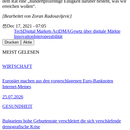
dem Rat eine „hundertprozentige Einigkeit darüber besteht, was wir
erreichen wollen“.
[Bearbeitet von Zoran Radosavljevic]
Dec 17, 2021 - 07:05
Tech
Digital Markets Act
DMA
Gesetz über digitale Märkte
Innovation
Interoperabilität
Drucken
Aktie
MEIST GELESEN
WIRTSCHAFT
Europäer machen aus den vorgeschlagenen Euro-Banknoten
Internet-Memes
25.07.2026
GESUNDHEIT
Bulgariens hohe Geburtenrate verschleiert die sich verschärfende
demografische Krise