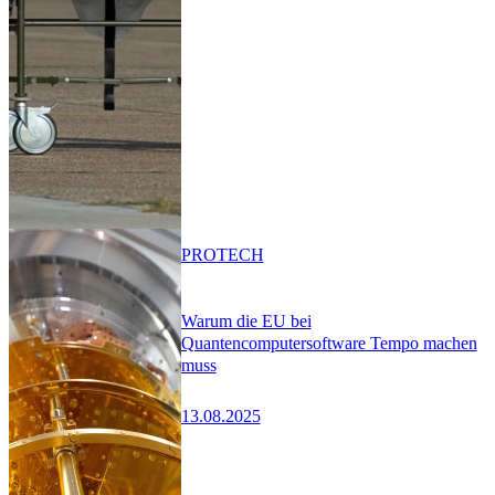
PRO
TECH
Warum die EU bei
Quantencomputersoftware Tempo machen
muss
13.08.2025